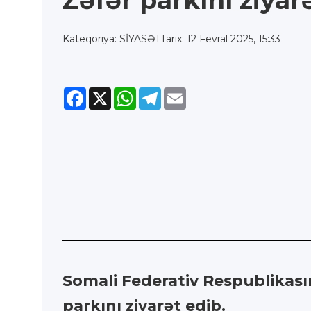
Zəfər parkını ziyar
Kateqoriya: SİYASƏT
Tarix: 12 Fevral 2025, 15:33
Facebook
X
WhatsApp
Telegram
Email
Somali Federativ Respublikası
parkını ziyarət edib.