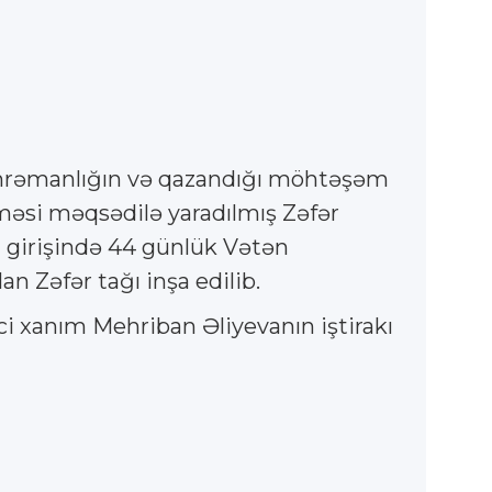
qəhrəmanlığın və qazandığı möhtəşəm
ilməsi məqsədilə yaradılmış Zəfər
kın girişində 44 günlük Vətən
n Zəfər tağı inşa edilib.
ci xanım Mehriban Əliyevanın iştirakı