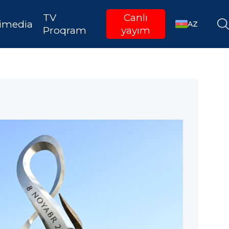
TV
Canlı
imedia
AZ
Proqram
yayım