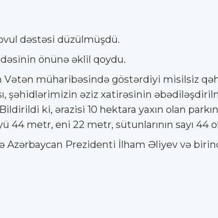
rovul dəstəsi düzülmüşdü.
dəsinin önünə əklil qoydu.
ın Vətən müharibəsində göstərdiyi misilsiz 
ı, şəhidlərimizin əziz xatirəsinin əbədiləşdir
Bildirildi ki, ərazisi 10 hektara yaxın olan par
44 metr, eni 22 metr, sütunlarının sayı 44 ola
-də Azərbaycan Prezidenti İlham Əliyev və birin