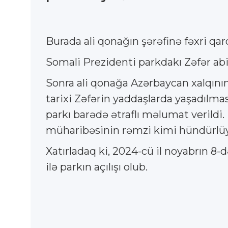
Burada ali qonağın şərəfinə fəxri qa
Somali Prezidenti parkdakı Zəfər abi
Sonra ali qonağa Azərbaycan xalqın
tarixi Zəfərin yaddaşlarda yaşadılmas
parkı barədə ətraflı məlumat verildi. 
müharibəsinin rəmzi kimi hündürlüyü 
Xatırladaq ki, 2024-cü il noyabrın 8
ilə parkın açılışı olub.