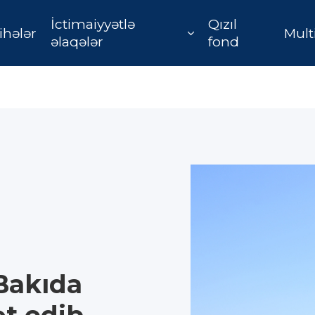
İctimaiyyətlə
Qızıl
ihələr
Mult
əlaqələr
fond
Bakıda