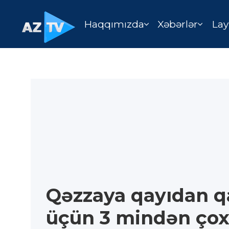
Haqqımızda
Xəbərlər
Lay
Qəzzaya qayıdan q
üçün 3 mindən çox