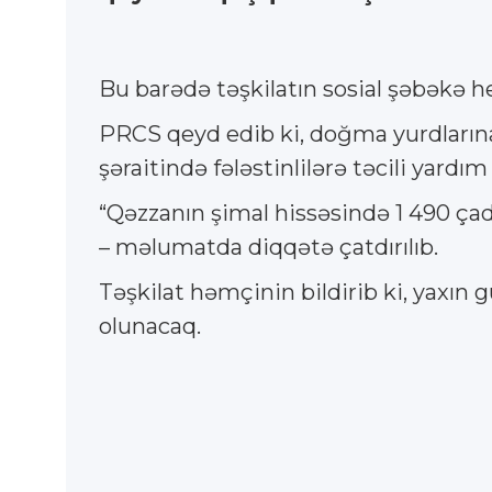
Bu barədə təşkilatın sosial şəbəkə he
PRCS qeyd edib ki, doğma yurdlarına
şəraitində fələstinlilərə təcili yard
“Qəzzanın şimal hissəsində 1 490 çad
– məlumatda diqqətə çatdırılıb.
Təşkilat həmçinin bildirib ki, yaxın
olunacaq.