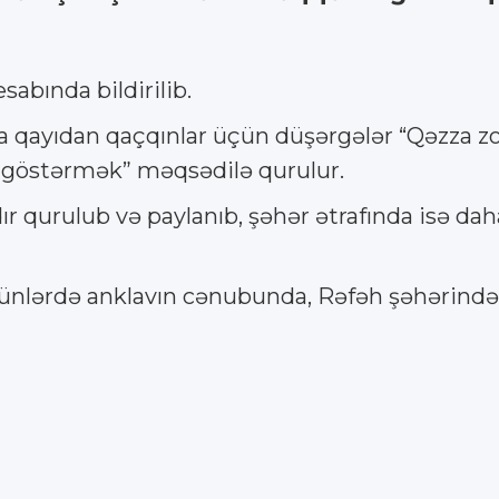
sabında bildirilib.
 qayıdan qaçqınlar üçün düşərgələr “Qəzza zo
ım göstərmək” məqsədilə qurulur.
ır qurulub və paylanıb, şəhər ətrafında isə dah
 günlərdə anklavın cənubunda, Rəfəh şəhərində