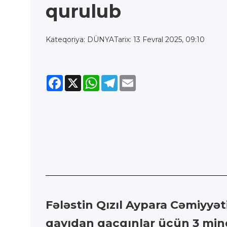
qurulub
Kateqoriya: DÜNYA
Tarix: 13 Fevral 2025, 09:10
Facebook
X
WhatsApp
Telegram
Email
Fələstin Qızıl Aypara Cəmiyyət
qayıdan qaçqınlar üçün 3 min