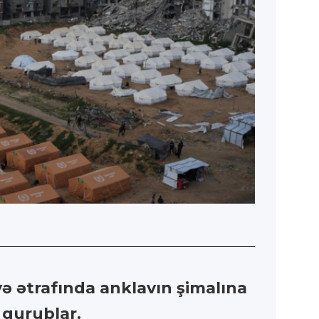
və ətrafında anklavın şimalına
 qurublar.