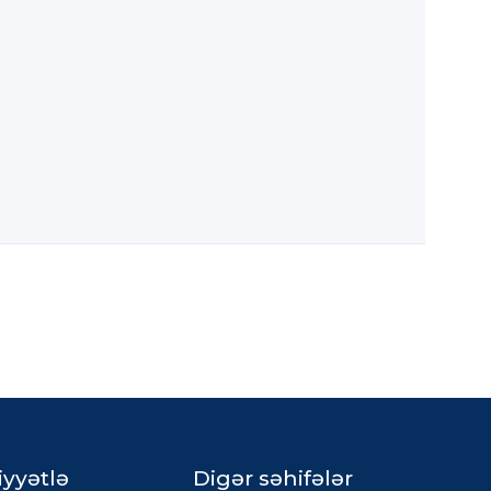
iyyətlə
Digər səhifələr