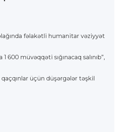
lağında fəlakətli humanitar vəziyyət
a 1 600 müvəqqəti sığınacaq salınıb”,
 qaçqınlar üçün düşərgələr təşkil