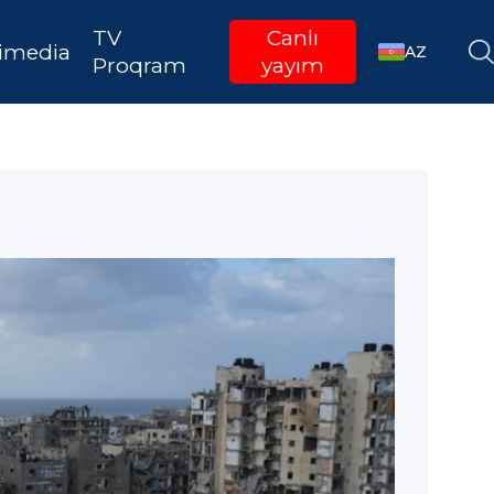
TV
Canlı
imedia
AZ
Proqram
yayım