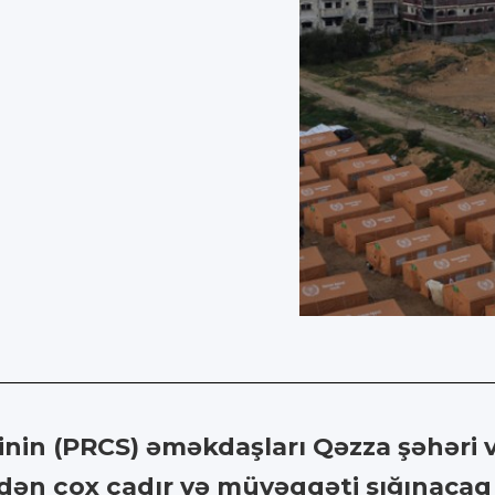
inin (PRCS) əməkdaşları Qəzza şəhəri 
dən çox çadır və müvəqqəti sığınacaq