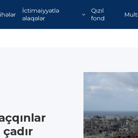
İctimaiyyətlə
Qızıl
ihələr
Mult
əlaqələr
fond
açqınlar
 çadır