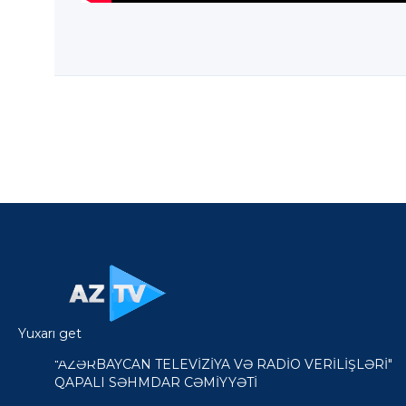
Yuxarı get
"AZƏRBAYCAN TELEVİZİYA VƏ RADİO VERİLİŞLƏRİ"
QAPALI SƏHMDAR CƏMİYYƏTİ