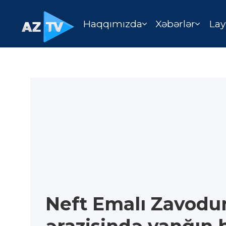
Haqqımızda
Xəbərlər
Lay
Neft Emalı Zavod