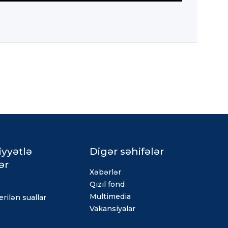
iyyətlə
Digər səhifələr
ər
Xəbərlər
Qızıl fond
Multimedia
rilən suallar
Vakansiyalar