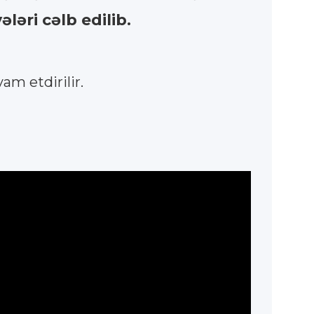
ləri cəlb edilib.
am etdirilir.