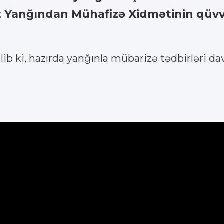
ət Yanğından Mühafizə Xidmətinin qüvvə
b ki, hazırda yanğınla mübarizə tədbirləri dav