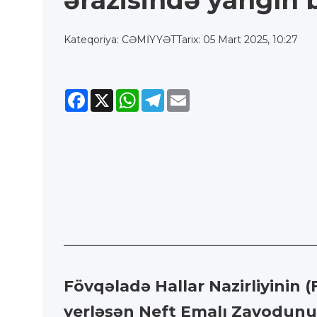
ərazisində yanğın 
Kateqoriya: CƏMİYYƏT
Tarix: 05 Mart 2025, 10:27
Facebook
X
WhatsApp
Telegram
Email
Fövqəladə Hallar Nazirliyinin 
yerləşən Neft Emalı Zavodunu