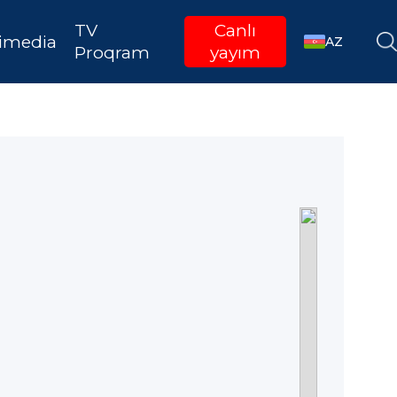
TV
Canlı
imedia
AZ
Proqram
yayım