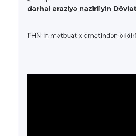
dərhal əraziyə nazirliyin Dövl
FHN-in mətbuat xidmətindən bildirili