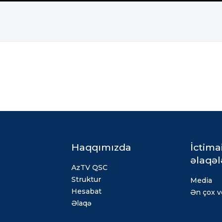
Haqqımızda
İctima
əlaqəl
AzTV QSC
Struktur
Media
Hesabat
Ən çox ve
Əlaqə