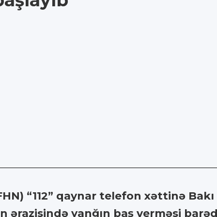
başlayıb
(FHN) “112” qaynar telefon xəttinə Bak
n ərazisində yanğın baş verməsi barəd