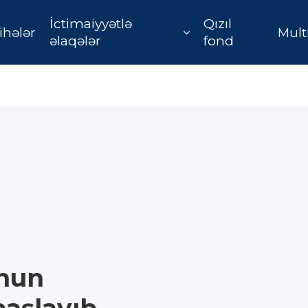
İctimaiyyətlə
Qızıl
ihələr
Mult
əlaqələr
fond
unun