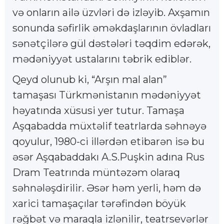
və onların ailə üzvləri də izləyib. Axşamın
sonunda səfirlik əməkdaşlarının övladları
sənətçilərə gül dəstələri təqdim edərək,
mədəniyyət ustalarını təbrik ediblər.
Qeyd olunub ki, “Arşın mal alan”
tamaşası Türkmənistanın mədəniyyət
həyatında xüsusi yer tutur. Tamaşa
Aşqabadda müxtəlif teatrlarda səhnəyə
qoyulur, 1980-ci illərdən etibarən isə bu
əsər Aşqabaddakı A.S.Puşkin adına Rus
Dram Teatrında müntəzəm olaraq
səhnələşdirilir. Əsər həm yerli, həm də
xarici tamaşaçılar tərəfindən böyük
rəğbət və maraqla izlənilir, teatrsevərlər