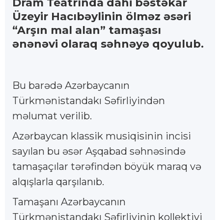
Dram Teatrında dahi bəstəkar
Üzeyir Hacıbəylinin ölməz əsəri
“Arşın mal alan” tamaşası
ənənəvi olaraq səhnəyə qoyulub.
Bu barədə Azərbaycanın
Türkmənistandakı Səfirliyindən
məlumat verilib.
Azərbaycan klassik musiqisinin incisi
sayılan bu əsər Aşqabad səhnəsində
tamaşaçılar tərəfindən böyük maraq və
alqışlarla qarşılanıb.
Tamaşanı Azərbaycanın
Türkmənistandakı Səfirliyinin kollektivi