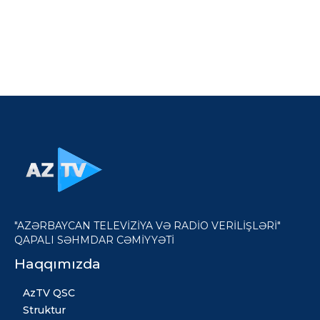
"AZƏRBAYCAN TELEVİZİYA VƏ RADİO VERİLİŞLƏRİ"
QAPALI SƏHMDAR CƏMİYYƏTİ
Haqqımızda
AzTV QSC
Struktur