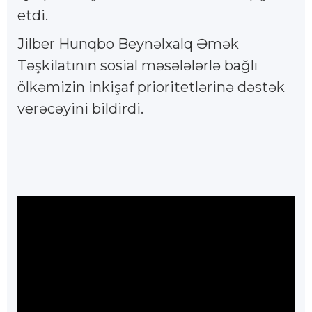
etdi.
Jilber Hunqbo Beynəlxalq Əmək
Təşkilatının sosial məsələlərlə bağlı
ölkəmizin inkişaf prioritetlərinə dəstək
verəcəyini bildirdi.