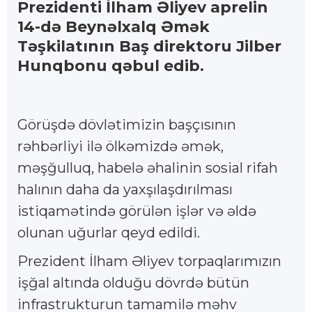
Prezidenti İlham Əliyev aprelin
14-də Beynəlxalq Əmək
Təşkilatının Baş direktoru Jilber
Hunqbonu qəbul edib.
Görüşdə dövlətimizin başçısının
rəhbərliyi ilə ölkəmizdə əmək,
məşğulluq, habelə əhalinin sosial rifah
halının daha da yaxşılaşdırılması
istiqamətində görülən işlər və əldə
olunan uğurlar qeyd edildi.
Prezident İlham Əliyev torpaqlarımızın
işğal altında olduğu dövrdə bütün
infrastrukturun tamamilə məhv