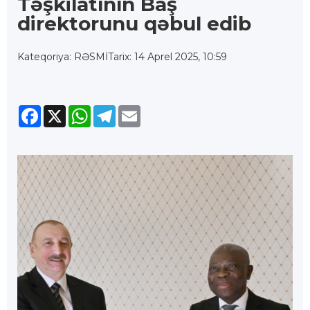
Təşkilatının Baş
direktorunu qəbul edib
Kateqoriya: RƏSMİ
Tarix: 14 Aprel 2025, 10:59
Facebook
X
WhatsApp
Telegram
Email