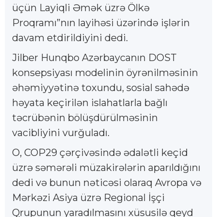
üçün Layiqli Əmək üzrə Ölkə
Proqramı”nın layihəsi üzərində işlərin
davam etdirildiyini dedi.
Jilber Hunqbo Azərbaycanın DOST
konsepsiyası modelinin öyrənilməsinin
əhəmiyyətinə toxundu, sosial sahədə
həyata keçirilən islahatlarla bağlı
təcrübənin bölüşdürülməsinin
vacibliyini vurğuladı.
O, COP29 çərçivəsində ədalətli keçid
üzrə səmərəli müzakirələrin aparıldığını
dedi və bunun nəticəsi olaraq Avropa və
Mərkəzi Asiya üzrə Regional İşçi
Qrupunun yaradılmasını xüsusilə qeyd