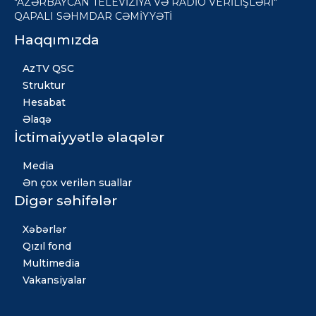
"AZƏRBAYCAN TELEVİZİYA VƏ RADİO VERİLİŞLƏRİ"
QAPALI SƏHMDAR CƏMİYYƏTİ
Haqqımızda
AzTV QSC
Struktur
Hesabat
Əlaqə
İctimaiyyətlə əlaqələr
Media
Ən çox verilən suallar
Digər səhifələr
Xəbərlər
Qızıl fond
Multimedia
Vakansiyalar