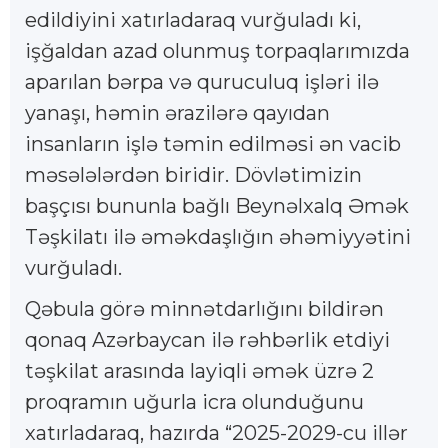
edildiyini xatırladaraq vurğuladı ki,
işğaldan azad olunmuş torpaqlarımızda
aparılan bərpa və quruculuq işləri ilə
yanaşı, həmin ərazilərə qayıdan
insanların işlə təmin edilməsi ən vacib
məsələlərdən biridir. Dövlətimizin
başçısı bununla bağlı Beynəlxalq Əmək
Təşkilatı ilə əməkdaşlığın əhəmiyyətini
vurğuladı.
Qəbula görə minnətdarlığını bildirən
qonaq Azərbaycan ilə rəhbərlik etdiyi
təşkilat arasında layiqli əmək üzrə 2
proqramın uğurla icra olunduğunu
xatırladaraq, hazırda “2025-2029-cu illər