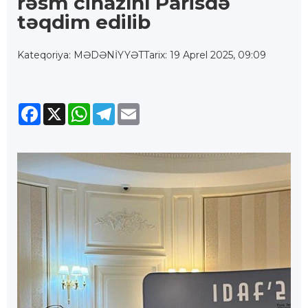
rəsm cihazını Parisdə
təqdim edilib
Kateqoriya: MƏDƏNİYYƏT
Tarix: 19 Aprel 2025, 09:09
Facebook
X
WhatsApp
Telegram
Email