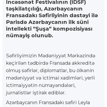
İncəsənət Festivalının (IDSF)
təşkilatçılığı, Azərbaycanın
Fransadakı Səfirliyinin dəstəyi ilə
Parisdə Azərbaycanın ilk süni
intellekti “Şuşa” kompozisiyası
nümayiş olunub.
Səfirliyimizin Mədəniyyət Mərkəzində
keçirilən tədbirdə Fransada akkreditə
olmuş səfirlər, diplomatlar, bu ölkənin
mədəniyyət və ictimai xadimləri, yerli
ictimaiyyətin nümayəndələri,
jurnalistlər iştirak ediblər.
Azərbaycanın Fransadakı səfiri Leyla