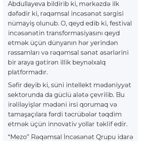
Abdullayeva bildirib ki, mərkəzdə ilk
dəfədir ki, rəqəmsal incəsənət sərgisi
nümayiş olunub. O, qeyd edib ki, festival
incəsənətin transformasiyasını qeyd
etmək üçün dünyanın hər yerindən
rəssamları və rəqəmsal sənət əsərlərini
bir araya gətirən illik beynəlxalq
platformadır.
Səfir deyib ki, süni intellekt mədəniyyət
sektorunda da güclü alətə çevrilib. Bu
irəliləyişlər mədəni irsi qorumaq və
tamaşaçılara fərdi təcrübələr təqdim
etmək üçün innovativ yollar təklif edir.
“Mezo” Rəqəmsal İncəsənət Qrupu idarə