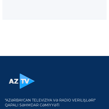
"AZƏRBAYCAN TELEVİZİYA VƏ RADİO VERİLİŞLƏRİ"
QAPALI SƏHMDAR CƏMİYYƏTİ