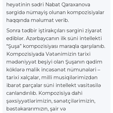
heyətinin sədri Nabat Qaraxanova
sərgidə nümayiş olunan kompozisiyalar
haqqında məlumat verib.
Sonra tədbir iştirakçıları sərgini ziyarət
ediblər. Azərbaycanın ilk süni intellekti
“Şuşa” kompozisiyası maraqla qarşılanıb.
Kompozisiyada Vətənimizin tarixi
mədəniyyət beşiyi olan Şuşanın qədim
köklərə malik incəsənət nümunələri –
tarixi xalçalar, milli musiqilərimizdən
ibarət parçalar süni intellekt vasitəsilə
canlandırılıb. Kompozisiya dahi
şəxsiyyətlərimizin, sənətçilərimizin,
bəstəkararımızın, şair və