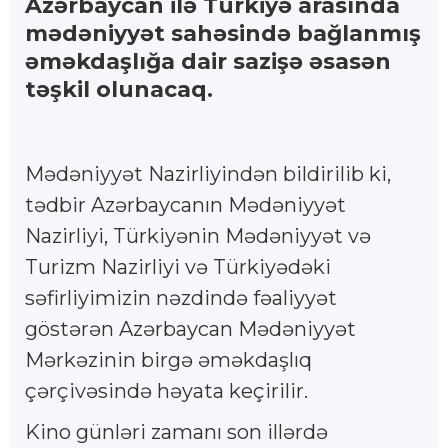
Azərbaycan ilə Türkiyə arasında
mədəniyyət sahəsində bağlanmış
əməkdaşlığa dair sazişə əsasən
təşkil olunacaq.
Mədəniyyət Nazirliyindən bildirilib ki,
tədbir Azərbaycanın Mədəniyyət
Nazirliyi, Türkiyənin Mədəniyyət və
Turizm Nazirliyi və Türkiyədəki
səfirliyimizin nəzdində fəaliyyət
göstərən Azərbaycan Mədəniyyət
Mərkəzinin birgə əməkdaşlıq
çərçivəsində həyata keçirilir.
Kino günləri zamanı son illərdə