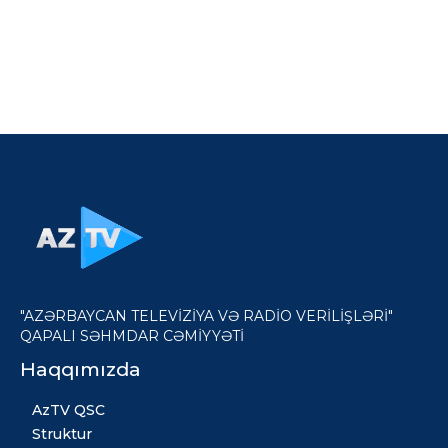
"AZƏRBAYCAN TELEVİZİYA VƏ RADİO VERİLİŞLƏRİ"
QAPALI SƏHMDAR CƏMİYYƏTİ
Haqqımızda
AzTV QSC
Struktur