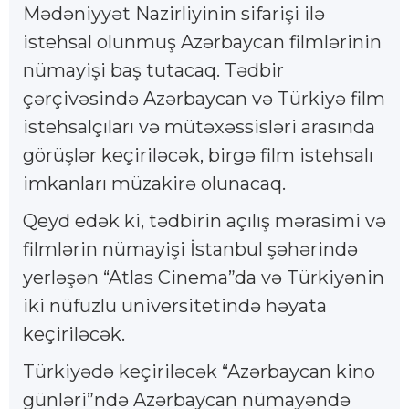
Mədəniyyət Nazirliyinin sifarişi ilə
istehsal olunmuş Azərbaycan filmlərinin
nümayişi baş tutacaq. Tədbir
çərçivəsində Azərbaycan və Türkiyə film
istehsalçıları və mütəxəssisləri arasında
görüşlər keçiriləcək, birgə film istehsalı
imkanları müzakirə olunacaq.
Qeyd edək ki, tədbirin açılış mərasimi və
filmlərin nümayişi İstanbul şəhərində
yerləşən “Atlas Cinema”da və Türkiyənin
iki nüfuzlu universitetində həyata
keçiriləcək.
Türkiyədə keçiriləcək “Azərbaycan kino
günləri”ndə Azərbaycan nümayəndə