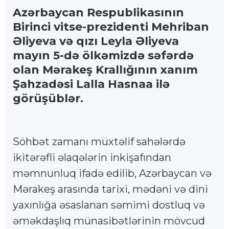
Azərbaycan Respublikasının
Birinci vitse-prezidenti Mehriban
Əliyeva və qızı Leyla Əliyeva
mayın 5-də ölkəmizdə səfərdə
olan Mərakeş Krallığının xanım
Şahzadəsi Lalla Hasnaa ilə
görüşüblər.
Söhbət zamanı müxtəlif sahələrdə
ikitərəfli əlaqələrin inkişafından
məmnunluq ifadə edilib, Azərbaycan və
Mərakeş arasında tarixi, mədəni və dini
yaxınlığa əsaslanan səmimi dostluq və
əməkdaşlıq münasibətlərinin mövcud