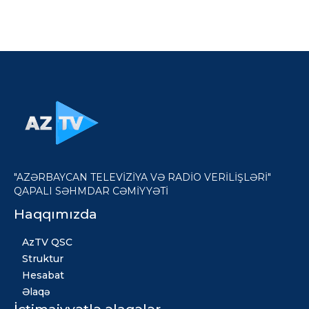
"AZƏRBAYCAN TELEVİZİYA VƏ RADİO VERİLİŞLƏRİ"
QAPALI SƏHMDAR CƏMİYYƏTİ
Haqqımızda
AzTV QSC
Struktur
Hesabat
Əlaqə
İctimaiyyətlə əlaqələr