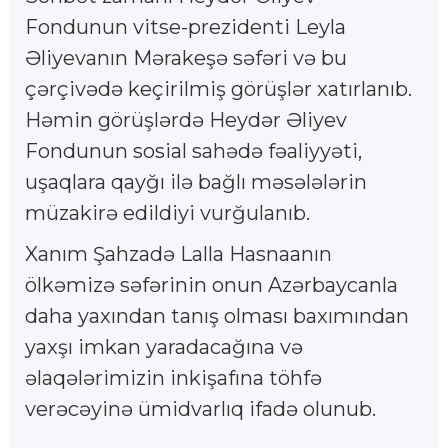
Fondunun vitse-prezidenti Leyla
Əliyevanın Mərakeşə səfəri və bu
çərçivədə keçirilmiş görüşlər xatırlanıb.
Həmin görüşlərdə Heydər Əliyev
Fondunun sosial sahədə fəaliyyəti,
uşaqlara qayğı ilə bağlı məsələlərin
müzakirə edildiyi vurğulanıb.
Xanım Şahzadə Lalla Hasnaanın
ölkəmizə səfərinin onun Azərbaycanla
daha yaxından tanış olması baxımından
yaxşı imkan yaradacağına və
əlaqələrimizin inkişafına töhfə
verəcəyinə ümidvarlıq ifadə olunub.