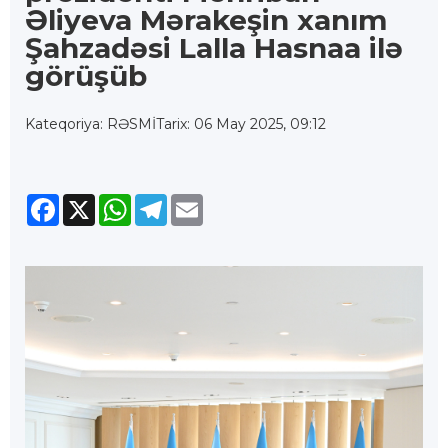
Əliyeva Mərakeşin xanım
Şahzadəsi Lalla Hasnaa ilə
görüşüb
Kateqoriya: RƏSMİ
Tarix: 06 May 2025, 09:12
Facebook
X
WhatsApp
Telegram
Email