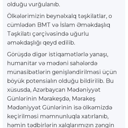
olduğu vurğulanıb.
Ölkələrimizin beynəlxalq təşkilatlar, o
cümlədən BMT və İslam Əməkdaşlıq
Təşkilatı çərçivəsində uğurlu
əməkdaşlığı qeyd edilib.
Görüşdə digər istiqamətlərlə yanaşı,
humanitar və mədəni sahələrdə
münasibətlərin genişləndirilməsi üçün
böyük potensialın olduğu bildirilib. Bu
xüsusda, Azərbaycan Mədəniyyət
Günlərinin Mərakeşdə, Mərakeş
Mədəniyyət Günlərinin isə ölkəmizdə
keçirilməsi məmnunluqla xatırlanıb,
həmin tədbirlərin xalqlarımızın zəngin