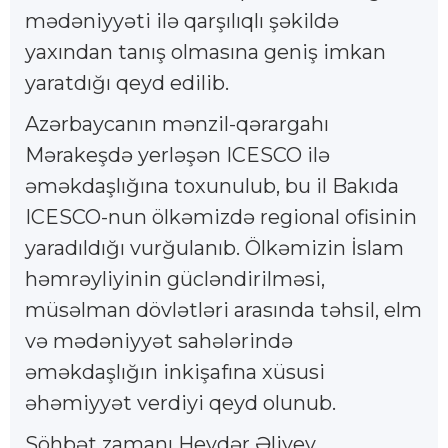
mədəniyyəti ilə qarşılıqlı şəkildə
yaxından tanış olmasına geniş imkan
yaratdığı qeyd edilib.
Azərbaycanın mənzil-qərargahı
Mərakeşdə yerləşən ICESCO ilə
əməkdaşlığına toxunulub, bu il Bakıda
ICESCO-nun ölkəmizdə regional ofisinin
yaradıldığı vurğulanıb. Ölkəmizin İslam
həmrəyliyinin gücləndirilməsi,
müsəlman dövlətləri arasında təhsil, elm
və mədəniyyət sahələrində
əməkdaşlığın inkişafına xüsusi
əhəmiyyət verdiyi qeyd olunub.
Söhbət zamanı Heydər Əliyev