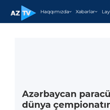
Haqqımızda
Xəbərlər
Lay
Azərbaycan paracü
dünya çempionatı