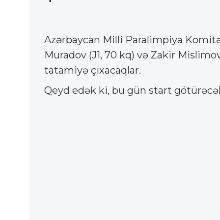
Azərbaycan Milli Paralimpiya Komitə
Muradov (J1, 70 kq) və Zakir Mislimov 
tatamiyə çıxacaqlar.
Qeyd edək ki, bu gün start götürəcə