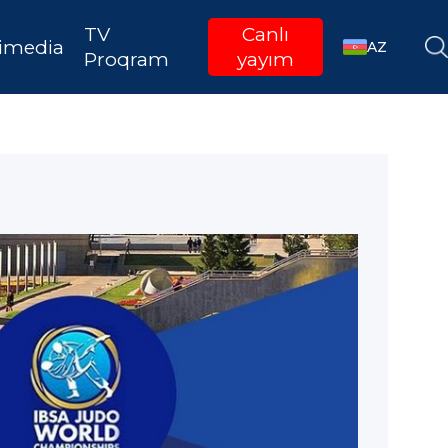
TV
Canlı
imedia
AZ
Proqram
yayım