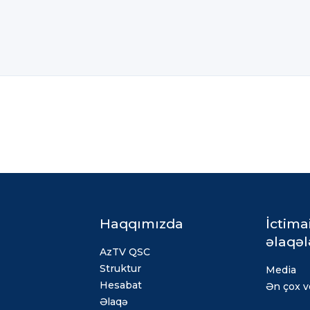
Haqqımızda
İctima
əlaqəl
AzTV QSC
Struktur
Media
Hesabat
Ən çox ve
Əlaqə