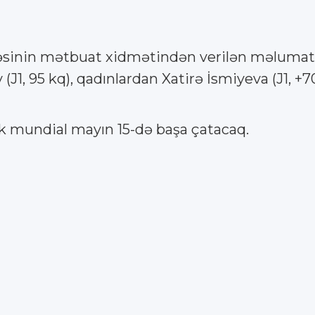
sinin mətbuat xidmətindən verilən məlumata g
(J1, 95 kq), qadınlardan Xatirə İsmiyeva (J1, +70
k mundial mayın 15-də başa çatacaq.