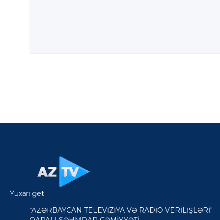
Yuxarı get
"AZƏRBAYCAN TELEVİZİYA VƏ RADİO VERİLİŞLƏRİ"