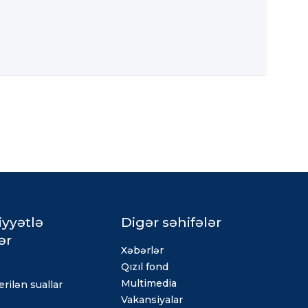
iyyətlə
Digər səhifələr
ər
Xəbərlər
Qızıl fond
Multimedia
rilən suallar
Vakansiyalar