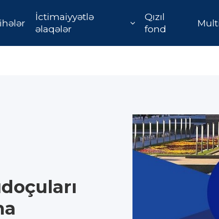
İctimaiyyətlə
Qızıl
ihələr
Mult
əlaqələr
fond
doçuları
na