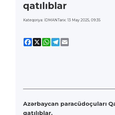
qatılıblar
Kateqoriya: İDMAN
Tarix: 13 May 2025, 09:35
Facebook
X
WhatsApp
Telegram
Email
Azərbaycan paracüdoçuları Qa
qatılıblar.