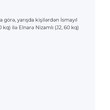
örə, yarışda kişilərdən İsmayıl
 kq) ilə Elnarə Nizamlı (J2, 60 kq)