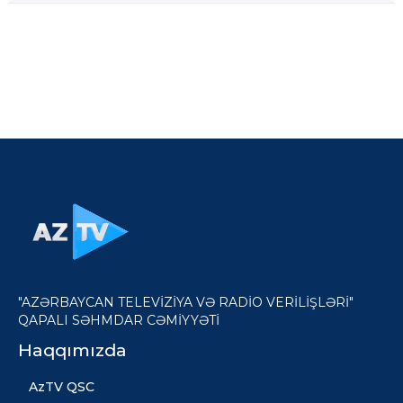
"AZƏRBAYCAN TELEVİZİYA VƏ RADİO VERİLİŞLƏRİ"
QAPALI SƏHMDAR CƏMİYYƏTİ
Haqqımızda
AzTV QSC