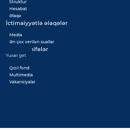
Struktur
Hesabat
Əlaqə
İctimaiyyətlə əlaqələr
Media
Ən çox verilən suallar
Digər səhifələr
Yuxarı get
Xəbərlər
Qızıl fond
Multimedia
Vakansiyalar