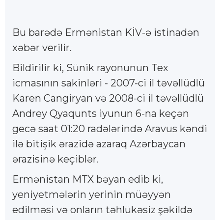
Bu barədə Ermənistan KİV-ə istinadən
xəbər verilir.
Bildirilir ki, Sünik rayonunun Tex
icmasının sakinləri - 2007-ci il təvəllüdlü
Karen Cangiryan və 2008-ci il təvəllüdlü
Andrey Qyaqunts iyunun 6-na keçən
gecə saat 01:20 radələrində Aravus kəndi
ilə bitişik ərazidə azaraq Azərbaycan
ərazisinə keçiblər.
Ermənistan MTX bəyan edib ki,
yeniyetmələrin yerinin müəyyən
edilməsi və onların təhlükəsiz şəkildə