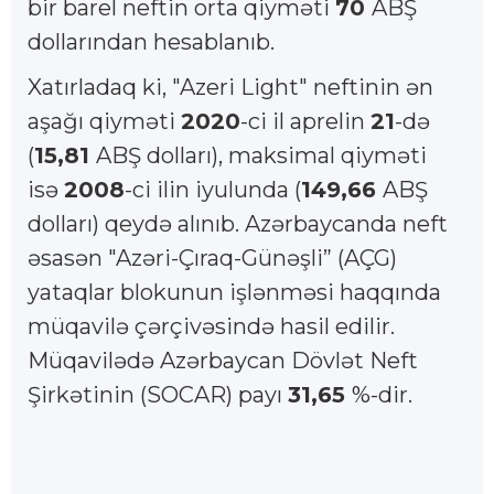
bir barel neftin orta qiyməti
70
ABŞ
dollarından hesablanıb.
Xatırladaq ki, "Azeri Light" neftinin ən
aşağı qiyməti
2020
-ci il aprelin
21
-də
(
15,81
ABŞ dolları), maksimal qiyməti
isə
2008
-ci ilin iyulunda (
149,66
ABŞ
dolları) qeydə alınıb. Azərbaycanda neft
əsasən "Azəri-Çıraq-Günəşli” (AÇG)
yataqlar blokunun işlənməsi haqqında
müqavilə çərçivəsində hasil edilir.
Müqavilədə Azərbaycan Dövlət Neft
Şirkətinin (SOCAR) payı
31,65
%-dir.