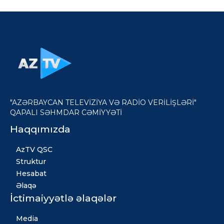
"AZƏRBAYCAN TELEVİZİYA VƏ RADİO VERİLİŞLƏRİ"
QAPALI SƏHMDAR CƏMİYYƏTİ
Haqqımızda
AzTV QSC
Struktur
Hesabat
Əlaqə
İctimaiyyətlə əlaqələr
Media