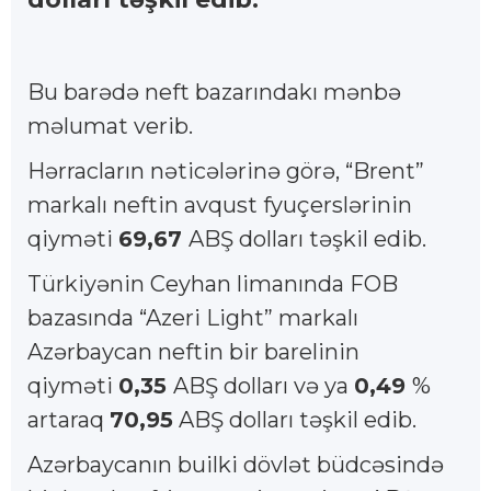
Bu barədə neft bazarındakı mənbə
məlumat verib.
Hərracların nəticələrinə görə, “Brent”
markalı neftin avqust fyuçerslərinin
qiyməti
69,67
ABŞ dolları təşkil edib.
Türkiyənin Ceyhan limanında FOB
bazasında “Azeri Light” markalı
Azərbaycan neftin bir barelinin
qiyməti
0,35
ABŞ dolları və ya
0,49
%
artaraq
70,95
ABŞ dolları təşkil edib.
Azərbaycanın builki dövlət büdcəsində