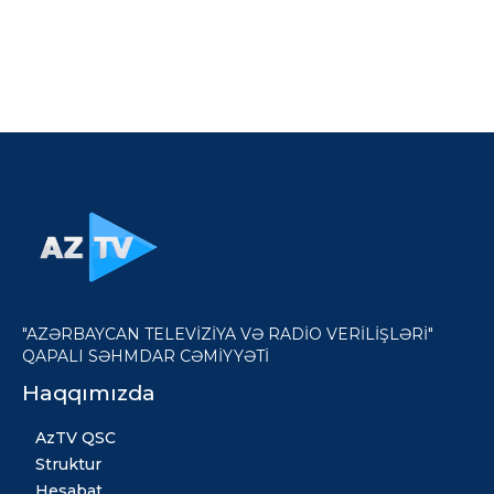
"AZƏRBAYCAN TELEVİZİYA VƏ RADİO VERİLİŞLƏRİ"
QAPALI SƏHMDAR CƏMİYYƏTİ
Haqqımızda
AzTV QSC
Struktur
Hesabat