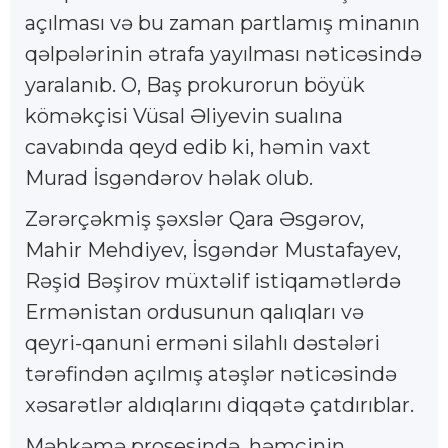
açılması və bu zaman partlamış minanın
qəlpələrinin ətrafa yayılması nəticəsində
yaralanıb. O, Baş prokurorun böyük
köməkçisi Vüsal Əliyevin sualına
cavabında qeyd edib ki, həmin vaxt
Murad İsgəndərov həlak olub.
Zərərçəkmiş şəxslər Qara Əsgərov,
Mahir Mehdiyev, İsgəndər Mustafayev,
Rəşid Bəşirov müxtəlif istiqamətlərdə
Ermənistan ordusunun qalıqları və
qeyri-qanuni erməni silahlı dəstələri
tərəfindən açılmış atəşlər nəticəsində
xəsarətlər aldıqlarını diqqətə çatdırıblar.
Məhkəmə prosesində, həmçinin