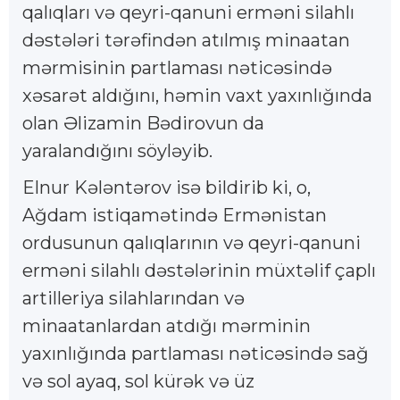
qalıqları və qeyri-qanuni erməni silahlı
dəstələri tərəfindən atılmış minaatan
mərmisinin partlaması nəticəsində
xəsarət aldığını, həmin vaxt yaxınlığında
olan Əlizamin Bədirovun da
yaralandığını söyləyib.
Elnur Kələntərov isə bildirib ki, o,
Ağdam istiqamətində Ermənistan
ordusunun qalıqlarının və qeyri-qanuni
erməni silahlı dəstələrinin müxtəlif çaplı
artilleriya silahlarından və
minaatanlardan atdığı mərminin
yaxınlığında partlaması nəticəsində sağ
və sol ayaq, sol kürək və üz