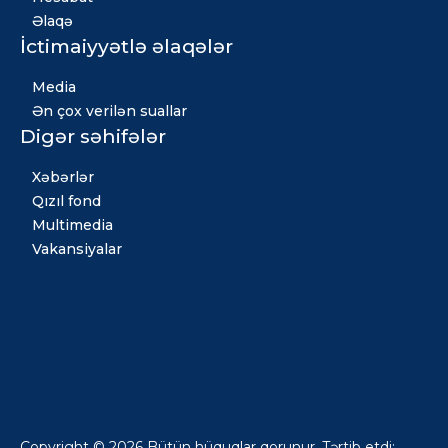
Əlaqə
İctimaiyyətlə əlaqələr
Media
Ən çox verilən suallar
Digər səhifələr
Xəbərlər
Qızıl fond
Multimedia
Vakansiyalar
Copyright © 2026 Bütün hüquqlar qorunur. Tərtib etdi: