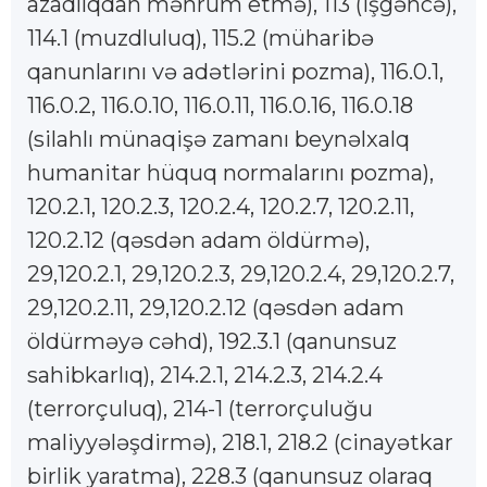
azadlıqdan məhrum etmə), 113 (işgəncə),
114.1 (muzdluluq), 115.2 (müharibə
qanunlarını və adətlərini pozma), 116.0.1,
116.0.2, 116.0.10, 116.0.11, 116.0.16, 116.0.18
(silahlı münaqişə zamanı beynəlxalq
humanitar hüquq normalarını pozma),
120.2.1, 120.2.3, 120.2.4, 120.2.7, 120.2.11,
120.2.12 (qəsdən adam öldürmə),
29,120.2.1, 29,120.2.3, 29,120.2.4, 29,120.2.7,
29,120.2.11, 29,120.2.12 (qəsdən adam
öldürməyə cəhd), 192.3.1 (qanunsuz
sahibkarlıq), 214.2.1, 214.2.3, 214.2.4
(terrorçuluq), 214-1 (terrorçuluğu
maliyyələşdirmə), 218.1, 218.2 (cinayətkar
birlik yaratma), 228.3 (qanunsuz olaraq