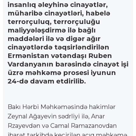
insanlıq əleyhinə cinayətlər,
müharibə cinayətləri, habelə
terrorçuluq, terrorçuluğu
maliyyələşdirmə ilə bağlı
maddələri ilə və digər ağır
cinayətlərdə təqsirləndirilən
Ermənistan vətəndaşı Ruben
Vardanyanın barəsində cinayət işi
üzrə məhkəmə prosesi iyunun
24-də davam etdirilib.
Bakı Hərbi Məhkəməsində hakimlər
Zeynal Ağayevin sədrliyi ilə, Anar
Rzayevdən və Camal Ramazanovdan
ibarət tərkibdə keçirilən açıq məhkəmə