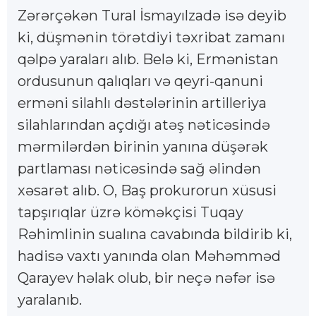
Zərərçəkən Tural İsmayılzadə isə deyib
ki, düşmənin törətdiyi təxribat zamanı
qəlpə yaraları alıb. Belə ki, Ermənistan
ordusunun qalıqları və qeyri-qanuni
erməni silahlı dəstələrinin artilleriya
silahlarından açdığı atəş nəticəsində
mərmilərdən birinin yanına düşərək
partlaması nəticəsində sağ əlindən
xəsarət alıb. O, Baş prokurorun xüsusi
tapşırıqlar üzrə köməkçisi Tuqay
Rəhimlinin sualına cavabında bildirib ki,
hadisə vaxtı yanında olan Məhəmməd
Qarayev həlak olub, bir neçə nəfər isə
yaralanıb.