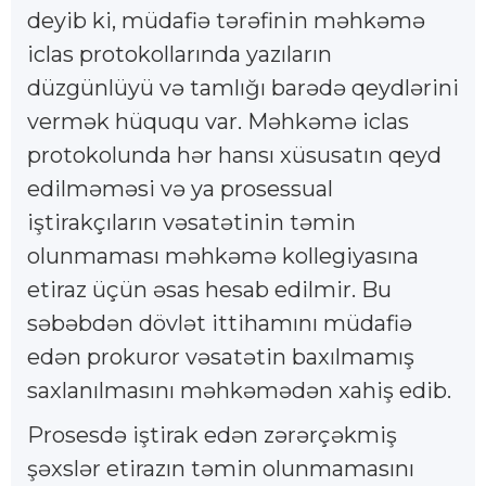
deyib ki, müdafiə tərəfinin məhkəmə
iclas protokollarında yazıların
düzgünlüyü və tamlığı barədə qeydlərini
vermək hüququ var. Məhkəmə iclas
protokolunda hər hansı xüsusatın qeyd
edilməməsi və ya prosessual
iştirakçıların vəsatətinin təmin
olunmaması məhkəmə kollegiyasına
etiraz üçün əsas hesab edilmir. Bu
səbəbdən dövlət ittihamını müdafiə
edən prokuror vəsatətin baxılmamış
saxlanılmasını məhkəmədən xahiş edib.
Prosesdə iştirak edən zərərçəkmiş
şəxslər etirazın təmin olunmamasını