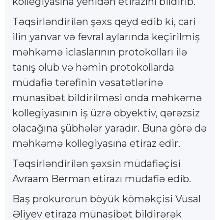
kollegiyasına yenidən etirazını bildirib.
Təqsirləndirilən şəxs qeyd edib ki, cari
ilin yanvar və fevral aylarında keçirilmiş
məhkəmə iclaslarının protokolları ilə
tanış olub və həmin protokollarda
müdafiə tərəfinin vəsatətlərinə
münasibət bildirilməsi onda məhkəmə
kollegiyasının iş üzrə obyektiv, qərəzsiz
olacağına şübhələr yaradır. Buna görə də
məhkəmə kollegiyasına etiraz edir.
Təqsirləndirilən şəxsin müdafiəçisi
Avraam Berman etirazı müdafiə edib.
Baş prokurorun böyük köməkçisi Vüsal
Əliyev etiraza münasibət bildirərək