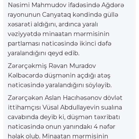
Nəsimi Mahmudov ifadəsində Ağdərə
rayonunun Canyataq kəndində güllə
xəsarəti aldığını, ardınca yaralı
vəziyyətdə minaatan mərmisinin
partlaması nəticəsində ikinci dəfə
yaralandığını qeyd edib.
Zərərçəkmiş Rəvan Muradov
Kəlbəcərdə düşmənin açdığı atəş
nəticəsində yaralandığını söyləyib.
Zərərçəkən Aslan Hacıhəsənov dövlət
ittihamçısı Vüsal Abdullayevin sualına
cavabında deyib ki, düşmən təxribatı
nəticəsində onun yanındakı 4 nəfər
həlak olub. Minaatan mərmisinin