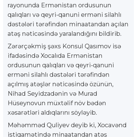
rayonunda Ermənistan ordusunun
qalıqları və qeyri-qanuni erməni silahlı
dəstələri tərəfindən minaatandan açılan
atəş nəticəsində yaralandığını bildirib.
Zərərçəkmiş şəxs Konsul Qasımov isə
ifadəsində Xocalıda Ermənistan
ordusunun qalıqları və qeyri-qanuni
erməni silahlı dəstələri tərəfindən
açılmış atəşlər nəticəsində özünün,
Nihad Seyidzadənin və Murad
Hüseynovun müxtəlif növ bədən
xəsarətləri aldıqlarını söyləyib.
Məhəmməd Quliyev deyib ki, Xocavənd
istiqamətində minaatandan atəş