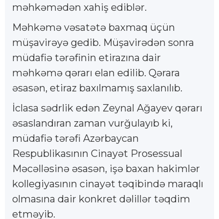
məhkəmədən xahiş ediblər.
Məhkəmə vəsatətə baxmaq üçün
müşavirəyə gedib. Müşavirədən sonra
müdafiə tərəfinin etirazına dair
məhkəmə qərarı elan edilib. Qərara
əsasən, etiraz baxılmamış saxlanılıb.
İclasa sədrlik edən Zeynal Ağayev qərarı
əsaslandıran zaman vurğulayıb ki,
müdafiə tərəfi Azərbaycan
Respublikasının Cinayət Prosessual
Məcəlləsinə əsasən, işə baxan hakimlər
kollegiyasının cinayət təqibində maraqlı
olmasına dair konkret dəlillər təqdim
etməyib.