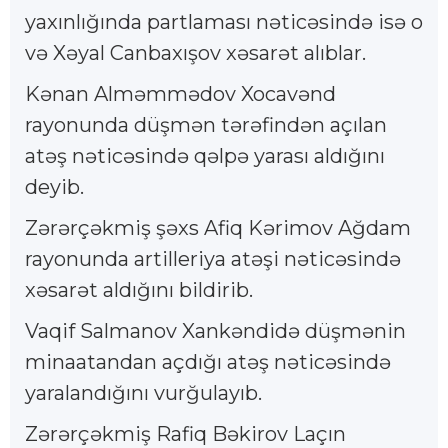
yaxınlığında partlaması nəticəsində isə o
və Xəyal Canbaxışov xəsarət alıblar.
Kənan Alməmmədov Xocavənd
rayonunda düşmən tərəfindən açılan
atəş nəticəsində qəlpə yarası aldığını
deyib.
Zərərçəkmiş şəxs Afiq Kərimov Ağdam
rayonunda artilleriya atəşi nəticəsində
xəsarət aldığını bildirib.
Vaqif Salmanov Xankəndidə düşmənin
minaatandan açdığı atəş nəticəsində
yaralandığını vurğulayıb.
Zərərçəkmiş Rafiq Bəkirov Laçın