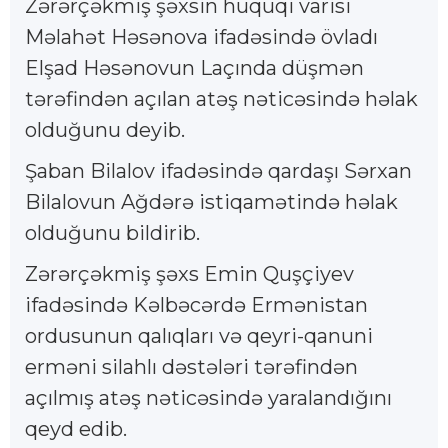
Zərərçəkmiş şəxsin hüquqi varisi
Məlahət Həsənova ifadəsində övladı
Elşad Həsənovun Laçında düşmən
tərəfindən açılan atəş nəticəsində həlak
olduğunu deyib.
Şaban Bilalov ifadəsində qardaşı Sərxan
Bilalovun Ağdərə istiqamətində həlak
olduğunu bildirib.
Zərərçəkmiş şəxs Emin Quşçiyev
ifadəsində Kəlbəcərdə Ermənistan
ordusunun qalıqları və qeyri-qanuni
erməni silahlı dəstələri tərəfindən
açılmış atəş nəticəsində yaralandığını
qeyd edib.