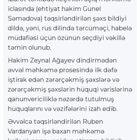
iclasında (ehtiyat hakim Günel
Səmədova) təqsirləndirilən şəxs bildiyi
dildə, yəni, rus dilində tərcüməçi, habelə
müdafiəsi üçün özünün seçdiyi vəkillə
təmin olunub.
Hakim Zeynal Ağayev dindirmədən
əvvəl məhkəmə prosesində ilk dəfə
iştirak edən zərərçəkmiş şəxslərə və
zərərçəkmiş şəxslərin hüquqi varislərinə
qanunvericiliklə nəzərdə tutulmuş
hüquqlarını və vəzifələrini izah edib.
Əvvəlcə təqsirləndirilən Ruben
Vardanyan işə baxan məhkəmə