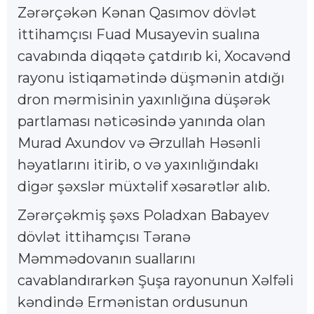
Zərərçəkən Kənan Qasımov dövlət
ittihamçısı Fuad Musayevin sualına
cavabında diqqətə çatdırıb ki, Xocavənd
rayonu istiqamətində düşmənin atdığı
dron mərmisinin yaxınlığına düşərək
partlaması nəticəsində yanında olan
Murad Axundov və Ərzullah Həsənli
həyatlarını itirib, o və yaxınlığındakı
digər şəxslər müxtəlif xəsarətlər alıb.
Zərərçəkmiş şəxs Poladxan Babayev
dövlət ittihamçısı Təranə
Məmmədovanın suallarını
cavablandırarkən Şuşa rayonunun Xəlfəli
kəndində Ermənistan ordusunun