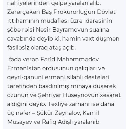
nahiyələrindən qəlpə yaraları alıb.
Zərərçəkən Baş Prokurorluğun Dövlət
ittihamının müdafiəsi üzrə idarəsinin
şöbə rəisi Nəsir Bayramovun sualına
cavabında deyib ki, həmin vaxt düşmən
fasiləsiz olaraq atəş açıb.
İfadə verən Fərid Məhəmmədov
Ermənistan ordusunun qalıqları və
qeyri-qanuni erməni silahlı dəstələri
tərəfindən basdırılmış minaya düşərək
özünün və Şəhriyar Hüseynovun xəsarət
aldığını deyib. Təxliyə zamanı isə daha
üç nəfər – Şükür Zeynalov, Kamil
Musayev və Rafiq Adışlı yaralanıb.