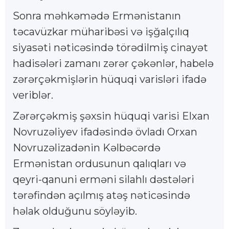
Sonra məhkəmədə Ermənistanın
təcavüzkar müharibəsi və işğalçılıq
siyasəti nəticəsində törədilmiş cinayət
hadisələri zamanı zərər çəkənlər, habelə
zərərçəkmişlərin hüquqi varisləri ifadə
veriblər.
Zərərçəkmiş şəxsin hüquqi varisi Elxan
Novruzəliyev ifadəsində övladı Orxan
Novruzəlizadənin Kəlbəcərdə
Ermənistan ordusunun qalıqları və
qeyri-qanuni erməni silahlı dəstələri
tərəfindən açılmış atəş nəticəsində
həlak olduğunu söyləyib.