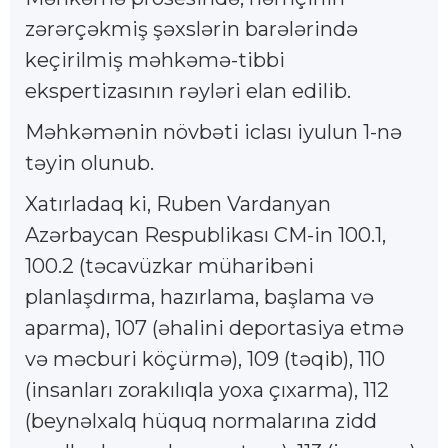
zərərçəkmiş şəxslərin barələrində
keçirilmiş məhkəmə-tibbi
ekspertizasının rəyləri elan edilib.
Məhkəmənin növbəti iclası iyulun 1-nə
təyin olunub.
Xatırladaq ki, Ruben Vardanyan
Azərbaycan Respublikası CM-in 100.1,
100.2 (təcavüzkar müharibəni
planlaşdırma, hazırlama, başlama və
aparma), 107 (əhalini deportasiya etmə
və məcburi köçürmə), 109 (təqib), 110
(insanları zorakılıqla yoxa çıxarma), 112
(beynəlxalq hüquq normalarına zidd