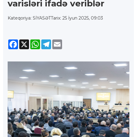
varisləri ifadə veriblər
Kateqoriya: SİYASƏT
Tarix: 25 İyun 2025, 09:03
Facebook
X
WhatsApp
Telegram
Email