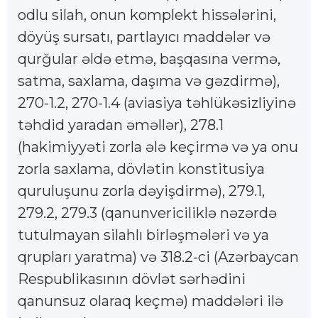
odlu silah, onun komplekt hissələrini,
döyüş sursatı, partlayıcı maddələr və
qurğular əldə etmə, başqasına vermə,
satma, saxlama, daşıma və gəzdirmə),
270-1.2, 270-1.4 (aviasiya təhlükəsizliyinə
təhdid yaradan əməllər), 278.1
(hakimiyyəti zorla ələ keçirmə və ya onu
zorla saxlama, dövlətin konstitusiya
quruluşunu zorla dəyişdirmə), 279.1,
279.2, 279.3 (qanunvericiliklə nəzərdə
tutulmayan silahlı birləşmələri və ya
qrupları yaratma) və 318.2-ci (Azərbaycan
Respublikasının dövlət sərhədini
qanunsuz olaraq keçmə) maddələri ilə