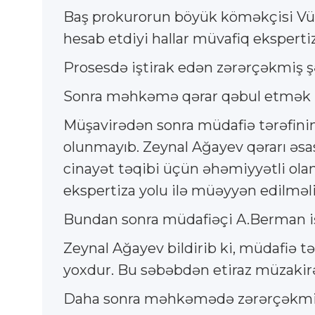
Baş prokurorun böyük köməkçisi Vüsa
hesab etdiyi hallar müvafiq ekspert
Prosesdə iştirak edən zərərçəkmiş 
Sonra məhkəmə qərar qəbul etmək 
Müşavirədən sonra müdafiə tərəfinin
olunmayıb. Zeynal Ağayev qərarı əsas
cinayət təqibi üçün əhəmiyyətli olan
ekspertiza yolu ilə müəyyən edilməli
Bundan sonra müdafiəçi A.Berman işə
Zeynal Ağayev bildirib ki, müdafiə tə
yoxdur. Bu səbəbdən etiraz müzakirə
Daha sonra məhkəmədə zərərçəkmiş şə