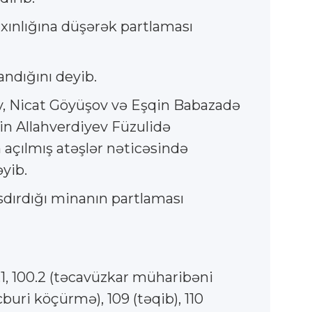
ınlığına düşərək partlaması
ndığını deyib.
, Nicat Göyüşov və Eşqin Babazadə
 Allahverdiyev Füzulidə
 açılmış atəşlər nəticəsində
əyib.
ırdığı minanın partlaması
1, 100.2 (təcavüzkar müharibəni
uri köçürmə), 109 (təqib), 110