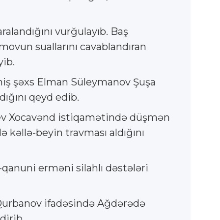
alandığını vurğulayıb. Baş
movun suallarını cavablandıran
yib.
kmiş şəxs Elman Süleymanov Şuşa
dığını qeyd edib.
yev Xocavənd istiqamətində düşmən
 kəllə-beyin travması aldığını
anuni erməni silahlı dəstələri
i Qurbanov ifadəsində Ağdərədə
dirib.