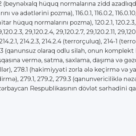
 112 (beynəlxalq hüquq normalarına zidd azadlıq
ə adətlərini pozma), 116.0.1, 116.0.2, 116.0.10, 116
üquq normalarını pozma), 120.2.1, 120.2.3, 120.
120.2.3, 29,120.2.4, 29,120.2.7, 29,120.2.11, 29
214.2.1, 214.2.3, 214.2.4 (terrorçuluq), 214-1 (te
.3 (qanunsuz olaraq odlu silah, onun komplekt hi
asına vermə, satma, saxlama, daşıma və gəzdir
ər), 278.1 (hakimiyyəti zorla ələ keçirmə və y
rmə), 279.1, 279.2, 279.3 (qanunvericiliklə nəz
(Azərbaycan Respublikasının dövlət sərhədini 