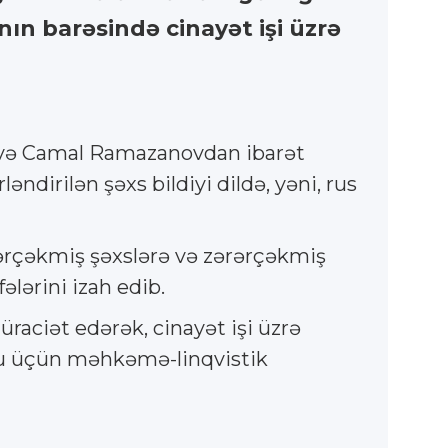
ın barəsində cinayət işi üzrə
n və Camal Ramazanovdan ibarət
dirilən şəxs bildiyi dildə, yəni, rus
ərçəkmiş şəxslərə və zərərçəkmiş
ələrini izah edib.
aciət edərək, cinayət işi üzrə
uğu üçün məhkəmə-linqvistik