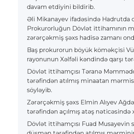
davam etdiyini bildirib.
Əli Mikanayev ifadəsində Hadrutda d
Prokurorluğun Dövlət ittihamının mü
zərərçəkmiş şəxs hadisə zamanı onda
Baş prokurorun böyük köməkçisi Vüs
rayonunun Xəlfəli kəndində qarşı tərə
Dövlət ittihamçısı Təranə Məmmədo
tərəfindən atılmış minaatan mərmisin
söyləyib.
Zərərçəkmiş şəxs Elmin Alıyev Ağdər
tərəfindən açılmış atəş nəticəsində x
Dövlət ittihamçısı Fuad Musayevin s
düşmən tərəfindən atılmış mərminin p