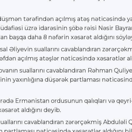
üşmən tərəfindən açılmış atəş nəticəsində yar
dafiəsi üzrə idarəsinin şöbə rəisi Nəsir Bayra
n başqa daha 8 nəfərin xəsarət aldığını söylə
al Əliyevin suallarını cavablandıran zərərçə
fdən açılmış atəşlər nəticəsində xəsarətlər al
vanın suallarını cavablandıran Rəhman Quli
in yaxınlığına düşərək partlaması nəticəsində
ədə Ermənistan ordusunun qalıqları və qeyri-q
əsarət aldığını deyib.
uallarını cavablandıran zərərçəkmiş Abduləl
artlaması nəticəsində xəsarətlər aldığını bil