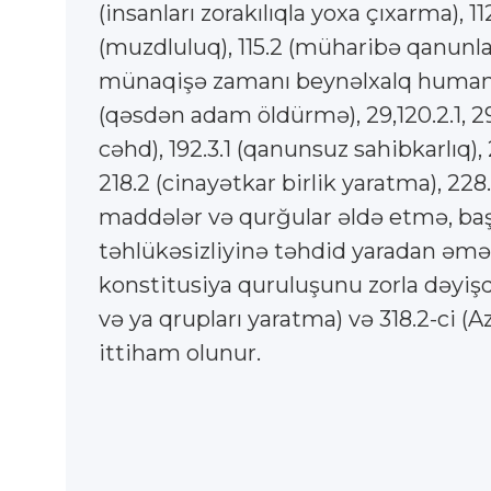
(insanları zorakılıqla yoxa çıxarma),
(muzdluluq), 115.2 (müharibə qanunlarını v
münaqişə zamanı beynəlxalq humanitar h
(qəsdən adam öldürmə), 29,120.2.1, 29,
cəhd), 192.3.1 (qanunsuz sahibkarlıq), 
218.2 (cinayətkar birlik yaratma), 228
maddələr və qurğular əldə etmə, başq
təhlükəsizliyinə təhdid yaradan əməll
konstitusiya quruluşunu zorla dəyişdi
və ya qrupları yaratma) və 318.2-ci 
ittiham olunur.