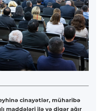
eyhinə cinayətlər, müharibə
ı maddələri ilə və digər ağır