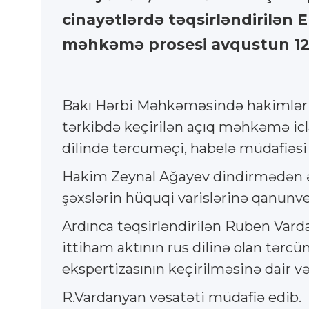
cinayətlərdə təqsirləndirilən
məhkəmə prosesi avqustun 12-
Bakı Hərbi Məhkəməsində hakimlər Z
tərkibdə keçirilən açıq məhkəmə icla
dilində tərcüməçi, habelə müdafiəsi
Hakim Zeynal Ağayev dindirmədən əv
şəxslərin hüquqi varislərinə qanunver
Ardınca təqsirləndirilən Ruben Var
ittiham aktının rus dilinə olan tər
ekspertizasının keçirilməsinə dair v
R.Vardanyan vəsatəti müdafiə edib.