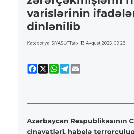
zərərçəkmişlərin 
varislərinin ifadələ
dinlənilib
Kateqoriya: SİYASƏT
Tarix: 13 Avqust 2025, 09:28
Facebook
X
WhatsApp
Telegram
Email
Azərbaycan Respublikasının Ci
cinayətləri, habelə terrorçuluq