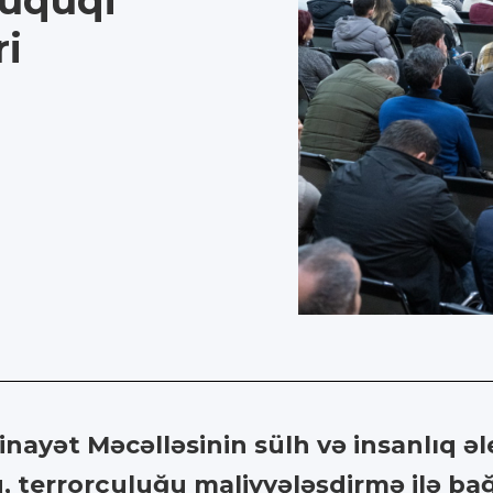
hüquqi
ri
nayət Məcəlləsinin sülh və insanlıq əl
, terrorçuluğu maliyyələşdirmə ilə bağl