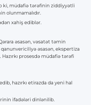
ki, müdafiə tərəfinin ziddiyyətli
min olunmamalıdır.
dən xahiş ediblər.
Qərara əsasən, vəsatət təmin
 qanunvericiliyə əsasən, ekspertiza
. Hazırkı prosesdə müdafiə tərəfi
dib, hazırkı etirazda da yeni hal
in ifadələri dinlənilib.