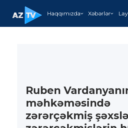
Haqqımızda
Xəbərlər
Lay
Ruben Vardanyanı
məhkəməsində
zərərçəkmiş şəxslə