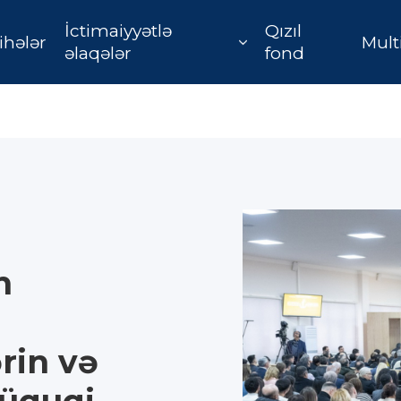
İctimaiyyətlə
Qızıl
ihələr
Mult
əlaqələr
fond
n
rin və