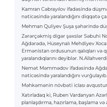
Kamran Cəbrayılov ifadəsində düşmə
nəticəsində yaralandığını diqqətə çat
Mehman Quliyev Şuşa şəhərində düşm
Zərərçəkmiş digər şəxslər Səbuhi N
Ağdərədə, Hüseynalı Mehdiyev Xoca
Ermənistan ordusunun qalıqları və qe
yaralandıqlarını deyiblər. N.Allahver
Nemət Məmmədov ifadəsində Ağdam 
nəticəsində yaralandığını vurğulayıb
Məhkəmənin növbəti iclası avqustun
Xatırladaq ki, Ruben Vardanyan Azər
planlaşdırma, hazırlama, başlama və 