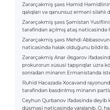
Zərərçəkmiş şəxs Həmid Həmidlinin 
qalıqları və qanunsuz erməni silahlı
Zərərçəkmiş şəxs Şəmistan Yusiflin
tərəfindən açılmış atəş nəticəsində hə
Zərərçəkmiş şəxs Mehdi Abbasovun h
nəticəsində həlak olduğunu bildirib.
Zərərçəkmiş Anar Əsgərov ifadəsind
prokurorun xüsusi tapşırıqlar üzrə k
sonradan minanın Ermənistanda iste
Ruhid Hacəzadə Xocavənd rayonunda E
tərəfindən basdırılmış minanın partla
Ceyhun Qurbanov ifadəsində deyib k
düşməsi nəticəsində yaralanıb. O, ha