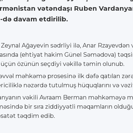
 Ermənistan vətəndaşı Ruben Vardanyan
də davam etdirilib.
eynal Ağayevin sədrliyi ilə, Anar Rzayevdə
sında (ehtiyat hakim Günel Səmədova) təqsirlən
 üçün özünün seçdiyi vəkillə təmin olunub.
vəl məhkəmə prosesinə ilk dəfə qatılan zər
iciliklə nəzərdə tutulmuş hüquqlarını və vəzif
danyanın vəkili Avraam Berman məhkəməyə mür
cüməsində bir sıra ziddiyyətli məqamların old
əsatət təqdim edib.