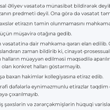
l Əliyev vəsatətə münasibət bildirərək deyib 
izanın predmeti deyil. Ona görə də vəsatət tə
şəxslər etirazın təmin olunmamasını məhkəmə
üçün müşavirə otağına gedib.
 vəsatətinə dair məhkəmə qərarı elan edilib. 
landıran zaman bildirib ki, cinayət-prosessual
 halların müəyyən edilməsi məqsədilə aparılır
 olan konkret halları göstərməyib.
 baxan hakimlər kollegiyasına etiraz edib.
rəfi dəfələrlə eyniməzmunlu etirazlar təqdim e
yə çıxarılmayıb.
xslərin və zərərçəkmişlərin hüquqi varislərin