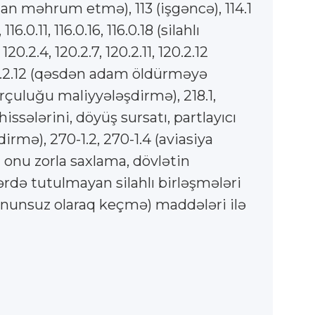
dan məhrum etmə), 113 (işgəncə), 114.1
.0.11, 116.0.16, 116.0.18 (silahlı
2.4, 120.2.7, 120.2.11, 120.2.12
,120.2.12 (qəsdən adam öldürməyə
rrorçuluğu maliyyələşdirmə), 218.1,
ssələrini, döyüş sursatı, partlayıcı
mə), 270-1.2, 270-1.4 (aviasiya
a onu zorla saxlama, dövlətin
ərdə tutulmayan silahlı birləşmələri
qanunsuz olaraq keçmə) maddələri ilə