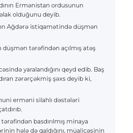
ladının Ermənistan ordusunun
həlak olduğunu deyib.
ının Ağdərə istiqamətində düşmən
n düşmən tərəfindən açılmış atəş
əsində yaralandığını qeyd edib. Baş
dıran zərərçəkmiş şəxs deyib ki,
ni erməni silahlı dəstələri
atdırıb.
tərəfindən basdırılmış minaya
inin hələ də qaldığını, müalicəsinin