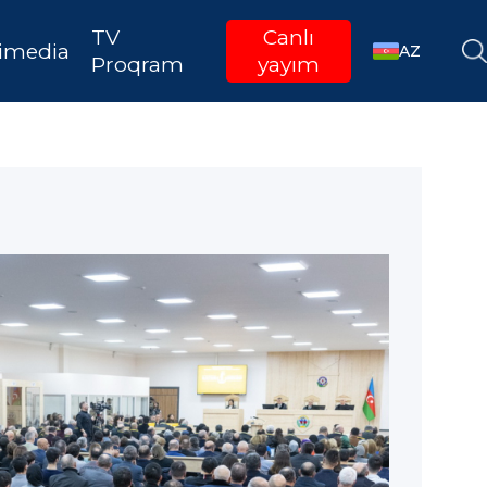
TV
Canlı
imedia
AZ
Proqram
yayım