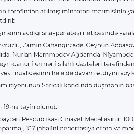
n tərəfindən atılmış minaatan mərmisinin yax
dırıb.
ənin açdığı snayper atəşi nəticəsində yarala
ovruzlu, Zamin Cahangirzadə, Ceyhun Abbasov
lıda, Nurlan Məmmədov Ağdamda, Niyaməddin
yri-qanuni erməni silahlı dəstələri tərəfindən
diyev müalicəsinin hələ də davam etdiyini söyl
rayonunun Sarıcalı kəndində düşmənin basd
.
 19-na təyin olunub.
baycan Respublikası Cinayət Məcəlləsinin 100.
aparma), 107 (əhalini deportasiya etmə və məcb