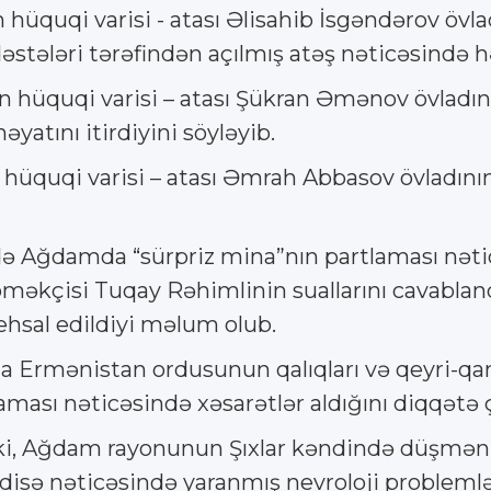
hüquqi varisi - atası Əlisahib İsgəndərov öv
 dəstələri tərəfindən açılmış atəş nəticəsində 
in hüquqi varisi – atası Şükran Əmənov övlad
yatını itirdiyini söyləyib.
üquqi varisi – atası Əmrah Abbasov övladını
ə Ağdamda “sürpriz mina”nın partlaması nətic
öməkçisi Tuqay Rəhimlinin suallarını cavablan
hsal edildiyi məlum olub.
rmənistan ordusunun qalıqları və qeyri-qanu
ması nəticəsində xəsarətlər aldığını diqqətə ç
i, Ağdam rayonunun Şıxlar kəndində düşmən 
disə nəticəsində yaranmış nevroloji problemlər