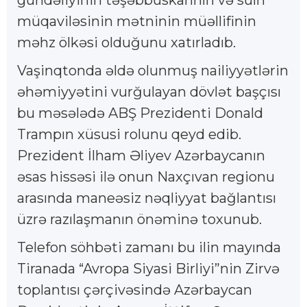
müqaviləsinin mətninin müəllifinin
məhz ölkəsi olduğunu xatırladıb.
Vaşinqtonda əldə olunmuş nailiyyətlərin
əhəmiyyətini vurğulayan dövlət başçısı
bu məsələdə ABŞ Prezidenti Donald
Trampın xüsusi rolunu qeyd edib.
Prezident İlham Əliyev Azərbaycanın
əsas hissəsi ilə onun Naxçıvan regionu
arasında maneəsiz nəqliyyat bağlantısı
üzrə razılaşmanın önəminə toxunub.
Telefon söhbəti zamanı bu ilin mayında
Tiranada “Avropa Siyasi Birliyi”nin Zirvə
toplantısı çərçivəsində Azərbaycan