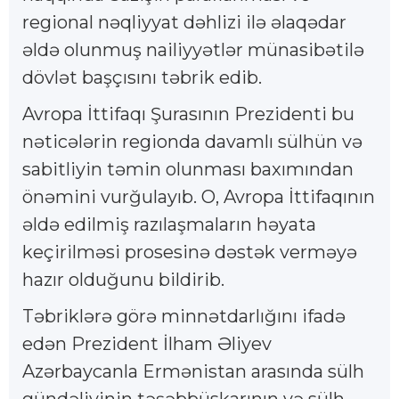
regional nəqliyyat dəhlizi ilə əlaqədar
əldə olunmuş nailiyyətlər münasibətilə
dövlət başçısını təbrik edib.
Avropa İttifaqı Şurasının Prezidenti bu
nəticələrin regionda davamlı sülhün və
sabitliyin təmin olunması baxımından
önəmini vurğulayıb. O, Avropa İttifaqının
əldə edilmiş razılaşmaların həyata
keçirilməsi prosesinə dəstək verməyə
hazır olduğunu bildirib.
Təbriklərə görə minnətdarlığını ifadə
edən Prezident İlham Əliyev
Azərbaycanla Ermənistan arasında sülh
gündəliyinin təşəbbüskarının və sülh