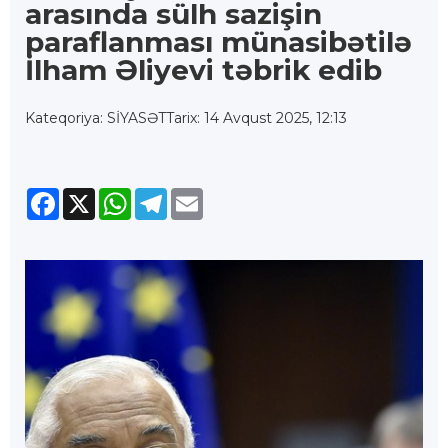
arasında sülh sazişin
paraflanması münasibətilə
İlham Əliyevi təbrik edib
Kateqoriya: SİYASƏT
Tarix: 14 Avqust 2025, 12:13
Facebook
X
WhatsApp
Telegram
Email