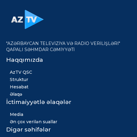
"AZƏRBAYCAN TELEVİZİYA VƏ RADİO VERİLİŞLƏRİ"
QAPALI SƏHMDAR CƏMİYYƏTİ
Haqqımızda
AzTV QSC
Struktur
Hesabat
Əlaqə
İctimaiyyətlə əlaqələr
Media
Ən çox verilən suallar
Digər səhifələr