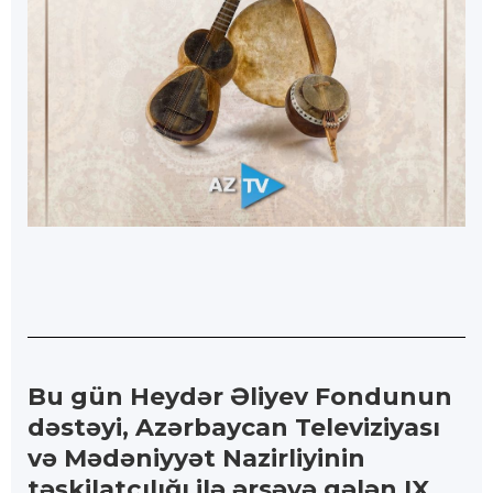
Bu gün Heydər Əliyev Fondunun
dəstəyi, Azərbaycan Televiziyası
və Mədəniyyət Nazirliyinin
təşkilatçılığı ilə ərsəyə gələn IX