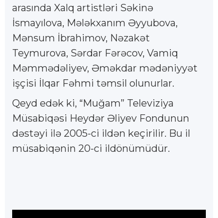
arasında Xalq artistləri Səkinə
İsmayılova, Mələkxanım Əyyubova,
Mənsum İbrahimov, Nəzakət
Teymurova, Sərdar Fərəcov, Vamiq
Məmmədəliyev, Əməkdar mədəniyyət
işçisi İlqar Fəhmi təmsil olunurlar.
Qeyd edək ki, “Muğam” Televiziya
Müsabiqəsi Heydər Əliyev Fondunun
dəstəyi ilə 2005-ci ildən keçirilir. Bu il
müsabiqənin 20-ci ildönümüdür.