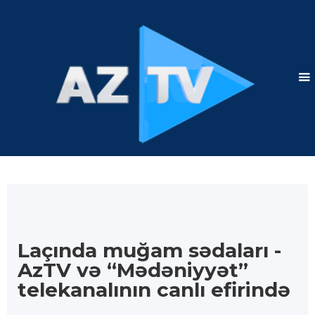
Laçında muğam sədaları -
AzTV və “Mədəniyyət”
telekanalının canlı efirində