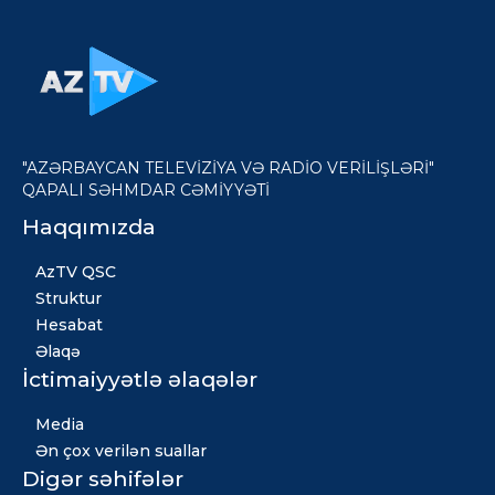
"AZƏRBAYCAN TELEVİZİYA VƏ RADİO VERİLİŞLƏRİ"
QAPALI SƏHMDAR CƏMİYYƏTİ
Haqqımızda
AzTV QSC
Struktur
Hesabat
Əlaqə
İctimaiyyətlə əlaqələr
Media
Ən çox verilən suallar
Digər səhifələr