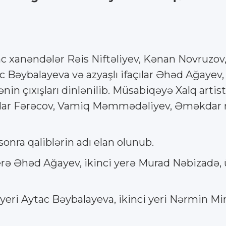
 xanəndələr Rəis Niftəliyev, Kənan Novruzov,
ac Bəybalayeva və azyaşlı ifaçılar Əhəd Ağayev
n çıxışları dinlənilib. Müsabiqəyə Xalq art
dar Fərəcov, Vamiq Məmmədəliyev, Əməkdar m
nra qaliblərin adı elan olunub.
 yerə Əhəd Ağayev, ikinci yerə Murad Nəbizadə
 yeri Aytac Bəybalayeva, ikinci yeri Nərmin M