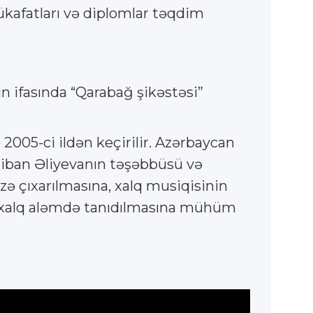
kafatları və diplomlar təqdim
n ifasında “Qarabağ şikəstəsi”
005-ci ildən keçirilir. Azərbaycan
riban Əliyevanın təşəbbüsü və
zə çıxarılmasına, xalq musiqisinin
əlxalq aləmdə tanıdılmasına mühüm