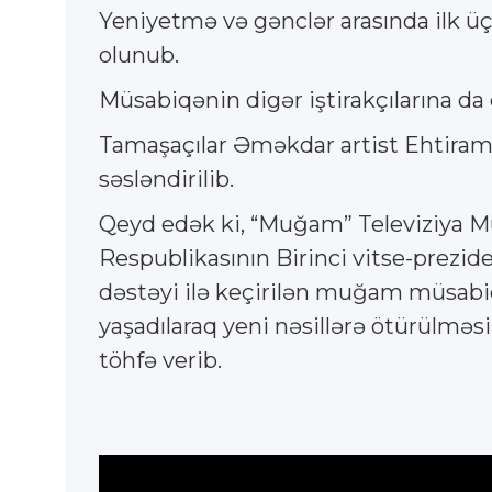
Yeniyetmə və gənclər arasında ilk ü
olunub.
Müsabiqənin digər iştirakçılarına da 
Tamaşaçılar Əməkdar artist Ehtiram H
səsləndirilib.
Qeyd edək ki, “Muğam” Televiziya Mü
Respublikasının Birinci vitse-prezi
dəstəyi ilə keçirilən muğam müsabiqəl
yaşadılaraq yeni nəsillərə ötürülm
töhfə verib.