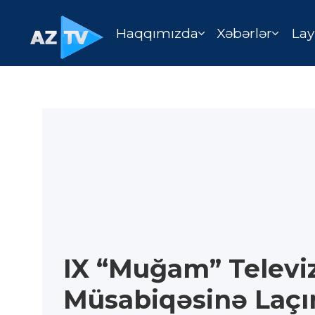
Haqqımızda
Xəbərlər
Lay
IX “Muğam” Televi
Müsabiqəsinə Laçı