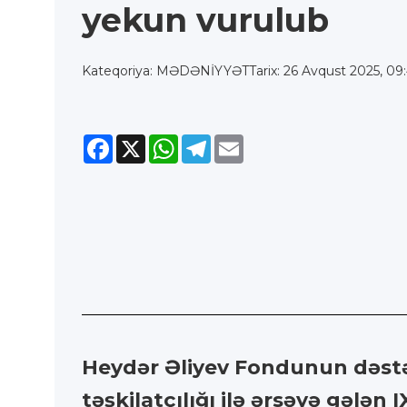
yekun vurulub
Kateqoriya: MƏDƏNİYYƏT
Tarix: 26 Avqust 2025, 09
Facebook
X
WhatsApp
Telegram
Email
Heydər Əliyev Fondunun dəstəy
təşkilatçılığı ilə ərsəyə gələ