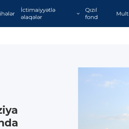
İctimaiyyətlə
Qızıl
ihələr
Mult
əlaqələr
fond
ziya
nda