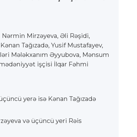
 Nərmin Mirzəyeva, Əli Rəşidi,
, Kənan Tağızadə, Yusif Mustafayev,
istləri Mələkxanım Əyyubova, Mənsum
ədəniyyət işçisi İlqar Fəhmi
, üçüncü yerə isə Kənan Tağızadə
irzəyeva və üçüncü yeri Rəis