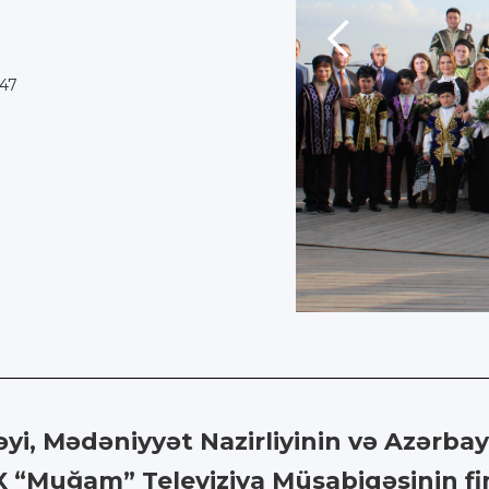
:47
i, Mədəniyyət Nazirliyinin və Azərbay
n IX “Muğam” Televiziya Müsabiqəsinin f