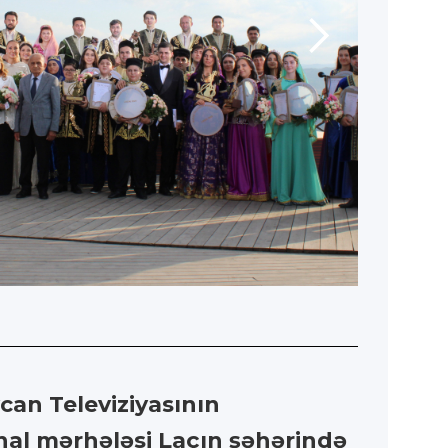
can Televiziyasının
inal mərhələsi Laçın şəhərində