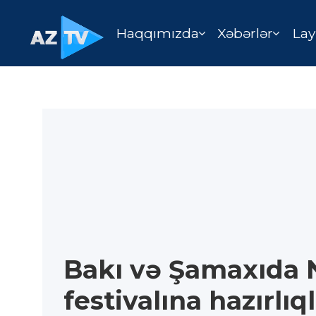
Haqqımızda
Xəbərlər
Lay
Bakı və Şamaxıda 
festivalına hazırlıq