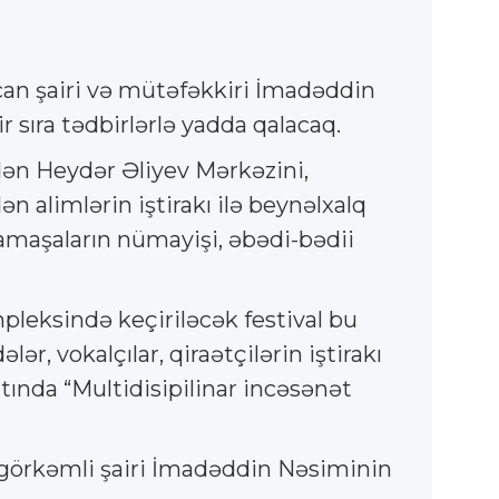
can şairi və mütəfəkkiri İmadəddin
 sıra tədbirlərlə yadda qalacaq.
ədən Heydər Əliyev Mərkəzini,
 alimlərin iştirakı ilə beynəlxalq
 tamaşaların nümayişi, əbədi-bədii
pleksində keçiriləcək festival bu
r, vokalçılar, qiraətçilərin iştirakı
tında “Multidisipilinar incəsənət
n görkəmli şairi İmadəddin Nəsiminin