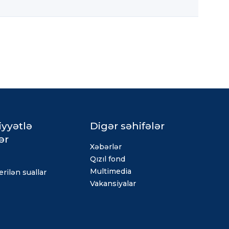
iyyətlə
Digər səhifələr
ər
Xəbərlər
Qızıl fond
Multimedia
rilən suallar
Vakansiyalar