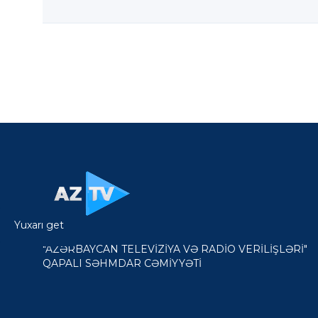
Yuxarı get
"AZƏRBAYCAN TELEVİZİYA VƏ RADİO VERİLİŞLƏRİ"
QAPALI SƏHMDAR CƏMİYYƏTİ