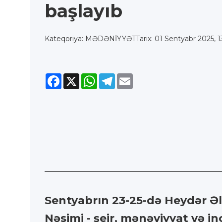
başlayıb
Kateqoriya: MƏDƏNİYYƏT
Tarix: 01 Sentyabr 2025, 1
Facebook
X
WhatsApp
Telegram
Email
Sentyabrın 23-25-də Heydər Əli
Nəsimi - şeir, mənəviyyat və in