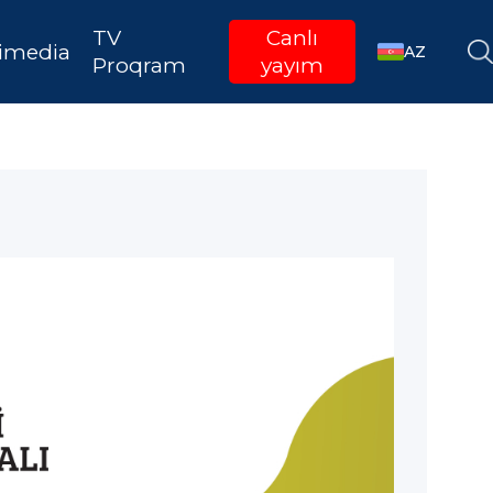
TV
Canlı
imedia
AZ
Proqram
yayım