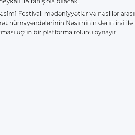
ykəli ilə tanış ola biləcək.
əsimi Festivalı mədəniyyətlər və nəsillər aras
ət nümayəndələrinin Nəsiminin dərin irsi ilə
tması üçün bir platforma rolunu oynayır.