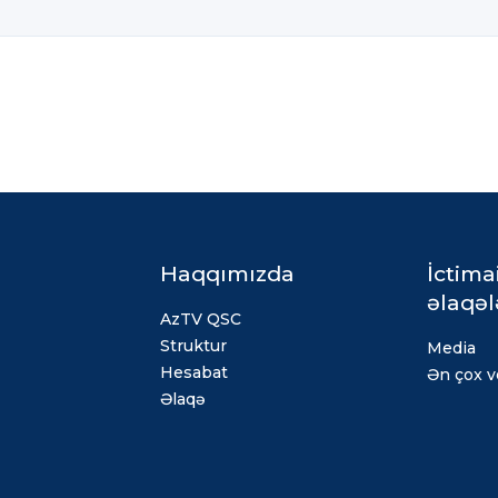
Haqqımızda
İctima
əlaqəl
AzTV QSC
Struktur
Media
Hesabat
Ən çox ve
Əlaqə