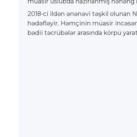
müasir üslubda hazırlanmış nəhəng he
2018-ci ildən ənənəvi təşkil olunan N
hədəfləyir. Həmçinin müasir incəsən
bədii təcrübələr arasında körpü yara