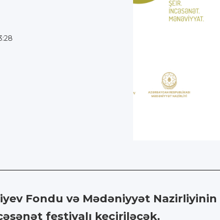
3:28
yev Fondu və Mədəniyyət Nazirliyinin tə
cəsənət festivalı keçiriləcək.