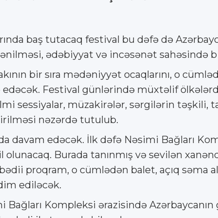
ında baş tutacaq festival bu dəfə də Azərbay
rənilməsi, ədəbiyyat və incəsənət sahəsində bir
akının bir sıra mədəniyyət ocaqlarını, o cüml
edəcək. Festival günlərində müxtəlif ölkələrdən
lmi sessiyalar, müzakirələr, sərgilərin təşkili,
irilməsi nəzərdə tutulub.
ıda davam edəcək. İlk dəfə Nəsimi Bağları Kom
 olunacaq. Burada tanınmış və sevilən xanəndələ
 bədii proqram, o cümlədən balet, açıq səma al
qdim ediləcək.
simi Bağları Kompleksi ərazisində Azərbaycanı