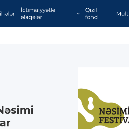
İctimaiyyətlə
Qızıl
ihələr
Mult
əlaqələr
fond
Nəsimi
lar