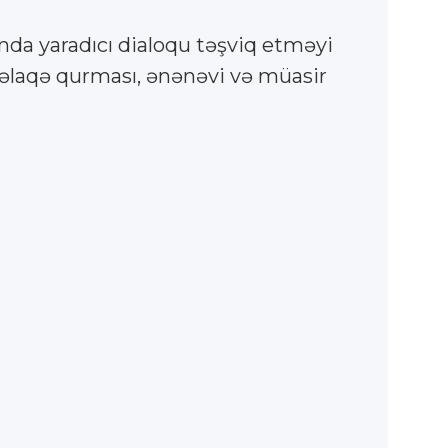
ında yaradıcı dialoqu təşviq etməyi
 əlaqə qurması, ənənəvi və müasir