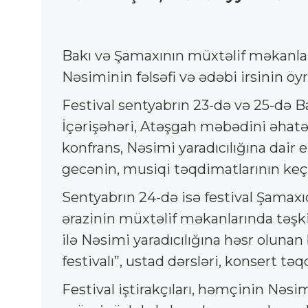
Bakı və Şamaxının müxtəlif məkanlar
Nəsiminin fəlsəfi və ədəbi irsinin öy
Festival sentyabrın 23-də və 25-də B
İçərişəhəri, Atəşgah məbədini əhatə 
konfrans, Nəsimi yaradıcılığına dair e
gecənin, musiqi təqdimatlarının keç
Sentyabrın 24-də isə festival Şamax
ərazinin müxtəlif məkanlarında təşkil
ilə Nəsimi yaradıcılığına həsr olunan
festivalı”, ustad dərsləri, konsert tə
Festival iştirakçıları, həmçinin Nə