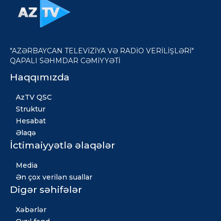
"AZƏRBAYCAN TELEVİZİYA VƏ RADİO VERİLİŞLƏRİ"
QAPALI SƏHMDAR CƏMİYYƏTİ
Haqqımızda
AzTV QSC
Struktur
Hesabat
Əlaqə
İctimaiyyətlə əlaqələr
Media
Ən çox verilən suallar
Digər səhifələr
Xəbərlər