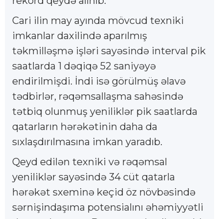
rekord qeydə alınıb.
Cari ilin may ayında mövcud texniki
imkanlar daxilində aparılmış
təkmilləşmə işləri sayəsində interval pik
saatlarda 1 dəqiqə 52 saniyəyə
endirilmişdi. İndi isə görülmüş əlavə
tədbirlər, rəqəmsallaşma sahəsində
tətbiq olunmuş yeniliklər pik saatlarda
qatarların hərəkətinin daha da
sıxlaşdırılmasına imkan yaradıb.
Qeyd edilən texniki və rəqəmsal
yeniliklər sayəsində 34 cüt qatarla
hərəkət sxeminə keçid öz növbəsində
sərnişindaşıma potensialını əhəmiyyətli