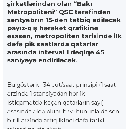
şirkətlərindən olan “Bakı
Metropoliteni” QSC tərəfindən
sentyabrın 15-dən tətbiq ediləcək
payız-qış hərəkət qrafikinə
əsasən, metropoliten tarixində ilk
dəfə pik saatlarda qatarlar
arasında interval 1 dəqiqə 45
saniyəyə endiriləcək.
Bu göstərici 34 cüt/saat prinsipi (1 saat
ərzində 1 stansiyadan hər iki
istiqamətdə keçən qatarların sayı)
əsasında əldə olunub və bununla da son
bir il ərzində artıq ikinci dəfə tarixi