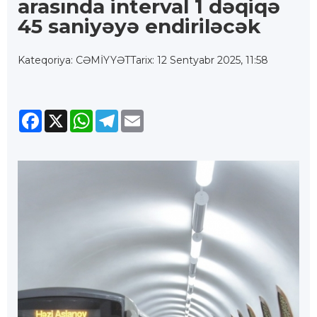
arasında interval 1 dəqiqə
45 saniyəyə endiriləcək
Kateqoriya: CƏMİYYƏT
Tarix: 12 Sentyabr 2025, 11:58
Facebook
X
WhatsApp
Telegram
Email