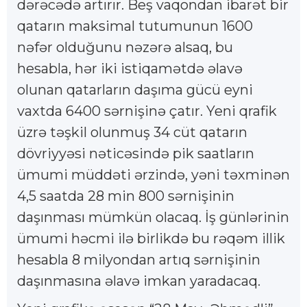
dərəcədə artırır. Beş vaqondan ibarət bir
qatarın maksimal tutumunun 1600
nəfər olduğunu nəzərə alsaq, bu
hesabla, hər iki istiqamətdə əlavə
olunan qatarların daşıma gücü eyni
vaxtda 6400 sərnişinə çatır. Yeni qrafik
üzrə təşkil olunmuş 34 cüt qatarın
dövriyyəsi nəticəsində pik saatların
ümumi müddəti ərzində, yəni təxminən
4,5 saatda 28 min 800 sərnişinin
daşınması mümkün olacaq. İş günlərinin
ümumi həcmi ilə birlikdə bu rəqəm illik
hesabla 8 milyondan artıq sərnişinin
daşınmasına əlavə imkan yaradacaq.