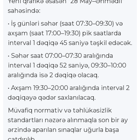
Yeni qrafikə əsasən “28 May–Əhmədli”
sahəsində:
• İş günləri səhər (saat 07:30–09:30) və
axşam (saat 17:00–19:30) pik saatlarda
interval 1 dəqiqə 45 saniyə təşkil edəcək.
• Səhər saat 07:00–07:30 aralığında
interval 1 dəqiqə 52 saniyə, 09:30–10:00
aralığında isə 2 dəqiqə olacaq.
• Axşam 19:30–20:00 aralığında interval 2
dəqiqəyə qədər saxlanılacaq.
Müvafiq normativ və təhlükəsizlik
standartları nəzərə alınmaqla son bir ay
ərzində aparılan sınaqlar uğurla başa
çatdırılıb.