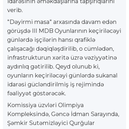
idarəsinin əməkdaşlarına tapşırıqlarını
verib.
"Dəyirmi masa" arxasında davam edən
görüşdə III MDB Oyunlarının keçiriləcəyi
günlərdə işçilərin hansı qrafiklə
çalışacağı dəqiqləşdirilib, o cümlədən,
infrastrukturun xəritə üzrə vəziyyətinə
aydınlıq gətirilib. Qeyd olunub ki,
oyunların keçiriləcəyi günlərdə sukanal
idarəsi gücləndirilmiş iş rejimində
fəaliyyət göstərəcək.
Komissiya üzvləri Olimpiya
Kompleksində, Gəncə İdman Sarayında,
Şəmkir Sutəmizləyici Qurğular