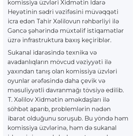
komissiya üzvləri Xidmətin İdarə
Heyətinin sədri vəzifəsini müvəqqəti
icra edən Tahir Xəlilovun rəhbərliyi ilə
Gəncə şəhərində müxtəlif istiqamətlər
üzrə infrastruktura baxış keçiriblər.
Sukanal idarəsində texnika və
avadanlıqların mövcud vəziyyəti ilə
yaxından tanış olan komissiya üzvləri
oyunlar ərəfəsində daha çevik və
məsuliyyətli davranmağı tövsiyə edilib.
T. Xəlilov Xidmətin əməkdaşları ilə
söhbət aparıb, problemlərin nədən
ibarət olduğunu soruşub. Bu yöndə həm
komissiya üzvlərinə, həm də sukanal