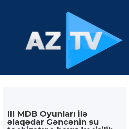
III MDB Oyunları ilə
əlaqədar Gəncənin su