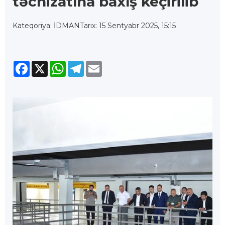
təchizatına baxış keçirilib
Kateqoriya: İDMAN
Tarix: 15 Sentyabr 2025, 15:15
Facebook
X
WhatsApp
Telegram
Email