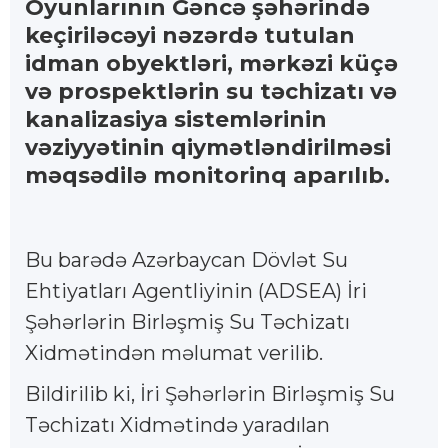
Oyunlarının Gəncə şəhərində
keçiriləcəyi nəzərdə tutulan
idman obyektləri, mərkəzi küçə
və prospektlərin su təchizatı və
kanalizasiya sistemlərinin
vəziyyətinin qiymətləndirilməsi
məqsədilə monitorinq aparılıb.
Bu barədə Azərbaycan Dövlət Su
Ehtiyatları Agentliyinin (ADSEA) İri
Şəhərlərin Birləşmiş Su Təchizatı
Xidmətindən məlumat verilib.
Bildirilib ki, İri Şəhərlərin Birləşmiş Su
Təchizatı Xidmətində yaradılan