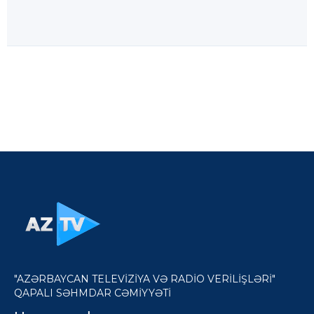
"AZƏRBAYCAN TELEVİZİYA VƏ RADİO VERİLİŞLƏRİ"
QAPALI SƏHMDAR CƏMİYYƏTİ