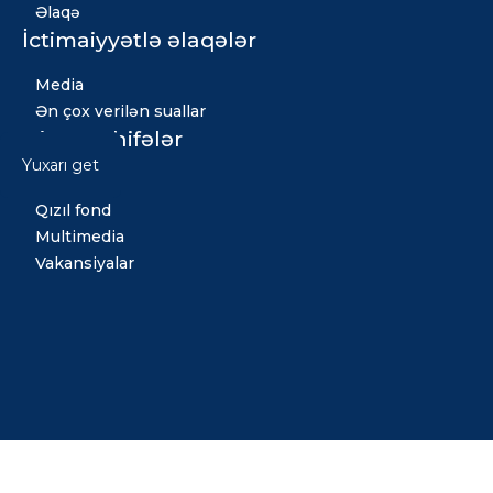
Əlaqə
İctimaiyyətlə əlaqələr
Media
Ən çox verilən suallar
Digər səhifələr
Yuxarı get
Xəbərlər
Qızıl fond
Multimedia
Vakansiyalar
Copyright © 2026 Bütün hüquqlar qorunur. Tərtib etdi: