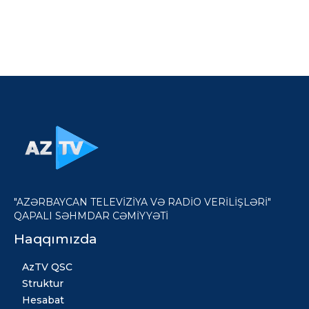
"AZƏRBAYCAN TELEVİZİYA VƏ RADİO VERİLİŞLƏRİ"
QAPALI SƏHMDAR CƏMİYYƏTİ
Haqqımızda
AzTV QSC
Struktur
Hesabat