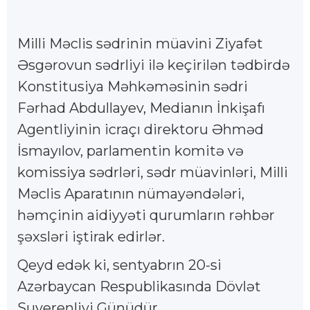
Milli Məclis sədrinin müavini Ziyafət
Əsgərovun sədrliyi ilə keçirilən tədbirdə
Konstitusiya Məhkəməsinin sədri
Fərhad Abdullayev, Medianın İnkişafı
Agentliyinin icraçı direktoru Əhməd
İsmayılov, parlamentin komitə və
komissiya sədrləri, sədr müavinləri, Milli
Məclis Aparatının nümayəndələri,
həmçinin aidiyyəti qurumların rəhbər
şəxsləri iştirak edirlər.
Qeyd edək ki, sentyabrın 20-si
Azərbaycan Respublikasında Dövlət
Suverenliyi Günüdür.