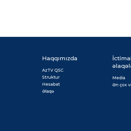
Haqqımızda
İctima
əlaqəl
AzTV QSC
Struktur
Media
Hesabat
Ən çox ve
Əlaqə