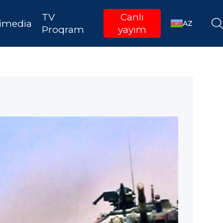
TV
Canlı
imedia
AZ
Proqram
yayım