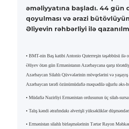
əməliyyatına başladı. 44 gün 
qoyulması və ərazi bütövlüyüm
Əliyevin rəhbərliyi ilə qazanıl
• BMT-nin Baş katibi Antonio Quterreşin təşəbbüsü ilə 
Əliyev ötən gün Ermənistanın Azərbaycana qarşı törətdiyi
Azərbaycan Silahlı Qüvvələrinin mövqelərini və yaşayış m
Azərbaycan tərəfi özünümüdafiə məqsədilə uğurlu əks-hü
• Müdafiə Nazirliyi Ermənistan ordusunun üç silah-sursa
• Talış kəndi ətrafındakı əlverişli yüksəkliklər düşmənd
• Ermənistan silahlı birləşmələrinin Tərtər Rayon Məhkəməs