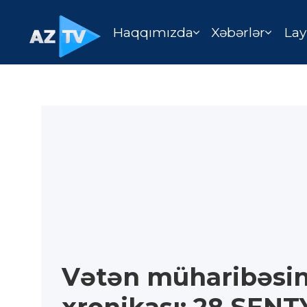
Haqqımızda
Xəbərlər
Lay
Vətən müharibəsin