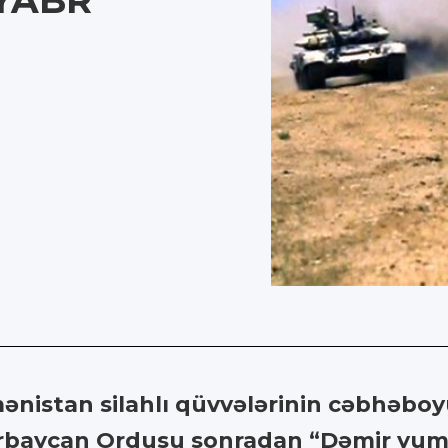
TYABR
mənistan silahlı qüvvələrinin cəbhəboy
ərbaycan Ordusu sonradan “Dəmir yum