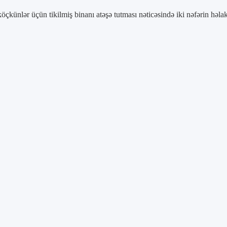
öçkünlər üçün tikilmiş binanı atəşə tutması nəticəsində iki nəfərin həl