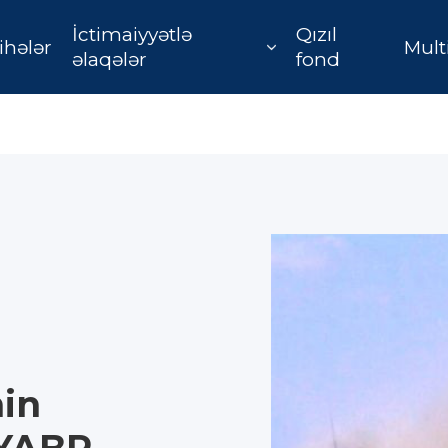
İctimaiyyətlə
Qızıl
ihələr
Mult
əlaqələr
fond
in