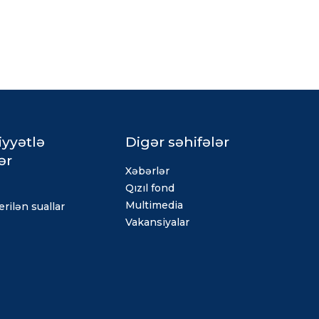
iyyətlə
Digər səhifələr
ər
Xəbərlər
Qızıl fond
Multimedia
rilən suallar
Vakansiyalar