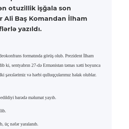
 otuzillik işğala son
ər Ali Baş Komandan İlham
ərlə yazıldı.
deokonfrans formatında görüş olub. Prezident İlham
dib ki, sentyabrın 27-də Ermənistan təmas xətti boyunca
ki şəxslərimiz və hərbi qulluqçularımız həlak olublar.
 edildiyi barədə məlumat yayıb.
lib.
b, üç nəfər yaralanıb.