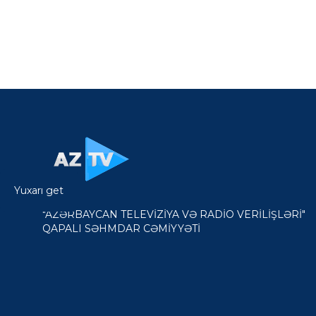
Yuxarı get
"AZƏRBAYCAN TELEVİZİYA VƏ RADİO VERİLİŞLƏRİ"
QAPALI SƏHMDAR CƏMİYYƏTİ