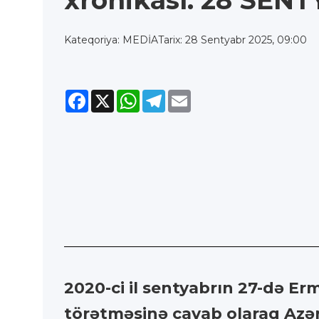
xronikası: 28 SEN
Kateqoriya: MEDİA
Tarix: 28 Sentyabr 2025, 09:00
Facebook
X
WhatsApp
Telegram
Email
2020-ci il sentyabrın 27-də Er
törətməsinə cavab olaraq Az