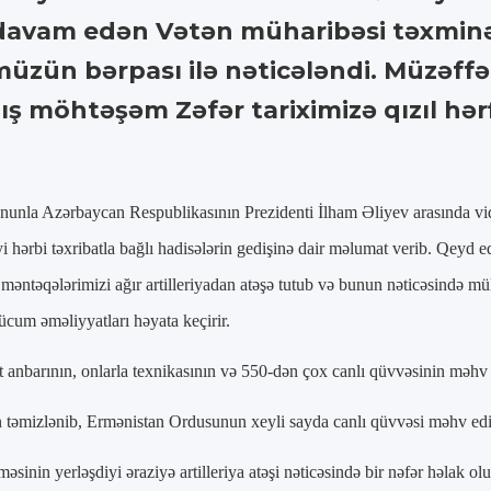
davam edən Vətən müharibəsi təxminən
üzün bərpası ilə nəticələndi. Müzəff
mış möhtəşəm Zəfər tariximizə qızıl hərfl
onunla Azərbaycan Respublikasının Prezidenti İlham Əliyev arasında vi
 hərbi təxribatla bağlı hadisələrin gedişinə dair məlumat verib. Qeyd e
əntəqələrimizi ağır artilleriyadan atəşə tutub və bunun nəticəsində mül
cum əməliyyatları həyata keçirir.
t anbarının, onlarla texnikasının və 550-dən çox canlı qüvvəsinin məhv
ən təmizlənib, Ermənistan Ordusunun xeyli sayda canlı qüvvəsi məhv edi
inin yerləşdiyi əraziyə artilleriya atəşi nəticəsində bir nəfər həlak olu