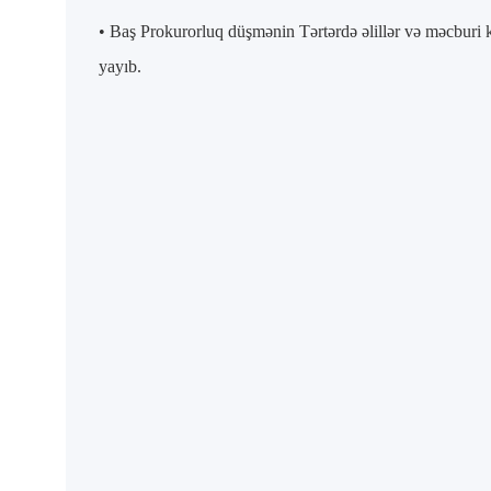
• Baş Prokurorluq düşmənin Tərtərdə əlillər və məcburi k
yayıb.