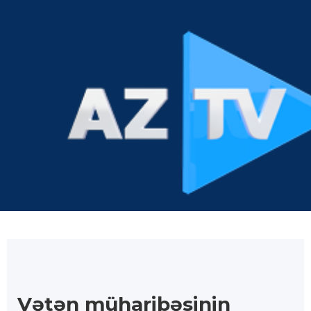
Vətən müharibəsinin