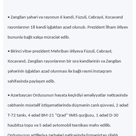
• Zəngilan şəhəri və rayonun 6 kəndi, Füzuli, Cəbrayıl, Xocavənd
rayonlarının 18 kəndi işğaldan azad olunub. Prezident İlham Əliyev
bununla bağlı xalqa müraciət edib.
• Birinci vitse-prezident Mehriban Əliyeva Füzuli, Cəbrayıl,
Xocavənd, Zəngilan rayonlarının bir sıra kəndlərinin və Zəngilan
şəhərinin işğaldan azad olunması ilə bağlı rəsmi instaqram
səhifəsində paylaşım edib.
• Azərbaycan Ordusunun həyata keçirdiyi əməliyyatlar nəticəsində
cəbhənin müxtəlif istiqamətlərində düşmənin canlı qüvvəsi, 2 ədəd
T-72 tankı, 4 ədəd BM-21 “Qrad” YARS qurğusu, 1 ədəd D-30
haubitsa topu və 5 ədəd avtomobil texnikası məhv edilib.
Ordumuzun artilleriya zərbələri nəticəsində Ermənistan silahlı