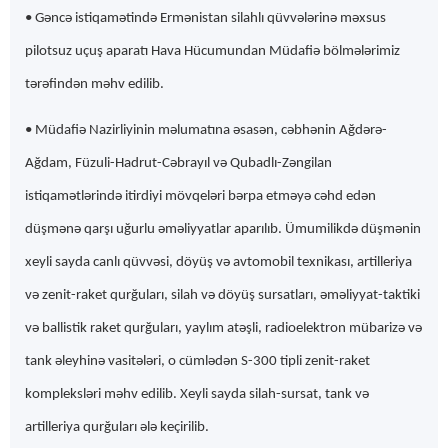
• Gəncə istiqamətində Ermənistan silahlı qüvvələrinə məxsus
pilotsuz uçuş aparatı Hava Hücumundan Müdafiə bölmələrimiz
tərəfindən məhv edilib.
• Müdafiə Nazirliyinin məlumatına əsasən, cəbhənin Ağdərə-
Ağdam, Füzuli-Hadrut-Cəbrayıl və Qubadlı-Zəngilan
istiqamətlərində itirdiyi mövqeləri bərpa etməyə cəhd edən
düşmənə qarşı uğurlu əməliyyatlar aparılıb. Ümumilikdə düşmənin
xeyli sayda canlı qüvvəsi, döyüş və avtomobil texnikası, artilleriya
və zenit-raket qurğuları, silah və döyüş sursatları, əməliyyat-taktiki
və ballistik raket qurğuları, yaylım atəşli, radioelektron mübarizə və
tank əleyhinə vasitələri, o cümlədən S-300 tipli zenit-raket
kompleksləri məhv edilib. Xeyli sayda silah-sursat, tank və
artilleriya qurğuları ələ keçirilib.