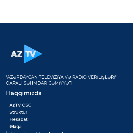
"AZƏRBAYCAN TELEVİZİYA VƏ RADİO VERİLİŞLƏRİ"
QAPALI SƏHMDAR CƏMİYYƏTİ
Haqqımızda
AzTV QSC
Struktur
Hesabat
Əlaqə