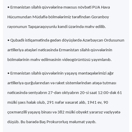
• Ermənistan silahlı qüvvələrinə məxsus növbəti PUA Hava
Hücumundan Müdafiə bölmələrimiz tərəfindən Goranboy
rayonunun Tapqaraqoyunlu kəndi üzərində məhv edilib.
• Qubadlı istiqamətində gedən döyüşlərdə Azərbaycan Ordusunun
artilleriya atəşləri nəticəsində Ermənistan silahlı qüvvələrinin
bölmələrinin məhv edilməsinin videogörüntüsü yayımlanıb.
• Ermənistan silahlı qüvvələrinin yaşayış məntəqələrimizi ağır
artilleriya qurğularından və raket sistemlərindən atəşə tutması
nəticəsində sentyabrın 27-dən oktyabrın 20-si saat 12:00-dək 61
mülki şəxs həlak olub, 291 nəfər xəsarət alıb, 1941 ev, 90
çoxmənzilli yaşayış binası və 382 mülki obyekt yararsız vəziyyətə
düşüb. Bu barədə Baş Prokurorluq məlumat yayıb.