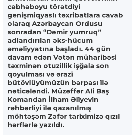
cəbhəboyu törətdiyi
genişmiqyaslı təxribatlara cavab
olaraq Azərbaycan Ordusu
sonradan “Dəmir yumruq”
adlandırılan əks-hücum
əməliyyatına başladı. 44 gün
davam edən Vətən müharibəsi
təxminən otuzillik işğala son
qoyulması və ərazi
bütövlüyümüzün bərpası ilə
nəticələndi. Müzəffər Ali Baş
Komandan İlham Əliyevin
rəhbərliyi ilə qazanılmış
möhtəşəm Zəfər tariximizə qızıl
hərflərlə yazıldı.