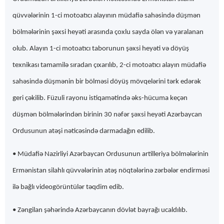
qüvvələrinin 1-ci motoatıcı alayının müdafiə sahəsində düşmən
bölmələrinin şəxsi heyəti arasında çoxlu sayda ölən və yaralanan
olub. Alayın 1-ci motoatıcı taborunun şəxsi heyəti və döyüş
texnikası tamamilə sıradan çıxarılıb, 2-ci motoatıcı alayın müdafiə
sahəsində düşmənin bir bölməsi döyüş mövqelərini tərk edərək
geri çəkilib. Füzuli rayonu istiqamətində əks-hücuma keçən
düşmən bölmələrindən birinin 30 nəfər şəxsi heyəti Azərbaycan
Ordusunun atəşi nəticəsində darmadağın edilib.
• Müdafiə Nazirliyi Azərbaycan Ordusunun artilleriya bölmələrinin
Ermənistan silahlı qüvvələrinin atəş nöqtələrinə zərbələr endirməsi
ilə bağlı videogörüntülər təqdim edib.
• Zəngilan şəhərində Azərbaycanın dövlət bayrağı ucaldılıb.