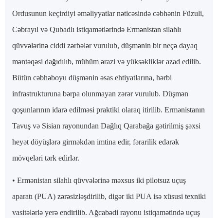
Ordusunun keçirdiyi əməliyyatlar nəticəsində cəbhənin Füzuli,
Cəbrayıl və Qubadlı istiqamətlərində Ermənistan silahlı
qüvvələrinə ciddi zərbələr vurulub, düşmənin bir neçə dayaq
məntəqəsi dağıdılıb, mühüm ərazi və yüksəkliklər azad edilib.
Bütün cəbhəboyu düşmənin əsas ehtiyatlarına, hərbi
infrastrukturuna bərpa olunmayan zərər vurulub. Düşmən
qoşunlarının idarə edilməsi praktiki olaraq itirilib. Ermənistanın
Tavuş və Sisian rayonundan Dağlıq Qarabağa gətirilmiş şəxsi
heyət döyüşlərə girməkdən imtina edir, fərarilik edərək
mövqeləri tərk edirlər.
• Ermənistan silahlı qüvvələrinə məxsus iki pilotsuz uçuş
aparatı (PUA) zərəsizləşdirilib, digər iki PUA isə xüsusi texniki
vasitələrlə yerə endirilib. Ağcabədi rayonu istiqamətində uçuş