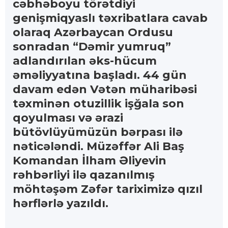
cəbhəboyu törətdiyi
genişmiqyaslı təxribatlara cavab
olaraq Azərbaycan Ordusu
sonradan “Dəmir yumruq”
adlandırılan əks-hücum
əməliyyatına başladı. 44 gün
davam edən Vətən müharibəsi
təxminən otuzillik işğala son
qoyulması və ərazi
bütövlüyümüzün bərpası ilə
nəticələndi. Müzəffər Ali Baş
Komandan İlham Əliyevin
rəhbərliyi ilə qazanılmış
möhtəşəm Zəfər tariximizə qızıl
hərflərlə yazıldı.