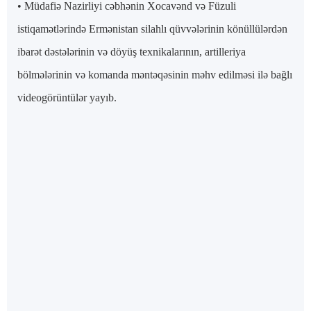
• Müdafiə Nazirliyi cəbhənin Xocavənd və Füzuli
istiqamətlərində Ermənistan silahlı qüvvələrinin könüllülərdən
ibarət dəstələrinin və döyüş texnikalarının, artilleriya
bölmələrinin və komanda məntəqəsinin məhv edilməsi ilə bağlı
videogörüntülər yayıb.