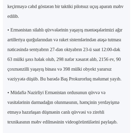
keçirməyə cəhd göstərən bir taktiki pilotsuz uçuş aparatı məhv
edilib.
• Ermənistan silahlı qüvvələrinin yaşayış məntəqələrimizi ağır
artilleriya qurğularından və raket sistemlərindən atəşə tutması
nəticəsində sentyabrın 27-dən oktyabrın 23-ü saat 12:00-dək
63 mülki şəxs həlak olub, 298 nəfər xəsarət alıb, 2156 ev, 90
çoxmənzilli yaşayış binası və 398 mülki obyekt yararsız
vəziyyətə düşüb. Bu barədə Baş Prokurorluq məlumat yayıb.
• Müdafiə Nazirliyi Ermənistan ordusunun qüvvə və
vasitələrinin darmadağın olunmasının, həmçinin yerdəyişmə
etməyə hazırlaşan düşmənin canlı qüvvəsi və zirehli
texnikasının məhv edilməsinin videogörüntülərini paylaşıb.