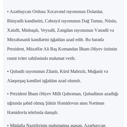
• Azərbaycan Ordusu Xocavənd rayonunun Dolanlar,
Bünyadlı kəndlərini, Cəbrayıl rayonunun Dağ Tumas, Nüsüs,
Xələfli, Minbaşılı, Veysəlli, Zəngilan rayonunun Vənədli və
Mirzəhəsənli kəndlərini işğaldan azad edib. Bu barədə
Prezident, Müzəffər Ali Baş Komandan İlham Əliyev özünün
rəsmi tviter səhifəsində məlumat verib.
• Qubadlı rayonunun Zilanlı, Kürd Mahrızlı, Muğanlı və
Alaqurşaq kəndləri işğaldan azad olunub.
• Prezident İlham Əliyev Milli Qəhrəman, Qubadlının azadlığı
uğrunda şəhid olmuş Şükür Həmidovun atası Nəriman
Həmidovla telefonla danışıb.
• Müdafiə Nazirliyinin məlumatına əsasən, Azərbaycan