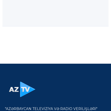
"AZƏRBAYCAN TELEVİZİYA VƏ RADİO VERİLİŞLƏRİ"