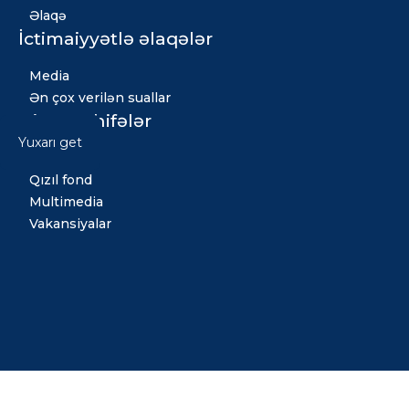
Əlaqə
İctimaiyyətlə əlaqələr
Media
Ən çox verilən suallar
Digər səhifələr
Yuxarı get
Xəbərlər
Qızıl fond
Multimedia
Vakansiyalar
Copyright © 2026 Bütün hüquqlar qorunur. Tərtib etdi: