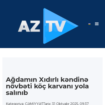
Ağdamın Xıdırlı kəndinə
növbəti köç karvanı yola
salınıb
Kateqoriya: CƏMİYYƏT
Tarix: 31 Oktyabr 2025, 09:37