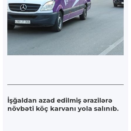
İşğaldan azad edilmiş ərazilərə
növbəti köç karvanı yola salınıb.