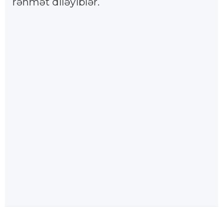
rəhmət diləyiblər.