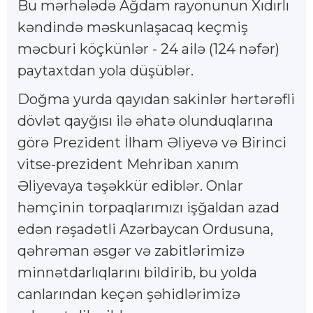
Bu mərhələdə Ağdam rayonunun Xıdırlı
kəndində məskunlaşacaq keçmiş
məcburi köçkünlər - 24 ailə (124 nəfər)
paytaxtdan yola düşüblər.
Doğma yurda qayıdan sakinlər hərtərəfli
dövlət qayğısı ilə əhatə olunduqlarına
görə Prezident İlham Əliyevə və Birinci
vitse-prezident Mehriban xanım
Əliyevaya təşəkkür ediblər. Onlar
həmçinin torpaqlarımızı işğaldan azad
edən rəşadətli Azərbaycan Ordusuna,
qəhrəman əsgər və zabitlərimizə
minnətdarlıqlarını bildirib, bu yolda
canlarından keçən şəhidlərimizə