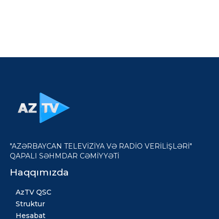
"AZƏRBAYCAN TELEVİZİYA VƏ RADİO VERİLİŞLƏRİ"
QAPALI SƏHMDAR CƏMİYYƏTİ
Haqqımızda
AzTV QSC
Struktur
Hesabat