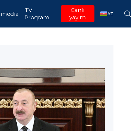
TV
Canlı
imedia
AZ
Proqram
yayım