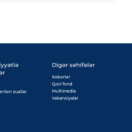
iyyətlə
Digər səhifələr
ər
Xəbərlər
Qızıl fond
Multimedia
rilən suallar
Vakansiyalar