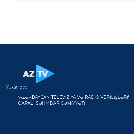
Yuxarı get
"AZƏRBAYCAN TELEVİZİYA VƏ RADİO VERİLİŞLƏRİ"
QAPALI SƏHMDAR CƏMİYYƏTİ