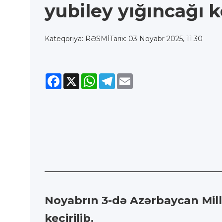
yubiley yığıncağı k
Kateqoriya: RƏSMİ
Tarix: 03 Noyabr 2025, 11:30
Facebook
X
WhatsApp
Telegram
Email
Noyabrın 3-də Azərbaycan Mill
keçirilib.