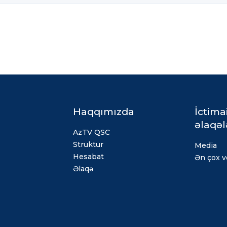
Haqqımızda
İctima
əlaqəl
AzTV QSC
Struktur
Media
Hesabat
Ən çox ve
Əlaqə