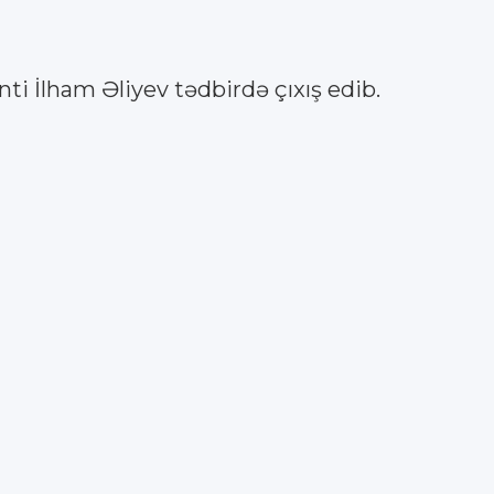
i İlham Əliyev tədbirdə çıxış edib.