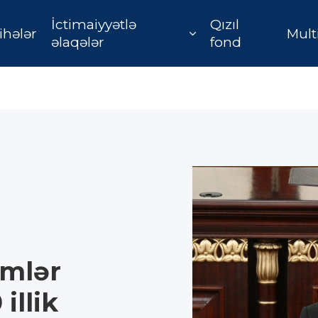
İctimaiyyətlə
Qızıl
ihələr
Mult
əlaqələr
fond
lmlər
illik