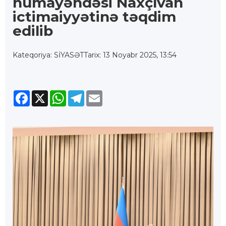
nümayəndəsi Naxçıvan
ictimaiyyətinə təqdim
edilib
Kateqoriya: SİYASƏT
Tarix: 13 Noyabr 2025, 13:54
Facebook
X
WhatsApp
Telegram
Email