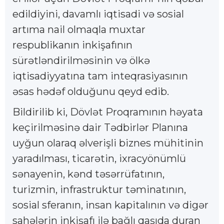
edildiyini, davamlı iqtisadi və sosial
artıma nail olmaqla muxtar
respublikanın inkişafının
sürətləndirilməsinin və ölkə
iqtisadiyyatına tam inteqrasiyasının
əsas hədəf olduğunu qeyd edib.
Bildirilib ki, Dövlət Proqramının həyata
keçirilməsinə dair Tədbirlər Planına
uyğun olaraq əlverişli biznes mühitinin
yaradılması, ticarətin, ixracyönümlü
sənayenin, kənd təsərrüfatının,
turizmin, infrastruktur təminatının,
sosial sferanın, insan kapitalının və digər
sahələrin inkişafı ilə bağlı qaşıda duran