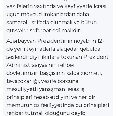
vəzifələrin vaxtında və keyfiyyətlə icrası
üçün mövcud imkanlardan daha
səmərəli istifadə olunmalı və bütün
qüvvələr səfərbər edilməlidir.
Azərbaycan Prezidentinin noyabrın 12-
də yeni təyinatlarla əlaqədar qəbulda
səsləndirdiyi fikirlərə toxunan Prezident
Administrasiyasının rəhbəri
dövlətimizin başçısının xalqa xidməti,
təvazökarlığı, vəzifə borcuna
məsuliyyətli yanaşmanı əsas iş
prinsipləri hesab etdiyini və hər bir
məmurun öz fəaliyyətində bu prinsipləri
rəhbər tutmalı olduğunu deyib.