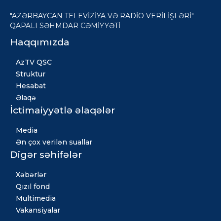
"AZƏRBAYCAN TELEVİZİYA VƏ RADİO VERİLİŞLƏRİ"
QAPALI SƏHMDAR CƏMİYYƏTİ
Haqqımızda
AzTV QSC
Struktur
Hesabat
Əlaqə
İctimaiyyətlə əlaqələr
Media
Ən çox verilən suallar
Digər səhifələr
Xəbərlər
Qızıl fond
Multimedia
Vakansiyalar