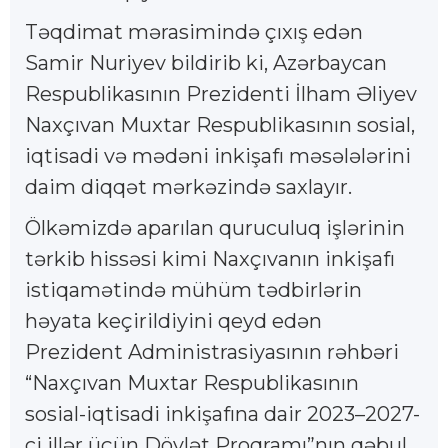
Təqdimat mərasimində çıxış edən
Samir Nuriyev bildirib ki, Azərbaycan
Respublikasının Prezidenti İlham Əliyev
Naxçıvan Muxtar Respublikasının sosial,
iqtisadi və mədəni inkişafı məsələlərini
daim diqqət mərkəzində saxlayır.
Ölkəmizdə aparılan quruculuq işlərinin
tərkib hissəsi kimi Naxçıvanın inkişafı
istiqamətində mühüm tədbirlərin
həyata keçirildiyini qeyd edən
Prezident Administrasiyasının rəhbəri
“Naxçıvan Muxtar Respublikasının
sosial-iqtisadi inkişafına dair 2023–2027-
ci illər üçün Dövlət Proqramı”nın qəbul