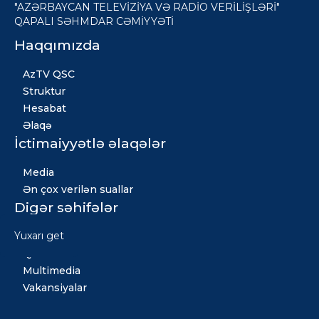
"AZƏRBAYCAN TELEVİZİYA VƏ RADİO VERİLİŞLƏRİ"
QAPALI SƏHMDAR CƏMİYYƏTİ
Haqqımızda
AzTV QSC
Struktur
Hesabat
Əlaqə
İctimaiyyətlə əlaqələr
Media
Ən çox verilən suallar
Digər səhifələr
Yuxarı get
Xəbərlər
Qızıl fond
Multimedia
Vakansiyalar