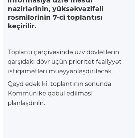
informasiya üzrə məsul
nazirlərinin, yüksəkvəzifəli
rəsmilərinin 7-ci toplantısı
keçirilir.
Toplantı çərçivəsində üzv dövlətlərin
qarşıdakı dövr üçün prioritet fəaliyyət
istiqamətləri müəyyənləşdiriləcək.
Qeyd edək ki, toplantının sonunda
Kommünike qəbul edilməsi
planlaşdırılır.