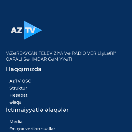
"AZƏRBAYCAN TELEVİZİYA VƏ RADİO VERİLİŞLƏRİ"
QAPALI SƏHMDAR CƏMİYYƏTİ
Haqqımızda
AzTV QSC
Struktur
Hesabat
Əlaqə
İctimaiyyətlə əlaqələr
Media
Ən çox verilən suallar