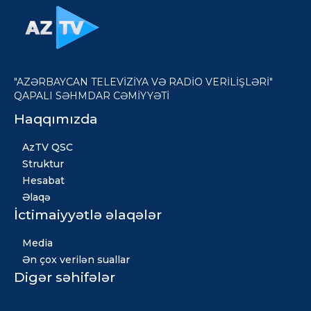
"AZƏRBAYCAN TELEVİZİYA VƏ RADİO VERİLİŞLƏRİ"
QAPALI SƏHMDAR CƏMİYYƏTİ
Haqqımızda
AzTV QSC
Struktur
Hesabat
Əlaqə
İctimaiyyətlə əlaqələr
Media
Ən çox verilən suallar
Digər səhifələr
Xəbərlər