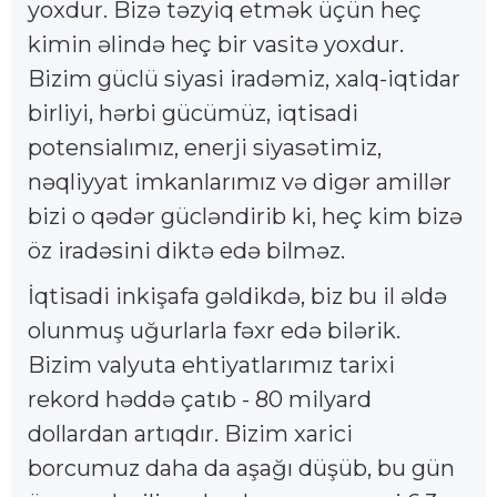
yoxdur. Bizə təzyiq etmək üçün heç
kimin əlində heç bir vasitə yoxdur.
Bizim güclü siyasi iradəmiz, xalq-iqtidar
birliyi, hərbi gücümüz, iqtisadi
potensialımız, enerji siyasətimiz,
nəqliyyat imkanlarımız və digər amillər
bizi o qədər gücləndirib ki, heç kim bizə
öz iradəsini diktə edə bilməz.
İqtisadi inkişafa gəldikdə, biz bu il əldə
olunmuş uğurlarla fəxr edə bilərik.
Bizim valyuta ehtiyatlarımız tarixi
rekord həddə çatıb - 80 milyard
dollardan artıqdır. Bizim xarici
borcumuz daha da aşağı düşüb, bu gün