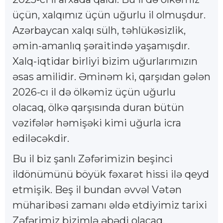
üçün, xalqımız üçün uğurlu il olmuşdur.
Azərbaycan xalqı sülh, təhlükəsizlik,
əmin-amanlıq şəraitində yaşamışdır.
Xalq-iqtidar birliyi bizim uğurlarımızın
əsas amilidir. Əminəm ki, qarşıdan gələn
2026-cı il də ölkəmiz üçün uğurlu
olacaq, ölkə qarşısında duran bütün
vəzifələr həmişəki kimi uğurla icra
ediləcəkdir.
Bu il biz şanlı Zəfərimizin beşinci
ildönümünü böyük fəxarət hissi ilə qeyd
etmişik. Beş il bundan əvvəl Vətən
müharibəsi zamanı əldə etdiyimiz tarixi
Zəfərimiz bizimlə əbədi olacaq.