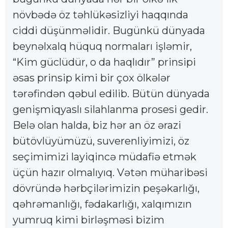
növbədə öz təhlükəsizliyi haqqında
ciddi düşünməlidir. Bugünkü dünyada
beynəlxalq hüquq normaları işləmir,
“Kim güclüdür, o da haqlıdır” prinsipi
əsas prinsip kimi bir çox ölkələr
tərəfindən qəbul edilib. Bütün dünyada
genişmiqyaslı silahlanma prosesi gedir.
Belə olan halda, biz hər an öz ərazi
bütövlüyümüzü, suverenliyimizi, öz
seçimimizi layiqincə müdafiə etmək
üçün hazır olmalıyıq. Vətən müharibəsi
dövründə hərbçilərimizin peşəkarlığı,
qəhrəmanlığı, fədakarlığı, xalqımızın
yumruq kimi birləşməsi bizim