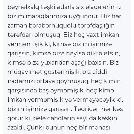
beynəlxalq təşkilatlarla sıx əlaqələrimiz
bizim maraqlarımıza uyğundur. Biz hər
zaman bərabərhüquqlu tərəfdaşlığın
tərəfdarı olmuşuq. Biz heç vaxt imkan
verməmişik ki, kimsə bizim işimizə
qarışsın, kimsə bizə nəyisə diktə etsin,
kimsə bizə yuxarıdan aşağı baxsın. Biz
müqavimət göstərmişik, biz ciddi
iradəmizi ortaya qoymuşuq, heç kimin
qarşısında baş əyməmişik, heç kimə
imkan verməmişik və verməyəcəyik ki,
bizim işimizə qarışsın. Tədricən hər kəs
görür ki, belə cəhdlərin sayı da kəskin
azaldı. Çünki bunun heç bir mənası