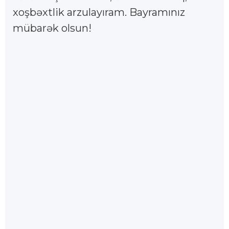
xoşbəxtlik arzulayıram. Bayramınız
mübarək olsun!