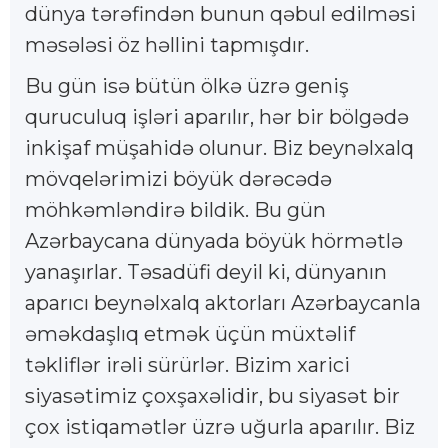
dünya tərəfindən bunun qəbul edilməsi
məsələsi öz həllini tapmışdır.
Bu gün isə bütün ölkə üzrə geniş
quruculuq işləri aparılır, hər bir bölgədə
inkişaf müşahidə olunur. Biz beynəlxalq
mövqelərimizi böyük dərəcədə
möhkəmləndirə bildik. Bu gün
Azərbaycana dünyada böyük hörmətlə
yanaşırlar. Təsadüfi deyil ki, dünyanın
aparıcı beynəlxalq aktorları Azərbaycanla
əməkdaşlıq etmək üçün müxtəlif
təkliflər irəli sürürlər. Bizim xarici
siyasətimiz çoxşaxəlidir, bu siyasət bir
çox istiqamətlər üzrə uğurla aparılır. Biz