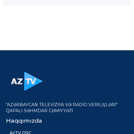
"AZƏRBAYCAN TELEVİZİYA VƏ RADİO VERİLİŞLƏRİ"
QAPALI SƏHMDAR CƏMİYYƏTİ
Haqqımızda
AzTV QSC