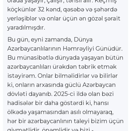
orada yaşayır, çalışır, təhsil alır. Keçmiş
köçkünlər 32 kənd, qəsəbə və şəhərdə
yerləşiblər və onlar üçün ən gözəl şərait
yaradılmışdır.
Bu gün, eyni zamanda, Dünya
Azərbaycanlılarının Həmrəyliyi Günüdür.
Bu münasibətlə dünyada yaşayan bütün
azərbaycanlıları ürəkdən təbrik etmək
istəyirəm. Onlar bilməlidirlər və bilirlər
ki, onların arxasında güclü Azərbaycan
dövləti dayanıb. 2025-ci ildə olan bəzi
hadisələr bir daha göstərdi ki, hansı
ölkədə yaşamasından asılı olmayaraq,
hər bir azərbaycanlının taleyi bizim üçün
qiymətlidir, önəmlidir və bizi -