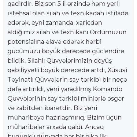
qadirdir. Biz son 5 il ərzində həm yerli
istehsal olan silah və texnikadan istifadə
edərək, eyni zamanda, xaricdən
aldığımız silah və texnikanı Ordumuzun
potensialına əlavə edərək hərbi
gücümüzü böyük dərəcədə gücləndirə
bildik. Silahlı Qüvvələrimizin döyüş
qabiliyyəti böyük dərəcədə artdı, Xüsusi
Təyinatlı Qüvvələrin say tərkibi bir neçə
dəfə artırıldı, yeni yaradılmış Komando
Qüvvələrinin say tərkibi minlərlə əsgər
və zabitdən ibarətdir. Biz yeni
müharibəyə hazırlaşmırıq. Bizim üçün
müharibələr arxada qaldı. Ancaq
bugünkü dünyada hər bir ölkə ilk