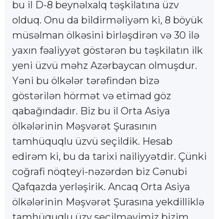
bu il D-8 beynəlxalq təşkilatına üzv
olduq. Onu da bildirməliyəm ki, 8 böyük
müsəlman ölkəsini birləşdirən və 30 ilə
yaxın fəaliyyət göstərən bu təşkilatın ilk
yeni üzvü məhz Azərbaycan olmuşdur.
Yəni bu ölkələr tərəfindən bizə
göstərilən hörmət və etimad göz
qabağındadır. Biz bu il Orta Asiya
ölkələrinin Məşvərət Şurasının
tamhüquqlu üzvü seçildik. Hesab
edirəm ki, bu da tarixi nailiyyətdir. Çünki
coğrafi nöqteyi-nəzərdən biz Cənubi
Qafqazda yerləşirik. Ancaq Orta Asiya
ölkələrinin Məşvərət Şurasına yekdilliklə
tamhüquqlu üzv seçilməyimiz bizim