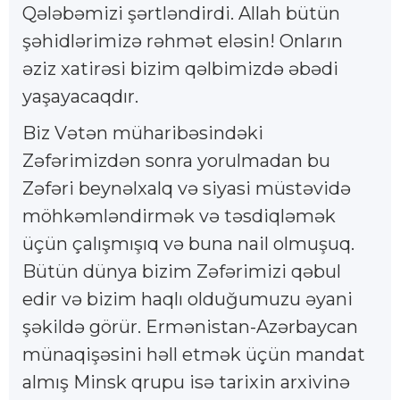
Qələbəmizi şərtləndirdi. Allah bütün
şəhidlərimizə rəhmət eləsin! Onların
əziz xatirəsi bizim qəlbimizdə əbədi
yaşayacaqdır.
Biz Vətən müharibəsindəki
Zəfərimizdən sonra yorulmadan bu
Zəfəri beynəlxalq və siyasi müstəvidə
möhkəmləndirmək və təsdiqləmək
üçün çalışmışıq və buna nail olmuşuq.
Bütün dünya bizim Zəfərimizi qəbul
edir və bizim haqlı olduğumuzu əyani
şəkildə görür. Ermənistan-Azərbaycan
münaqişəsini həll etmək üçün mandat
almış Minsk qrupu isə tarixin arxivinə