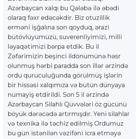
Azərbaycan xalqı bu Qələbə ilə əbədi
olaraq fəxr edəcəkdir. Biz otuzillik
erməni işğalına son qoyduq, ərazi
bütövlüyümüzü, suverenliyimizi, milli
ləyaqətimizi bərpa etdik. Bu il
Zəfərimizin beşinci ildönümünə həsr
olunmuş hərbi paradda son illər ərzində
ordu quruculuğunda görülmüş işlərin
bir hissəsi xalqımıza və bütün dünyaya
nümayiş etdirildi. Son 5 il ərzində
Azərbaycan Silahlı Qüvvələri öz gücünü
böyük dərəcədə artırmışdır. Yeni silahlar
və texnika ilə təchiz edilmiş Ordumuz
bu gün istənilən vəzifəni icra etməyə