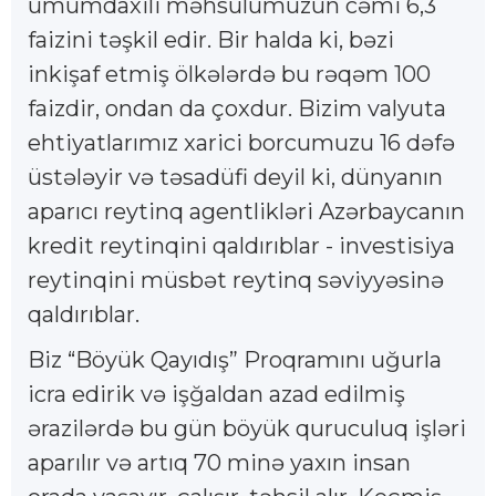
ümumdaxili məhsulumuzun cəmi 6,3
faizini təşkil edir. Bir halda ki, bəzi
inkişaf etmiş ölkələrdə bu rəqəm 100
faizdir, ondan da çoxdur. Bizim valyuta
ehtiyatlarımız xarici borcumuzu 16 dəfə
üstələyir və təsadüfi deyil ki, dünyanın
aparıcı reytinq agentlikləri Azərbaycanın
kredit reytinqini qaldırıblar - investisiya
reytinqini müsbət reytinq səviyyəsinə
qaldırıblar.
Biz “Böyük Qayıdış” Proqramını uğurla
icra edirik və işğaldan azad edilmiş
ərazilərdə bu gün böyük quruculuq işləri
aparılır və artıq 70 minə yaxın insan