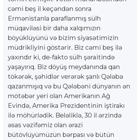
cəmi beş il keçəndən sonra
Ermənistanla paraflanmış sülh
müqaviləsi bir daha xalqımızın
böyüklüyünü və bizim siyasətimizin
müdrikliyini göstərir. Biz cəmi beş ilə
yaxındır ki, de-fakto sülh şəraitində
yaşayırıq. Biz döyüş meydanında qan
tökərək, şəhidlər verərək şanlı Qələbə
qazanmışıq və bu Qələbəni dünyanın ən
mötəbər yeri olan Amerikanın Ağ
Evində, Amerika Prezidentinin iştirakı
ilə möhürlədik. Beləliklə, 30 il ərzində
əsas vəzifəmiz olan ərazi
bütövlüyümüzün bərpası və bütün