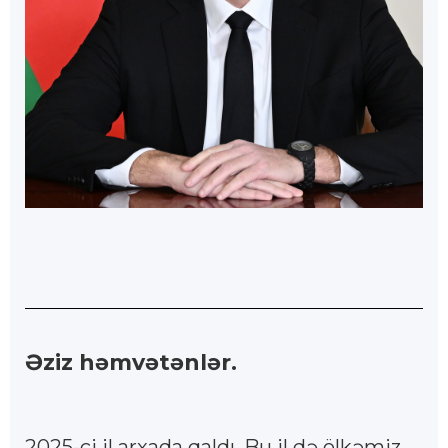
Əziz həmvətənlər.
2025-ci il arxada qaldı. Bu il də ölkəmiz