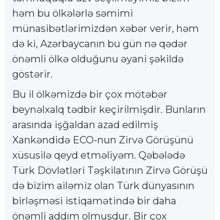
həm bu ölkələrlə səmimi
münasibətlərimizdən xəbər verir, həm
də ki, Azərbaycanın bu gün nə qədər
önəmli ölkə olduğunu əyani şəkildə
göstərir.
Bu il ölkəmizdə bir çox mötəbər
beynəlxalq tədbir keçirilmişdir. Bunların
arasında işğaldan azad edilmiş
Xankəndidə ECO-nun Zirvə Görüşünü
xüsusilə qeyd etməliyəm. Qəbələdə
Türk Dövlətləri Təşkilatının Zirvə Görüşü
də bizim ailəmiz olan Türk dünyasının
birləşməsi istiqamətində bir daha
önəmli addım olmuşdur. Bir çox