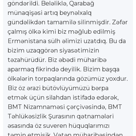
göndərildi. Beləliklə, Qarabağ
münaqişəsi artıq beynəlxalq
gündəlikdən tamamilə silinmişdir. Zəfər
çalmış ölkə kimi biz məğlub edilmiş
Ermənistana sülh əlimizi uzatdıq. Bu da
bizim uzaqgörən siyasətimizin
təzahürüdür. Biz əbədi müharibə
aparmaq fikrində deyilik. Bizim başqa
ölkələrin torpaqlarında gözümüz yoxdur.
Biz öz ərazi bütövlüyümüzü bərpa
etmək üçün silahdan istifadə edərək,
BMT Nizamnaməsi çərçivəsində, BMT
Təhlükəsizlik Şurasının qətnamələri
əsasında öz suveren hüquqlarımızı
təmin etmişik. Vətən müharibəsindən