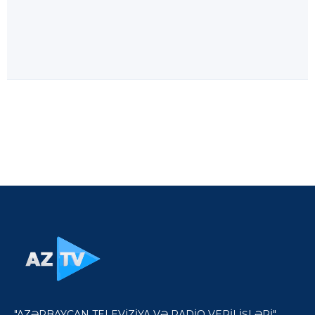
"AZƏRBAYCAN TELEVİZİYA VƏ RADİO VERİLİŞLƏRİ"