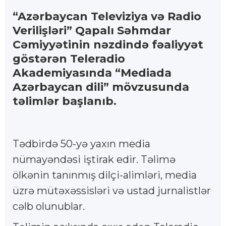
“Azərbaycan Televiziya və Radio
Verilişləri” Qapalı Səhmdar
Cəmiyyətinin nəzdində fəaliyyət
göstərən Teleradio
Akademiyasında “Mediada
Azərbaycan dili” mövzusunda
təlimlər başlanıb.
Tədbirdə 50-yə yaxın media
nümayəndəsi iştirak edir. Təlimə
ölkənin tanınmış dilçi-alimləri, media
üzrə mütəxəssisləri və ustad jurnalistlər
cəlb olunublar.