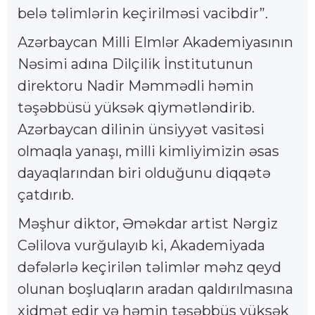
belə təlimlərin keçirilməsi vacibdir”.
Azərbaycan Milli Elmlər Akademiyasının
Nəsimi adına Dilçilik İnstitutunun
direktoru Nadir Məmmədli həmin
təşəbbüsü yüksək qiymətləndirib.
Azərbaycan dilinin ünsiyyət vasitəsi
olmaqla yanaşı, milli kimliyimizin əsas
dayaqlarından biri olduğunu diqqətə
çatdırıb.
Məşhur diktor, Əməkdar artist Nərgiz
Cəlilova vurğulayıb ki, Akademiyada
dəfələrlə keçirilən təlimlər məhz qeyd
olunan boşluqların aradan qaldırılmasına
xidmət edir və həmin təşəbbüs yüksək