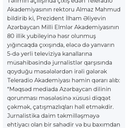
Təlimin açılışında çıxış edən Teleradio
Akademiyasının rektoru Almaz Mahmud
bildirib ki, Prezident İlham Əliyevin
Azərbaycan Milli Elmlər Akademiyasının
80 illik yubileyinə həsr olunmuş
yığıncaqda çıxışında, eləcə də yanvarın
5-də yerli televiziya kanallarına
müsahibəsində jurnalistlər qarşısında
qoyduğu məsələlərdən irəli gələrək
Teleradio Akademiyası həmin qərarı alıb:
“Məqsəd mediada Azərbaycan dilinin
qorunması məsələsinə xüsusi diqqət
çəkmək, çatışmazlıqları həll etməkdir.
Jurnalistika daim təkmilləşməyə
ehtiyacı olan bir sahədir və bu baxımdan