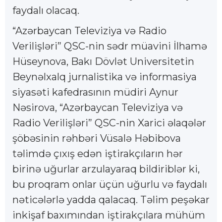
faydalı olacaq.
“Azərbaycan Televiziya və Radio
Verilişləri” QSC-nin sədr müavini İlhamə
Hüseynova, Bakı Dövlət Universitetin
Beynəlxalq jurnalistika və informasiya
siyasəti kafedrasının müdiri Aynur
Nəsirova, “Azərbaycan Televiziya və
Radio Verilişləri” QSC-nin Xarici əlaqələr
şöbəsinin rəhbəri Vüsalə Həbibova
təlimdə çıxış edən iştirakçıların hər
birinə uğurlar arzulayaraq bildiriblər ki,
bu proqram onlar üçün uğurlu və faydalı
nəticələrlə yadda qalacaq. Təlim peşəkar
inkişaf baxımından iştirakçılara mühüm