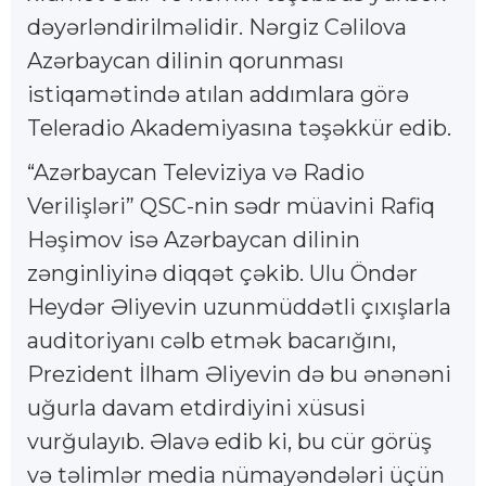
dəyərləndirilməlidir. Nərgiz Cəlilova
Azərbaycan dilinin qorunması
istiqamətində atılan addımlara görə
Teleradio Akademiyasına təşəkkür edib.
“Azərbaycan Televiziya və Radio
Verilişləri” QSC-nin sədr müavini Rafiq
Həşimov isə Azərbaycan dilinin
zənginliyinə diqqət çəkib. Ulu Öndər
Heydər Əliyevin uzunmüddətli çıxışlarla
auditoriyanı cəlb etmək bacarığını,
Prezident İlham Əliyevin də bu ənənəni
uğurla davam etdirdiyini xüsusi
vurğulayıb. Əlavə edib ki, bu cür görüş
və təlimlər media nümayəndələri üçün