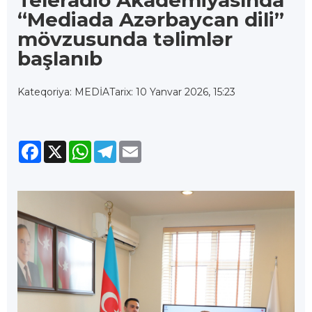
Teleradio Akademiyasında
“Mediada Azərbaycan dili”
mövzusunda təlimlər
başlanıb
Kateqoriya: MEDİA
Tarix: 10 Yanvar 2026, 15:23
Facebook
X
WhatsApp
Telegram
Email