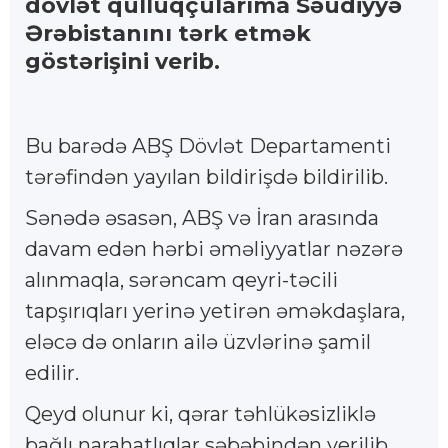
dövlət qulluqçularıma Səudiyyə
Ərəbistanını tərk etmək
göstərişini verib.
Bu barədə ABŞ Dövlət Departamenti
tərəfindən yayılan bildirişdə bildirilib.
Sənədə əsasən, ABŞ və İran arasında
davam edən hərbi əməliyyatlar nəzərə
alınmaqla, sərəncam qeyri-təcili
tapşırıqları yerinə yetirən əməkdaşlara,
eləcə də onların ailə üzvlərinə şamil
edilir.
Qeyd olunur ki, qərar təhlükəsizliklə
bağlı narahatlıqlar səbəbindən verilib.