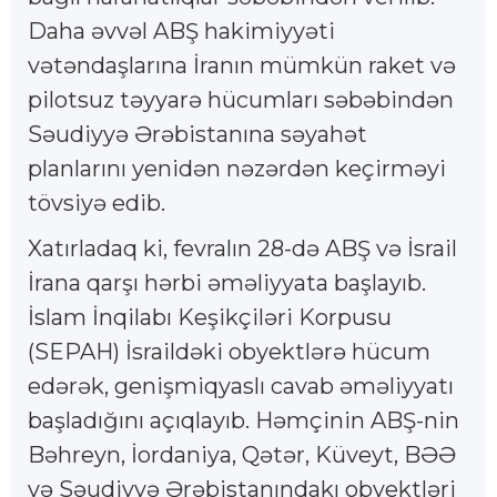
Daha əvvəl ABŞ hakimiyyəti
vətəndaşlarına İranın mümkün raket və
pilotsuz təyyarə hücumları səbəbindən
Səudiyyə Ərəbistanına səyahət
planlarını yenidən nəzərdən keçirməyi
tövsiyə edib.
Xatırladaq ki, fevralın 28-də ABŞ və İsrail
İrana qarşı hərbi əməliyyata başlayıb.
İslam İnqilabı Keşikçiləri Korpusu
(SEPAH) İsraildəki obyektlərə hücum
edərək, genişmiqyaslı cavab əməliyyatı
başladığını açıqlayıb. Həmçinin ABŞ-nin
Bəhreyn, İordaniya, Qətər, Küveyt, BƏƏ
və Səudiyyə Ərəbistanındakı obyektləri