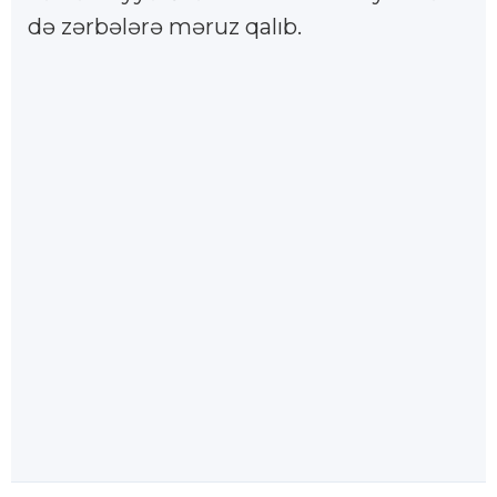
də zərbələrə məruz qalıb.