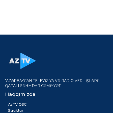
"AZƏRBAYCAN TELEVİZİYA VƏ RADİO VERİLİŞLƏRİ"
QAPALI SƏHMDAR CƏMİYYƏTİ
Haqqımızda
AzTV QSC
Struktur