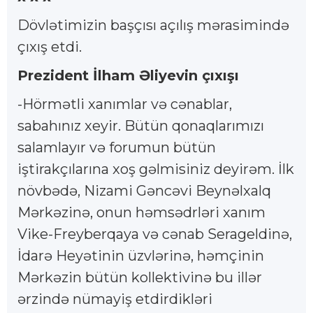
Dövlətimizin başçısı açılış mərasimində
çıxış etdi.
Prezident İlham Əliyevin çıxışı
-Hörmətli xanımlar və cənablar,
sabahınız xeyir. Bütün qonaqlarımızı
salamlayır və forumun bütün
iştirakçılarına xoş gəlmisiniz deyirəm. İlk
növbədə, Nizami Gəncəvi Beynəlxalq
Mərkəzinə, onun həmsədrləri xanım
Vike-Freyberqaya və cənab Serageldinə,
İdarə Heyətinin üzvlərinə, həmçinin
Mərkəzin bütün kollektivinə bu illər
ərzində nümayiş etdirdikləri