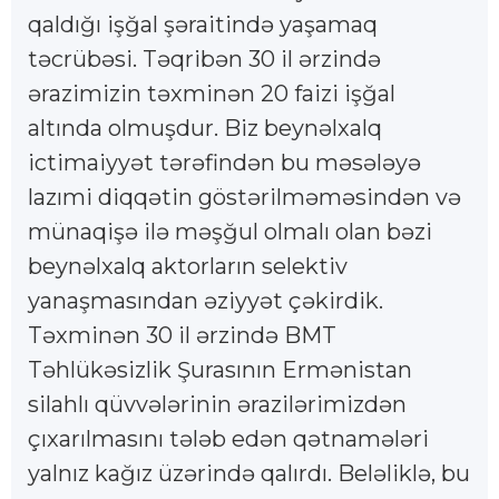
qaldığı işğal şəraitində yaşamaq
təcrübəsi. Təqribən 30 il ərzində
ərazimizin təxminən 20 faizi işğal
altında olmuşdur. Biz beynəlxalq
ictimaiyyət tərəfindən bu məsələyə
lazımi diqqətin göstərilməməsindən və
münaqişə ilə məşğul olmalı olan bəzi
beynəlxalq aktorların selektiv
yanaşmasından əziyyət çəkirdik.
Təxminən 30 il ərzində BMT
Təhlükəsizlik Şurasının Ermənistan
silahlı qüvvələrinin ərazilərimizdən
çıxarılmasını tələb edən qətnamələri
yalnız kağız üzərində qalırdı. Beləliklə, bu