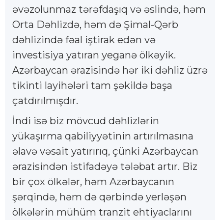
əvəzolunmaz tərəfdaşıq və əslində, həm
Orta Dəhlizdə, həm də Şimal-Qərb
dəhlizində fəal iştirak edən və
investisiya yatıran yeganə ölkəyik.
Azərbaycan ərazisində hər iki dəhliz üzrə
tikinti layihələri tam şəkildə başa
çatdırılmışdır.
İndi isə biz mövcud dəhlizlərin
yükaşırma qabiliyyətinin artırılmasına
əlavə vəsait yatırırıq, çünki Azərbaycan
ərazisindən istifadəyə tələbat artır. Biz
bir çox ölkələr, həm Azərbaycanın
şərqində, həm də qərbində yerləşən
ölkələrin mühüm tranzit ehtiyaclarını