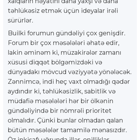
xalqların həyatını daha yaxşı və daha
təhlükəsiz etmək üçün ideyalar irəli
sürürlər.
Builki forumun gündəliyi çox genişdir.
Forum bir çox məsələləri əhatə edir,
lakin əminəm ki, müzakirələr zamanı
xüsusi diqqət bölgəmizdəki və
dünyadakı mövcud vəziyyətə yönələcək.
Zənnimcə, indi heç vaxt olmadığı qədər
aydındır ki, təhlükəsizlik, sabitlik və
müdafiə məsələləri hər bir ölkənin
gündəliyində bir nömrəli prioritet
olmalıdır. Çünki bunlar olmadan qalan
bütün məsələlər tamamilə mənasızdır.
Öz inkişafı uğrunda illər, onilliklər