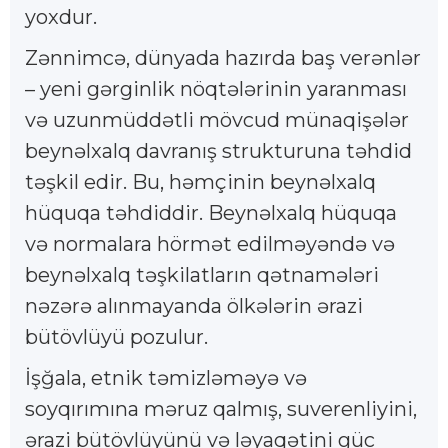
yoxdur.
Zənnimcə, dünyada hazırda baş verənlər
– yeni gərginlik nöqtələrinin yaranması
və uzunmüddətli mövcud münaqişələr
beynəlxalq davranış strukturuna təhdid
təşkil edir. Bu, həmçinin beynəlxalq
hüquqa təhdiddir. Beynəlxalq hüquqa
və normalara hörmət edilməyəndə və
beynəlxalq təşkilatların qətnamələri
nəzərə alınmayanda ölkələrin ərazi
bütövlüyü pozulur.
İşğala, etnik təmizləməyə və
soyqırımına məruz qalmış, suverenliyini,
ərazi bütövlüyünü və ləyaqətini güc