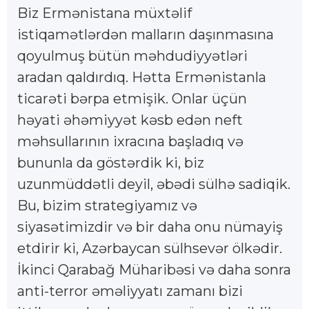
Biz Ermənistana müxtəlif
istiqamətlərdən malların daşınmasına
qoyulmuş bütün məhdudiyyətləri
aradan qaldırdıq. Hətta Ermənistanla
ticarəti bərpa etmişik. Onlar üçün
həyati əhəmiyyət kəsb edən neft
məhsullarının ixracına başladıq və
bununla da göstərdik ki, biz
uzunmüddətli deyil, əbədi sülhə sadiqik.
Bu, bizim strategiyamız və
siyasətimizdir və bir daha onu nümayiş
etdirir ki, Azərbaycan sülhsevər ölkədir.
İkinci Qarabağ Müharibəsi və daha sonra
anti-terror əməliyyatı zamanı bizi