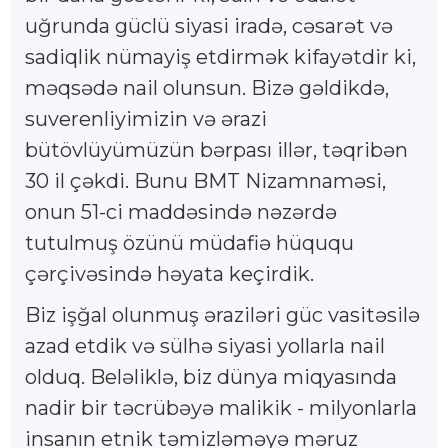
uğrunda güclü siyasi iradə, cəsarət və
sadiqlik nümayiş etdirmək kifayətdir ki,
məqsədə nail olunsun. Bizə gəldikdə,
suverenliyimizin və ərazi
bütövlüyümüzün bərpası illər, təqribən
30 il çəkdi. Bunu BMT Nizamnaməsi,
onun 51-ci maddəsində nəzərdə
tutulmuş özünü müdafiə hüququ
çərçivəsində həyata keçirdik.
Biz işğal olunmuş əraziləri güc vasitəsilə
azad etdik və sülhə siyasi yollarla nail
olduq. Beləliklə, biz dünya miqyasında
nadir bir təcrübəyə malikik - milyonlarla
insanın etnik təmizləməyə məruz