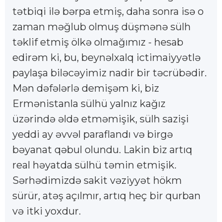
tətbiqi ilə bərpa etmiş, daha sonra isə o
zaman məğlub olmuş düşmənə sülh
təklif etmiş ölkə olmağımız - hesab
edirəm ki, bu, beynəlxalq ictimaiyyətlə
paylaşa biləcəyimiz nadir bir təcrübədir.
Mən dəfələrlə demişəm ki, biz
Ermənistanla sülhü yalnız kağız
üzərində əldə etməmişik, sülh sazişi
yeddi ay əvvəl paraflandı və birgə
bəyanat qəbul olundu. Lakin biz artıq
real həyatda sülhü təmin etmişik.
Sərhədimizdə sakit vəziyyət hökm
sürür, atəş açılmır, artıq heç bir qurban
və itki yoxdur.