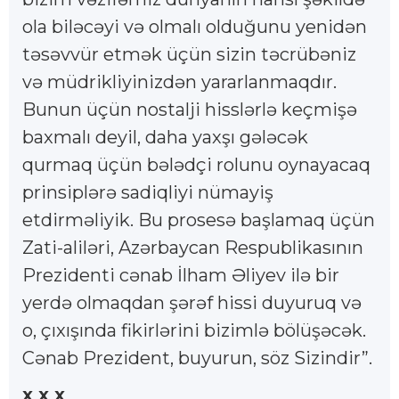
ola biləcəyi və olmalı olduğunu yenidən
təsəvvür etmək üçün sizin təcrübəniz
və müdrikliyinizdən yararlanmaqdır.
Bunun üçün nostalji hisslərlə keçmişə
baxmalı deyil, daha yaxşı gələcək
qurmaq üçün bələdçi rolunu oynayacaq
prinsiplərə sadiqliyi nümayiş
etdirməliyik. Bu prosesə başlamaq üçün
Zati-aliləri, Azərbaycan Respublikasının
Prezidenti cənab İlham Əliyev ilə bir
yerdə olmaqdan şərəf hissi duyuruq və
o, çıxışında fikirlərini bizimlə bölüşəcək.
Cənab Prezident, buyurun, söz Sizindir”.
x x x