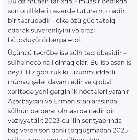
Bu da müasir tarixdə, - müasir dedikdə
son onillikləri nəzərdə tuturam, - nadir
bir təcrübədir - ölkə özü güc tətbiq
edərək suverenliyini və ərazi
bütövlüyünü bərpa etdi.
Üçüncü təcrübə isə sülh təcrübəsidir –
sülhə necə nail olmaq olar. Bu isə asan iş
deyil. Biz görürük ki, uzunmüddətli
münaqişələr davam edir və qlobal
xəritədə yeni gərginlik nöqtələri yaranır.
Azərbaycan və Ermənistan arasında
sülhün bərqərar olması da nadir bir
vəziyyətdir: 2023-cü ilin sentyabrında
baş verən son qanlı toqquşmadan 2025-