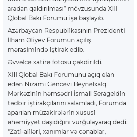
aradan qaldırılması” mövzusunda XIII
Qlobal Bakı Forumu işə başlayıb.
Azərbaycan Respublikasının Prezidenti
İlham Əliyev Forumun açılış
mərasimində iştirak edib.
Əvvəlcə xatirə fotosu çəkdirildi.
XIII Qlobal Bakı Forumunu açıq elan
edən Nizami Gəncəvi Beynəlxalq
Mərkəzinin həmsədri İsmail Serageldin
tədbir iştirakçılarını salamladı, Forumda
aparılan müzakirələrin xüsusi
əhəmiyyət daşıdığını vurğulayaraq dedi:
“Zati-aliləri, xanımlar və cənablar,