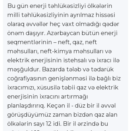
Bu gün enerji təhlükəsizliyi ölkələrin
milli təhlükəsizliyinin ayrılmaz hissəsi
olaraq əvvəllər heç vaxt olmadığı qədər
önəm daşıyır. Azərbaycan bütün enerji
seqmentlərinin – neft, qaz, neft
məhsulları, neft-kimya məhsulları və
elektrik enerjisinin istehsalı və ixracı ilə
məşğuldur. Bazarda tələb və tədarük
coğrafiyasının genişlənməsi ilə bağlı biz
ixracımızı, xüsusilə təbii qaz və elektrik
enerjisinin ixracını artırmağı
planlaşdırırıq. Keçən il - düz bir il əvvəl
görüşdüyümüz zaman bizdən qaz alan
ölkələrin sayı 12 idi. Bir il ərzində bu