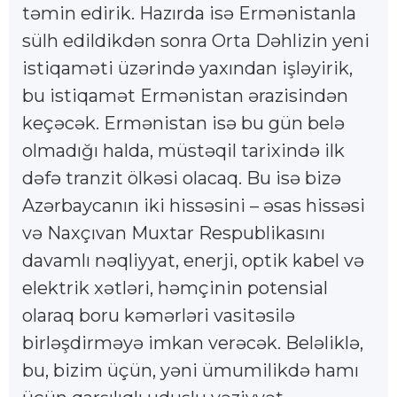
təmin edirik. Hazırda isə Ermənistanla
sülh edildikdən sonra Orta Dəhlizin yeni
istiqaməti üzərində yaxından işləyirik,
bu istiqamət Ermənistan ərazisindən
keçəcək. Ermənistan isə bu gün belə
olmadığı halda, müstəqil tarixində ilk
dəfə tranzit ölkəsi olacaq. Bu isə bizə
Azərbaycanın iki hissəsini – əsas hissəsi
və Naxçıvan Muxtar Respublikasını
davamlı nəqliyyat, enerji, optik kabel və
elektrik xətləri, həmçinin potensial
olaraq boru kəmərləri vasitəsilə
birləşdirməyə imkan verəcək. Beləliklə,
bu, bizim üçün, yəni ümumilikdə hamı