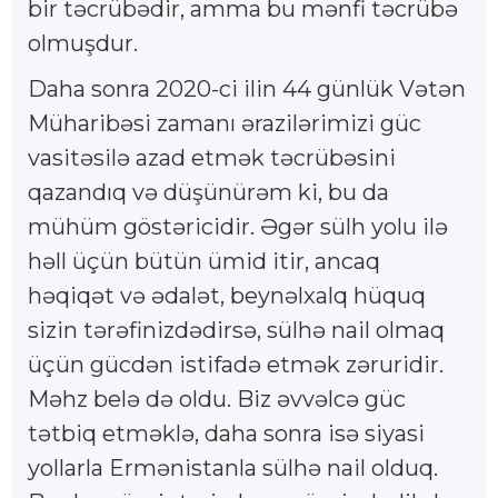
bir təcrübədir, amma bu mənfi təcrübə
olmuşdur.
Daha sonra 2020-ci ilin 44 günlük Vətən
Müharibəsi zamanı ərazilərimizi güc
vasitəsilə azad etmək təcrübəsini
qazandıq və düşünürəm ki, bu da
mühüm göstəricidir. Əgər sülh yolu ilə
həll üçün bütün ümid itir, ancaq
həqiqət və ədalət, beynəlxalq hüquq
sizin tərəfinizdədirsə, sülhə nail olmaq
üçün gücdən istifadə etmək zəruridir.
Məhz belə də oldu. Biz əvvəlcə güc
tətbiq etməklə, daha sonra isə siyasi
yollarla Ermənistanla sülhə nail olduq.