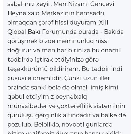
sabahınız xeyir. Mən Nizami Gəncəvi
Beynəlxalq Mərkəzinin həmsədri
olmaqdan şərəf hissi duyuram. XIII
Qlobal Bakı Forumunda burada - Bakıda
görüşmək bizdə məmnunluq hissi
doğurur və mən hər birinizə bu önəmli
tədbirdə iştirak etdiyinizə görə
təşəkkürümü bildirirəm. Bu tədbir indi
xüsusilə önəmlidir. Çünki uzun illər
ərzində sanki belə də olmalı imiş kimi
qəbul etdiyimiz beynəlxalq
münasibətlər və çoxtərəflilik sisteminin
quruluşu gərginlik altındadır və bəlkə də
pozulub. Beləliklə, növbəti günlərdə
bizim vəzifəmiz dünyanın hansı şəkildə