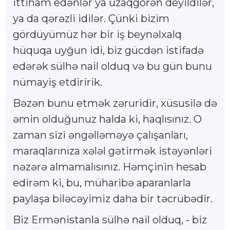
ittiham edənlər ya uzaqgörən deyildilər,
ya da qərəzli idilər. Çünki bizim
gördüyümüz hər bir iş beynəlxalq
hüquqa uyğun idi, biz gücdən istifadə
edərək sülhə nail olduq və bu gün bunu
nümayiş etdiririk.
Bəzən bunu etmək zəruridir, xüsusilə də
əmin olduğunuz halda ki, haqlısınız. O
zaman sizi əngəlləməyə çalışanları,
maraqlarınıza xələl gətirmək istəyənləri
nəzərə almamalısınız. Həmçinin hesab
edirəm ki, bu, müharibə aparanlarla
paylaşa biləcəyimiz daha bir təcrübədir.
Biz Ermənistanla sülhə nail olduq, - biz