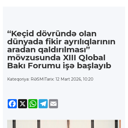
“Keçid dövründə olan
dünyada fikir ayrılıqlarının
aradan qaldırılması”
mövzusunda XIII Qlobal
Bakı Forumu işə başlayıb
Kateqoriya: RƏSMİ
Tarix: 12 Mart 2026, 10:20
Facebook
X
WhatsApp
Telegram
Email