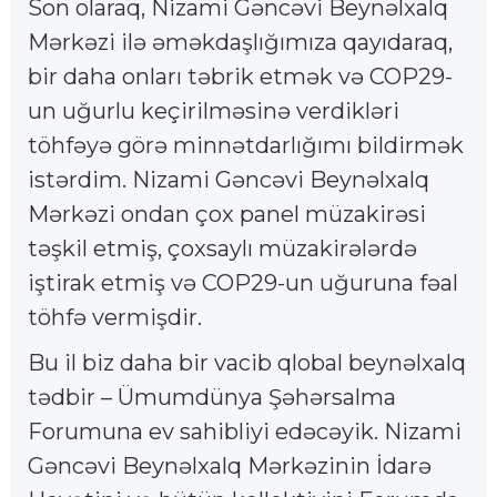
Son olaraq, Nizami Gəncəvi Beynəlxalq
Mərkəzi ilə əməkdaşlığımıza qayıdaraq,
bir daha onları təbrik etmək və COP29-
un uğurlu keçirilməsinə verdikləri
töhfəyə görə minnətdarlığımı bildirmək
istərdim. Nizami Gəncəvi Beynəlxalq
Mərkəzi ondan çox panel müzakirəsi
təşkil etmiş, çoxsaylı müzakirələrdə
iştirak etmiş və COP29-un uğuruna fəal
töhfə vermişdir.
Bu il biz daha bir vacib qlobal beynəlxalq
tədbir – Ümumdünya Şəhərsalma
Forumuna ev sahibliyi edəcəyik. Nizami
Gəncəvi Beynəlxalq Mərkəzinin İdarə