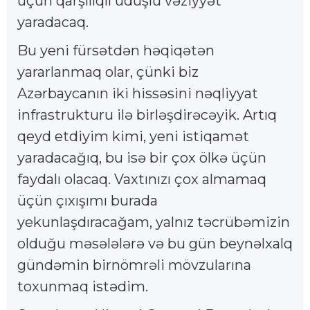
üçün qarşılıqlı uduşlu vəziyyət
yaradacaq.
Bu yeni fürsətdən həqiqətən
yararlanmaq olar, çünki biz
Azərbaycanın iki hissəsini nəqliyyat
infrastrukturu ilə birləşdirəcəyik. Artıq
qeyd etdiyim kimi, yeni istiqamət
yaradacağıq, bu isə bir çox ölkə üçün
faydalı olacaq. Vaxtınızı çox almamaq
üçün çıxışımı burada
yekunlaşdıracağam, yalnız təcrübəmizin
olduğu məsələlərə və bu gün beynəlxalq
gündəmin birnömrəli mövzularına
toxunmaq istədim.