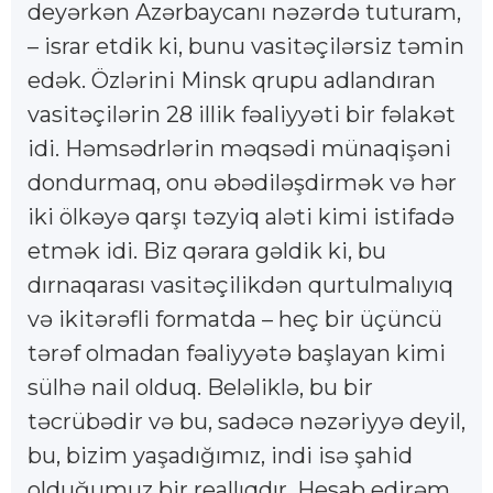
deyərkən Azərbaycanı nəzərdə tuturam,
– israr etdik ki, bunu vasitəçilərsiz təmin
edək. Özlərini Minsk qrupu adlandıran
vasitəçilərin 28 illik fəaliyyəti bir fəlakət
idi. Həmsədrlərin məqsədi münaqişəni
dondurmaq, onu əbədiləşdirmək və hər
iki ölkəyə qarşı təzyiq aləti kimi istifadə
etmək idi. Biz qərara gəldik ki, bu
dırnaqarası vasitəçilikdən qurtulmalıyıq
və ikitərəfli formatda – heç bir üçüncü
tərəf olmadan fəaliyyətə başlayan kimi
sülhə nail olduq. Beləliklə, bu bir
təcrübədir və bu, sadəcə nəzəriyyə deyil,
bu, bizim yaşadığımız, indi isə şahid
olduğumuz bir reallıqdır. Hesab edirəm