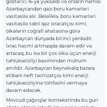
göstərici 16-ya yüksəldi və onların hamısı
Azərbaycandan qazı boru kəmərləri
vasitəsilə alır. Beləliklə, boru kəmərləri
vasitəsilə təbii qaz ixracatçısı kimi,
ölkələrin coğrafi əhatəsinə görə
Azərbaycan dünyada birinci yerdədir.
İxrac həcmi artmaqda davam edir və
artacaq, bu isə bir çox ölkə üçün enerji
təhlükəsizliyi baxımından mühüm
amildir. Azərbaycan beynəlxalq bazara
etibarlı neft təchizatçısı kimi enerji
təhlükəsizliyinə töhfəsini verməyə
davam edəcək.
Mövcud çağırışlar kontekstində bu gün