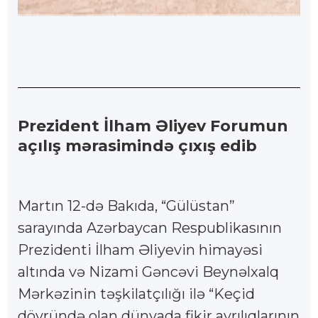
Prezident İlham Əliyev Forumun
açılış mərasimində çıxış edib
Martın 12-də Bakıda, “Gülüstan”
sarayında Azərbaycan Respublikasının
Prezidenti İlham Əliyevin himayəsi
altında və Nizami Gəncəvi Beynəlxalq
Mərkəzinin təşkilatçılığı ilə “Keçid
dövründə olan dünyada fikir ayrılıqlarının