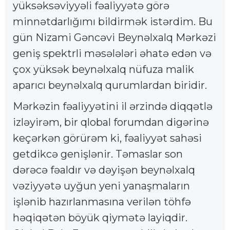
yüksəksəviyyəli fəaliyyətə görə
minnətdarlığımı bildirmək istərdim. Bu
gün Nizami Gəncəvi Beynəlxalq Mərkəzi
geniş spektrli məsələləri əhatə edən və
çox yüksək beynəlxalq nüfuza malik
aparıcı beynəlxalq qurumlardan biridir.
Mərkəzin fəaliyyətini il ərzində diqqətlə
izləyirəm, bir qlobal forumdan digərinə
keçərkən görürəm ki, fəaliyyət sahəsi
getdikcə genişlənir. Təmaslar son
dərəcə fəaldır və dəyişən beynəlxalq
vəziyyətə uyğun yeni yanaşmaların
işlənib hazırlanmasına verilən töhfə
həqiqətən böyük qiymətə layiqdir.