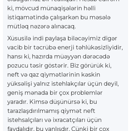
ki, mövcud münaqişələrin həlli
istiqamətində çalışarkən bu məsələ
mütləq nəzərə alınacaq.
Xüsusilə indi paylaşa biləcəyimiz digər
vacib bir təcrübə enerji təhlükəsizliyidir,
hansı ki, hazırda müəyyən dərəcədə
pozucu təsir göstərir. Biz görürük ki,
neft və qaz qiymətlərinin kəskin
yüksəlişi yalnız istehlakçılar üçün deyil,
geniş mənada bir çox problemlər
yaradır. Kimsə düşünürsə ki, bu
tarazlaşdırılmamış qiymət neft
istehsalçıları və ixracatçıları üçün
faydalıdır, bu yanlışdır. Çünki bir çox