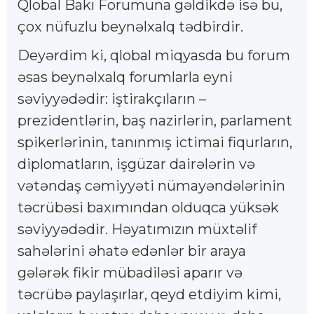
Qlobal Bakı Forumuna gəldikdə isə bu,
çox nüfuzlu beynəlxalq tədbirdir.
Deyərdim ki, qlobal miqyasda bu forum
əsas beynəlxalq forumlarla eyni
səviyyədədir: iştirakçıların –
prezidentlərin, baş nazirlərin, parlament
spikerlərinin, tanınmış ictimai fiqurların,
diplomatların, işgüzar dairələrin və
vətəndaş cəmiyyəti nümayəndələrinin
təcrübəsi baxımından olduqca yüksək
səviyyədədir. Həyatımızın müxtəlif
sahələrini əhatə edənlər bir araya
gələrək fikir mübadiləsi aparır və
təcrübə paylaşırlar, qeyd etdiyim kimi,