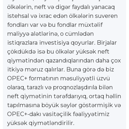
ölkələrin, neft və digər faydalı yanacaq
istehsal və ixrac edən ölkələrin suveren
fondları var və bu fondlar müxtəlif
maliyyə alətlərinə, o cümlədən
istiqrazlara investisiya qoyurlar. Birjalar
çökdükdə isə bu ölkələr yüksək neft
qiymətindən qazandıqlarından daha çox
itkiyə məruz qalırlar. Buna görə də biz
OPEC+ formatının məsuliyyətli üzvü
olaraq, tarazlı və proqnozlaşdırıla bilən
neft qiymətinin tərəfdarıyıq, ortaq həllin
tapılmasına böyük səylər göstərmişik və
OPEC+-dakı vasitəçilik fəaliyyətimiz
yüksək qiymətləndirilir.