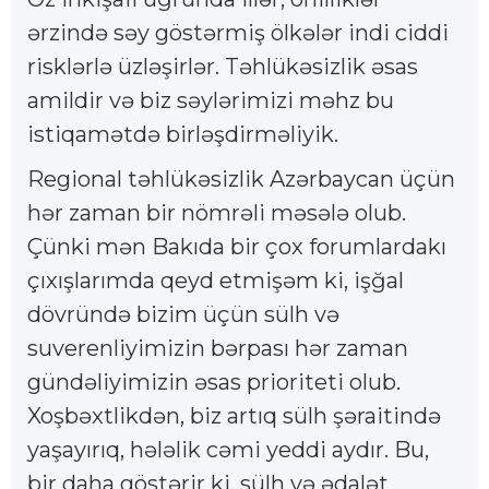
ərzində səy göstərmiş ölkələr indi ciddi
risklərlə üzləşirlər. Təhlükəsizlik əsas
amildir və biz səylərimizi məhz bu
istiqamətdə birləşdirməliyik.
Regional təhlükəsizlik Azərbaycan üçün
hər zaman bir nömrəli məsələ olub.
Çünki mən Bakıda bir çox forumlardakı
çıxışlarımda qeyd etmişəm ki, işğal
dövründə bizim üçün sülh və
suverenliyimizin bərpası hər zaman
gündəliyimizin əsas prioriteti olub.
Xoşbəxtlikdən, biz artıq sülh şəraitində
yaşayırıq, hələlik cəmi yeddi aydır. Bu,
bir daha göstərir ki, sülh və ədalət