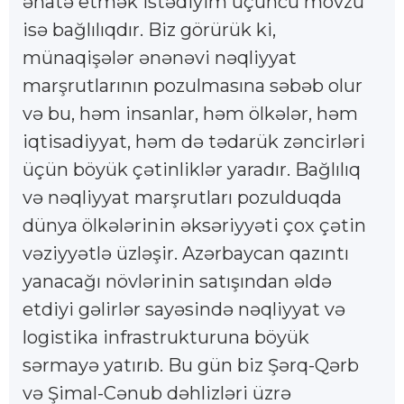
əhatə etmək istədiyim üçüncü mövzu
isə bağlılıqdır. Biz görürük ki,
münaqişələr ənənəvi nəqliyyat
marşrutlarının pozulmasına səbəb olur
və bu, həm insanlar, həm ölkələr, həm
iqtisadiyyat, həm də tədarük zəncirləri
üçün böyük çətinliklər yaradır. Bağlılıq
və nəqliyyat marşrutları pozulduqda
dünya ölkələrinin əksəriyyəti çox çətin
vəziyyətlə üzləşir. Azərbaycan qazıntı
yanacağı növlərinin satışından əldə
etdiyi gəlirlər sayəsində nəqliyyat və
logistika infrastrukturuna böyük
sərmayə yatırıb. Bu gün biz Şərq-Qərb
və Şimal-Cənub dəhlizləri üzrə