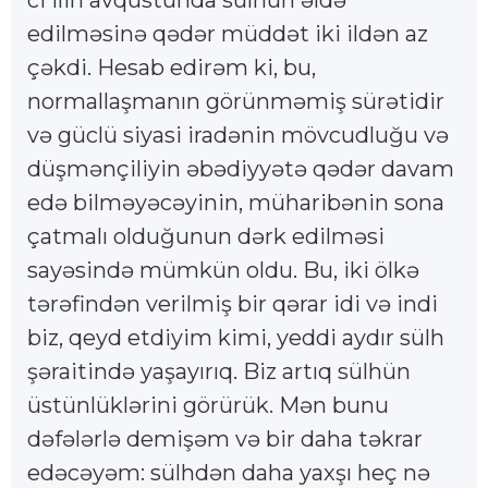
ci ilin avqustunda sülhün əldə
edilməsinə qədər müddət iki ildən az
çəkdi. Hesab edirəm ki, bu,
normallaşmanın görünməmiş sürətidir
və güclü siyasi iradənin mövcudluğu və
düşmənçiliyin əbədiyyətə qədər davam
edə bilməyəcəyinin, müharibənin sona
çatmalı olduğunun dərk edilməsi
sayəsində mümkün oldu. Bu, iki ölkə
tərəfindən verilmiş bir qərar idi və indi
biz, qeyd etdiyim kimi, yeddi aydır sülh
şəraitində yaşayırıq. Biz artıq sülhün
üstünlüklərini görürük. Mən bunu
dəfələrlə demişəm və bir daha təkrar
edəcəyəm: sülhdən daha yaxşı heç nə