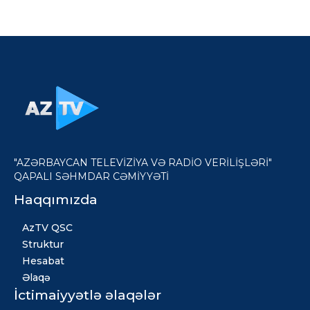
"AZƏRBAYCAN TELEVİZİYA VƏ RADİO VERİLİŞLƏRİ"
QAPALI SƏHMDAR CƏMİYYƏTİ
Haqqımızda
AzTV QSC
Struktur
Hesabat
Əlaqə
İctimaiyyətlə əlaqələr