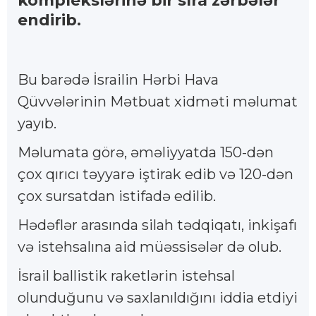
komplekslərinə bir sıra zərbələr
endirib.
Bu barədə İsrailin Hərbi Hava
Qüvvələrinin Mətbuat xidməti məlumat
yayıb.
Məlumata görə, əməliyyatda 150-dən
çox qırıcı təyyarə iştirak edib və 120-dən
çox sursatdan istifadə edilib.
Hədəflər arasında silah tədqiqatı, inkişafı
və istehsalına aid müəssisələr də olub.
İsrail ballistik raketlərin istehsal
olunduğunu və saxlanıldığını iddia etdiyi