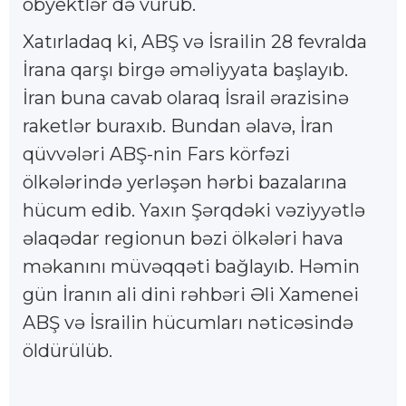
obyektlər də vurub.
Xatırladaq ki, ABŞ və İsrailin 28 fevralda
İrana qarşı birgə əməliyyata başlayıb.
İran buna cavab olaraq İsrail ərazisinə
raketlər buraxıb. Bundan əlavə, İran
qüvvələri ABŞ-nin Fars körfəzi
ölkələrində yerləşən hərbi bazalarına
hücum edib. Yaxın Şərqdəki vəziyyətlə
əlaqədar regionun bəzi ölkələri hava
məkanını müvəqqəti bağlayıb. Həmin
gün İranın ali dini rəhbəri Əli Xamenei
ABŞ və İsrailin hücumları nəticəsində
öldürülüb.