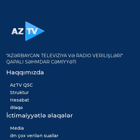
"AZƏRBAYCAN TELEVİZİYA VƏ RADİO VERİLİŞLƏRİ"
QAPALI SƏHMDAR CƏMİYYƏTİ
Haqqımızda
AzTV QSC
Struktur
Hesabat
Əlaqə
İctimaiyyətlə əlaqələr
Media
Ən çox verilən suallar