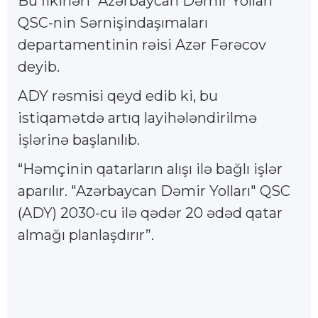
Bu fikirləri “Azərbaycan Dəmir Yolları”
QSC-nin Sərnişindaşımaları
departamentinin rəisi Azər Fərəcov
deyib.
ADY rəsmisi qeyd edib ki, bu
istiqamətdə artıq layihələndirilmə
işlərinə başlanılıb.
“Həmçinin qatarların alışı ilə bağlı işlər
aparılır. "Azərbaycan Dəmir Yolları" QSC
(ADY) 2030-cu ilə qədər 20 ədəd qatar
almağı planlaşdırır”.