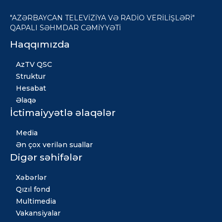
"AZƏRBAYCAN TELEVİZİYA VƏ RADİO VERİLİŞLƏRİ"
QAPALI SƏHMDAR CƏMİYYƏTİ
Haqqımızda
AzTV QSC
Struktur
Hesabat
Əlaqə
İctimaiyyətlə əlaqələr
Media
Ən çox verilən suallar
Digər səhifələr
Xəbərlər
Qızıl fond
Multimedia
Vakansiyalar