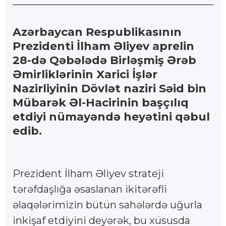
Azərbaycan Respublikasının
Prezidenti İlham Əliyev aprelin
28-də Qəbələdə Birləşmiş Ərəb
Əmirliklərinin Xarici İşlər
Nazirliyinin Dövlət naziri Səid bin
Mübarək Əl-Hacirinin başçılıq
etdiyi nümayəndə heyətini qəbul
edib.
Prezident İlham Əliyev strateji
tərəfdaşlığa əsaslanan ikitərəfli
əlaqələrimizin bütün sahələrdə uğurla
inkişaf etdiyini deyərək, bu xüsusda