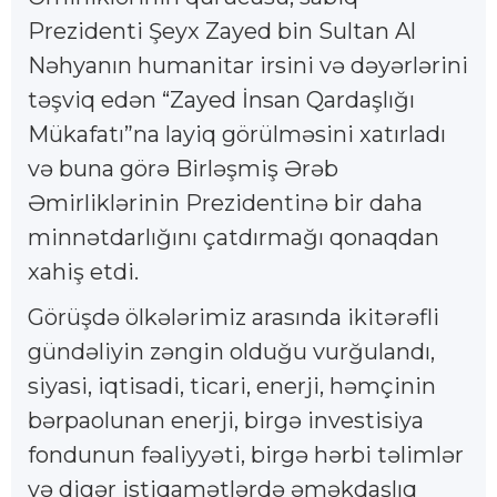
Prezidenti Şeyx Zayed bin Sultan Al
Nəhyanın humanitar irsini və dəyərlərini
təşviq edən “Zayed İnsan Qardaşlığı
Mükafatı”na layiq görülməsini xatırladı
və buna görə Birləşmiş Ərəb
Əmirliklərinin Prezidentinə bir daha
minnətdarlığını çatdırmağı qonaqdan
xahiş etdi.
Görüşdə ölkələrimiz arasında ikitərəfli
gündəliyin zəngin olduğu vurğulandı,
siyasi, iqtisadi, ticari, enerji, həmçinin
bərpaolunan enerji, birgə investisiya
fondunun fəaliyyəti, birgə hərbi təlimlər
və digər istiqamətlərdə əməkdaşlıq