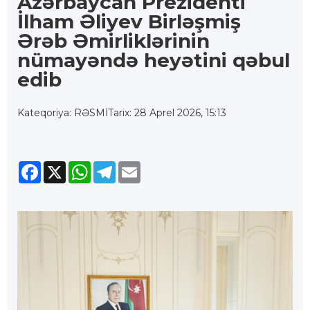
Azərbaycan Prezidenti
İlham Əliyev Birləşmiş
Ərəb Əmirliklərinin
nümayəndə heyətini qəbul
edib
Kateqoriya: RƏSMİ
Tarix: 28 Aprel 2026, 15:13
Facebook
X
WhatsApp
Telegram
Email