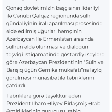
Qonaq dövlətimizin başçısının liderliyi
ilə Cənubi Qafqaz regionunda sülh
gündəliyinin irəli aparılması prosesində
əldə edilmiş uğurlar, həmçinin
Azərbaycan ilə Ermənistan arasında
sülhün əldə olunması və dialoqun
təşviqi istiqamətində göstərdiyi səylərə
görə Azərbaycan Prezidentinin “Sülh və
Barışıq üçün Gernika mükafatı”na layiq
görülməsi münasibətilə təbriklərini
çatdırdı.
Təbriklərə görə təşəkkür edən
Prezident İlham Əliyev Birləşmiş Ərəb
Əmirliklərinin qurucusu, sabiq