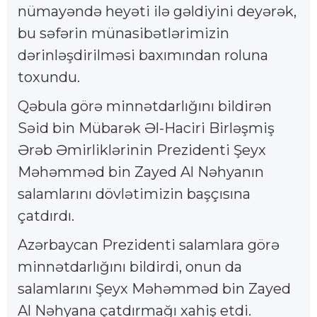
nümayəndə heyəti ilə gəldiyini deyərək,
bu səfərin münasibətlərimizin
dərinləşdirilməsi baxımından roluna
toxundu.
Qəbula görə minnətdarlığını bildirən
Səid bin Mübarək Əl-Haciri Birləşmiş
Ərəb Əmirliklərinin Prezidenti Şeyx
Məhəmməd bin Zayed Al Nəhyanın
salamlarını dövlətimizin başçısına
çatdırdı.
Azərbaycan Prezidenti salamlara görə
minnətdarlığını bildirdi, onun da
salamlarını Şeyx Məhəmməd bin Zayed
Al Nəhyana çatdırmağı xahiş etdi.