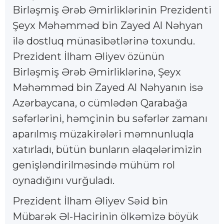
Birləşmiş Ərəb Əmirliklərinin Prezidenti
Şeyx Məhəmməd bin Zayed Al Nəhyan
ilə dostluq münasibətlərinə toxundu.
Prezident İlham Əliyev özünün
Birləşmiş Ərəb Əmirliklərinə, Şeyx
Məhəmməd bin Zayed Al Nəhyanın isə
Azərbaycana, o cümlədən Qarabağa
səfərlərini, həmçinin bu səfərlər zamanı
aparılmış müzakirələri məmnunluqla
xatırladı, bütün bunların əlaqələrimizin
genişləndirilməsində mühüm rol
oynadığını vurğuladı.
Prezident İlham Əliyev Səid bin
Mübarək Əl-Hacirinin ölkəmizə böyük