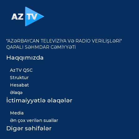
"AZƏRBAYCAN TELEVİZİYA VƏ RADİO VERİLİŞLƏRİ"
QAPALI SƏHMDAR CƏMİYYƏTİ
Haqqımızda
AzTV QSC
Struktur
Hesabat
Əlaqə
İctimaiyyətlə əlaqələr
Media
Ən çox verilən suallar
Digər səhifələr