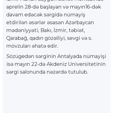
aprelin 28-də başlayan və mayın16-dək
davam edəcək sərgidə nümayiş
etdirilən əsərlər əsasən Azərbaycan
mədəniyyəti, Bakı, İzmir, təbiət,
Qarabağ, qadın gözəlliyi, sevgi və s.
mövzuları əhatə edir.
Sözügedən sərginin Antalyada nümayişi
isə mayın 22-də Akdeniz Universitetinin
sərgi salonunda nəzərdə tutulub.