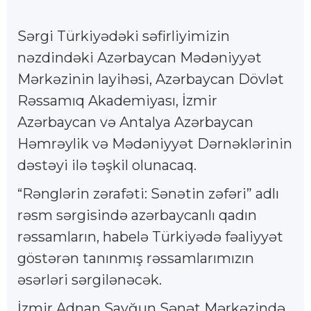
Sərgi Türkiyədəki səfirliyimizin
nəzdindəki Azərbaycan Mədəniyyət
Mərkəzinin layihəsi, Azərbaycan Dövlət
Rəssamıq Akademiyası, İzmir
Azərbaycan və Antalya Azərbaycan
Həmrəylik və Mədəniyyət Dərnəklərinin
dəstəyi ilə təşkil olunacaq.
“Rənglərin zərafəti: Sənətin zəfəri” adlı
rəsm sərgisində azərbaycanlı qadın
rəssamların, habelə Türkiyədə fəaliyyət
göstərən tanınmış rəssamlarımızın
əsərləri sərgilənəcək.
İzmir Adnan Sayğun Sənət Mərkəzində