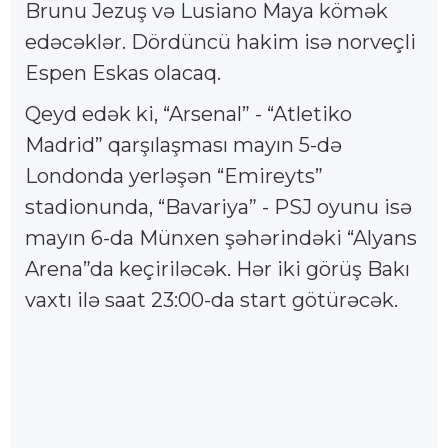
Brunu Jezuş və Lusiano Maya kömək
edəcəklər. Dördüncü hakim isə norveçli
Espen Eskas olacaq.
Qeyd edək ki, “Arsenal” - “Atletiko
Madrid” qarşılaşması mayın 5-də
Londonda yerləşən “Emireyts”
stadionunda, “Bavariya” - PSJ oyunu isə
mayın 6-da Münxen şəhərindəki “Alyans
Arena”da keçiriləcək. Hər iki görüş Bakı
vaxtı ilə saat 23:00-da start götürəcək.