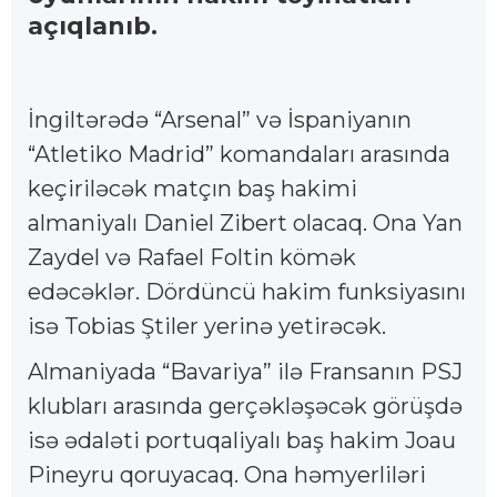
açıqlanıb.
İngiltərədə “Arsenal” və İspaniyanın
“Atletiko Madrid” komandaları arasında
keçiriləcək matçın baş hakimi
almaniyalı Daniel Zibert olacaq. Ona Yan
Zaydel və Rafael Foltin kömək
edəcəklər. Dördüncü hakim funksiyasını
isə Tobias Ştiler yerinə yetirəcək.
Almaniyada “Bavariya” ilə Fransanın PSJ
klubları arasında gerçəkləşəcək görüşdə
isə ədaləti portuqaliyalı baş hakim Joau
Pineyru qoruyacaq. Ona həmyerliləri