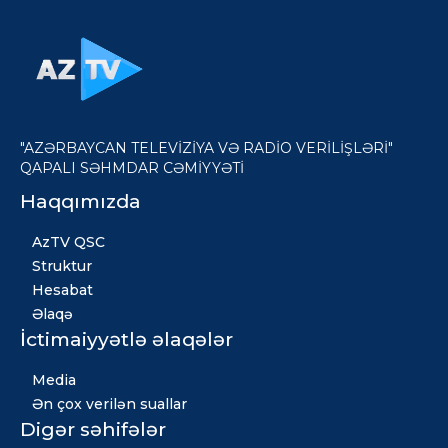
"AZƏRBAYCAN TELEVİZİYA VƏ RADİO VERİLİŞLƏRİ"
QAPALI SƏHMDAR CƏMİYYƏTİ
Haqqımızda
AzTV QSC
Struktur
Hesabat
Əlaqə
İctimaiyyətlə əlaqələr
Media
Ən çox verilən suallar
Digər səhifələr