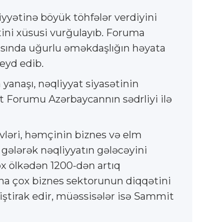
yyətinə böyük töhfələr verdiyini
ini xüsusi vurğulayıb. Foruma
sında uğurlu əməkdaşlığın həyata
qeyd edib.
yanaşı, nəqliyyat siyasətinin
at Forumu Azərbaycannın sədrliyi ilə
üzvləri, həmçinin biznes və elm
 gələrək nəqliyyatın gələcəyini
çox ölkədən 1200-dən artıq
ha çox biznes sektorunun diqqətini
ə iştirak edir, müəssisələr isə Sammit