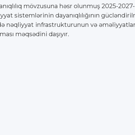
nıqlılıq mövzusuna həsr olunmuş 2025-2027-ci 
iyyat sistemlərinin dayanıqlılığının gücləndiri
 nəqliyyat infrastrukturunun və əməliyyatları
unması məqsədini daşıyır.