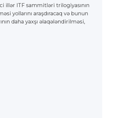
illər ITF sammitləri trilogiyasının
lməsi yollarını araşdıracaq və bunun
nın daha yaxşı əlaqələndirilməsi,