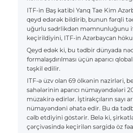
ITF-in Baş katibi Yanq Tae Kim Azərb
qeyd edərək bildirib, bunun fərqli 
uğurlu sədrlikdən məmnunluğunu ifa
keçirildiyini, ITF-in Azərbaycan hök
Qeyd edək ki, bu tədbir dünyada nəql
formalaşdırılması üçün aparıcı qloba
təşkil edilir.
ITF-ə üzv olan 69 ölkənin nazirləri, 
sahələrinin aparıcı nümayəndələri 200
müzakirə edirlər. İştirakçıların sayı
nümayəndəni əhatə edir. Bu da tədbi
cəlb etdiyini göstərir. Belə ki, şirk
çərçivəsində keçirilən sərgidə öz fəa