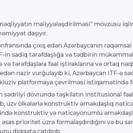
əqliyyatın maliyyələşdirilməsi” mövzusu iqlim 
həmiyyət daşıyır.
onfransında çıxış edən Azərbaycanın rəqəmsal i
ITF-in sadiq tərəfdaşlığa və tədbirin mükəmməl
 və tərəfdaşlara fəal iştiraklarına və ortaq nəq
edən nazir vurğulayıb ki, Azərbaycan ITF-ə səd
nklüziv platformaya çevrilməsi istiqamətində f
sədrliyi dövründə təşkilatın institusional fəa
lib, üzv ölkələrlə konstruktiv əməkdaşlıq nəticə
sində konstruktiv və nəticəyönümlü əməkdaşlığ
ş əsas prioritet üzrə formalaşdırdığını və bu
unu diqqətə çatdırıb.