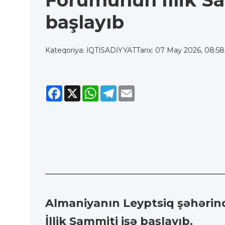
Forumunun İllik Sa
başlayıb
Kateqoriya: İQTİSADİYYAT
Tarix: 07 May 2026, 08:58
Facebook
X
WhatsApp
Telegram
Email
Almaniyanın Leyptsiq şəhərind
İllik Sammiti işə başlayıb.