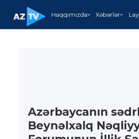
Haqqımızda
Xəbərlər
Lay
Azərbaycanın sədrli
Beynəlxalq Nəqliy