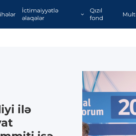
İctimaiyyətlə
Qızıl
ihələr
Mult
əlaqələr
fond
yi ilə
yat