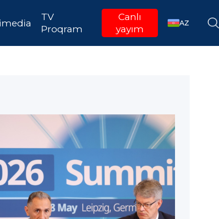
TV
Canlı
imedia
AZ
Proqram
yayım