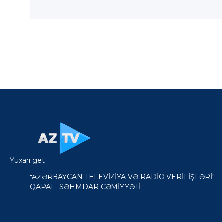
Yuxarı get
"AZƏRBAYCAN TELEVİZİYA VƏ RADİO VERİLİŞLƏRİ"
QAPALI SƏHMDAR CƏMİYYƏTİ