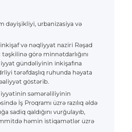
dəyişikliyi, urbanizasiya və
nkişaf və nəqliyyat naziri Rəşad
 təşkilinə görə minnətdarlığını
liyyat gündəliyinin inkişafına
rliyi tərəfdaşlıq ruhunda həyata
əaliyyət göstərib.
liyyətinin səmərəliliyinin
sində İş Proqramı üzrə razılıq əldə
a sadiq qaldığını vurğulayıb,
 sammitdə həmin istiqamətlər üzrə