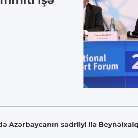
mmiti işə
ə Azərbaycanın sədrliyi ilə Beynəlxal