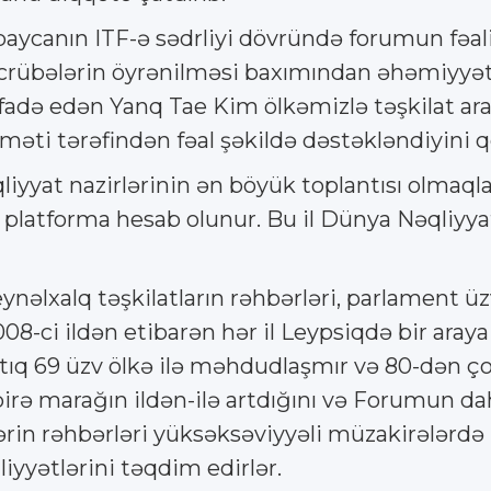
aycanın ITF-ə sədrliyi dövründə forumun fəali
təcrübələrin öyrənilməsi baxımından əhəmiyyət
də edən Yanq Tae Kim ölkəmizlə təşkilat ara
uməti tərəfindən fəal şəkildə dəstəkləndiyini 
iyyat nazirlərinin ən böyük toplantısı olmaqla 
l platforma hesab olunur. Bu il Dünya Nəqliyy
beynəlxalq təşkilatların rəhbərləri, parlament 
8-ci ildən etibarən hər il Leypsiqdə bir araya
 artıq 69 üzv ölkə ilə məhdudlaşmır və 80-dən 
rə marağın ildən-ilə artdığını və Forumun da
ətlərin rəhbərləri yüksəksəviyyəli müzakirələrd
liyyətlərini təqdim edirlər.