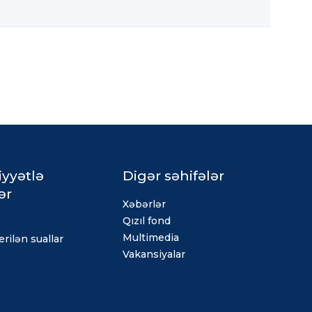
iyyətlə
Digər səhifələr
ər
Xəbərlər
Qızıl fond
Multimedia
rilən suallar
Vakansiyalar