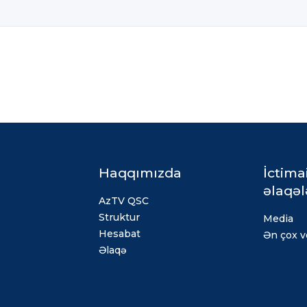
Haqqımızda
İctima
əlaqəl
AzTV QSC
Struktur
Media
Hesabat
Ən çox ve
Əlaqə