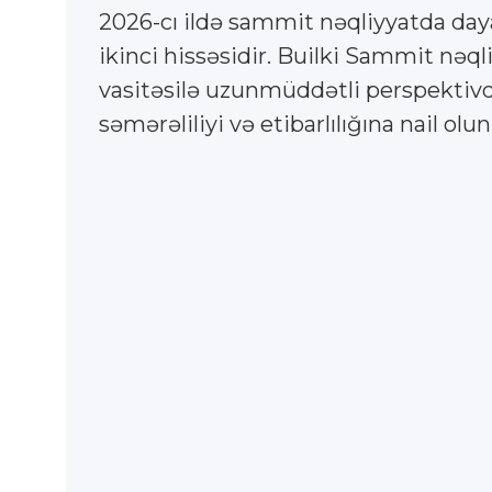
2026-cı ildə sammit nəqliyyatda daya
ikinci hissəsidir. Builki Sammit nəql
vasitəsilə uzunmüddətli perspektivdə
səmərəliliyi və etibarlılığına nail ol