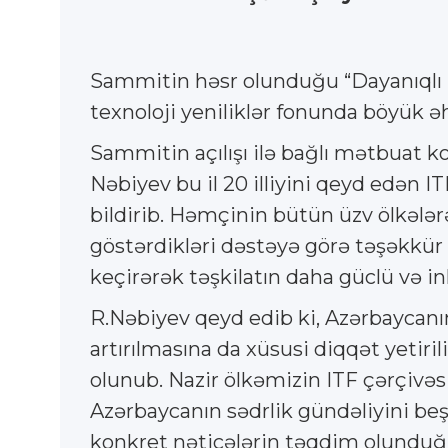
Sammitin həsr olunduğu “Dayanıqlı n
texnoloji yeniliklər fonunda böyük ə
Sammitin açılışı ilə bağlı mətbuat k
Nəbiyev bu il 20 illiyini qeyd edən 
bildirib. Həmçinin bütün üzv ölkələrə
göstərdikləri dəstəyə görə təşəkkür 
keçirərək təşkilatın daha güclü və i
R.Nəbiyev qeyd edib ki, Azərbaycanın 
artırılmasına da xüsusi diqqət yetiri
olunub. Nazir ölkəmizin ITF çərçivə
Azərbaycanın sədrlik gündəliyini be
konkret nəticələrin təqdim olunduğ