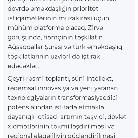
dövrdə əməkdaşlığın prioritet
istiqamətlərinin müzakirəsi üçün
mühüm platforma olacaq. Zirvə
görüşündə, həmçinin təşkilatın
Ağsaqqallar Şurası və türk əməkdaşlıq
təşkilatlarının üzvləri də iştirak
edəcəklər.
Qeyri-rəsmi toplantı, süni intellekt,
rəqəmsal innovasiya və yeni yaranan
texnologiyaların transformasiyaedici
potensialından istifadə etməklə
dayanıqlı iqtisadi artımın təşviqi, dövlət
xidmətlərinin təkmilləşdirilməsi və
regional əlaqəliliyin gücləndirilməsi