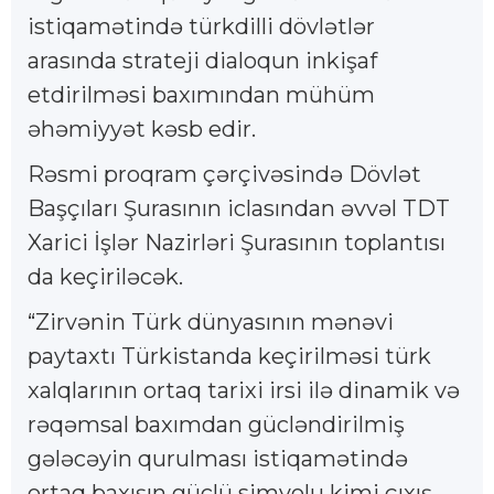
istiqamətində türkdilli dövlətlər
arasında strateji dialoqun inkişaf
etdirilməsi baxımından mühüm
əhəmiyyət kəsb edir.
Rəsmi proqram çərçivəsində Dövlət
Başçıları Şurasının iclasından əvvəl TDT
Xarici İşlər Nazirləri Şurasının toplantısı
da keçiriləcək.
“Zirvənin Türk dünyasının mənəvi
paytaxtı Türkistanda keçirilməsi türk
xalqlarının ortaq tarixi irsi ilə dinamik və
rəqəmsal baxımdan gücləndirilmiş
gələcəyin qurulması istiqamətində
ortaq baxışın güclü simvolu kimi çıxış