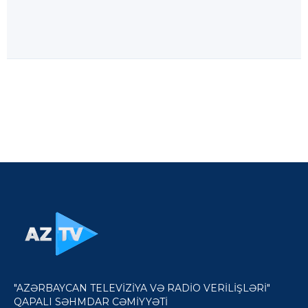
"AZƏRBAYCAN TELEVİZİYA VƏ RADİO VERİLİŞLƏRİ"
QAPALI SƏHMDAR CƏMİYYƏTİ