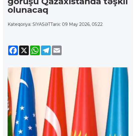
görüşü Qazaxıstanda təşkil
olunacaq
Kateqoriya: SİYASƏT
Tarix: 09 May 2026, 05:22
Facebook
X
WhatsApp
Telegram
Email