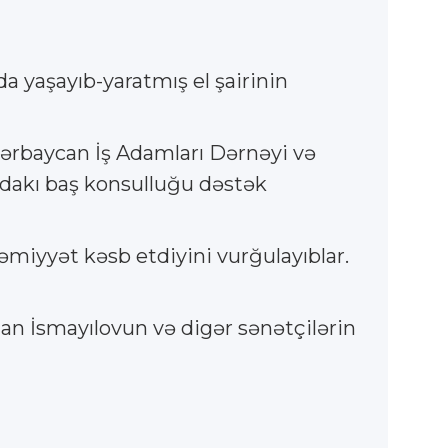
 yaşayıb-yaratmış el şairinin
Azərbaycan İş Adamları Dərnəyi və
sdakı baş konsulluğu dəstək
əmiyyət kəsb etdiyini vurğulayıblar.
man İsmayılovun və digər sənətçilərin