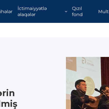
İctimaiyyətlə
Qızıl
ihələr
Mult
əlaqələr
fond
ərin
lmiş