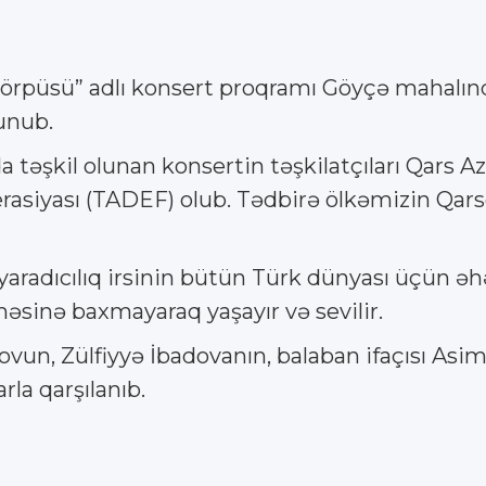
örpüsü” adlı konsert proqramı Göyçə mahalında
unub.
 təşkil olunan konsertin təşkilatçıları Qars 
asiyası (TADEF) olub. Tədbirə ölkəmizin Qar
 yaradıcılıq irsinin bütün Türk dünyası üçün əh
çməsinə baxmayaraq yaşayır və sevilir.
ovun, Zülfiyyə İbadovanın, balaban ifaçısı Asi
rla qarşılanıb.