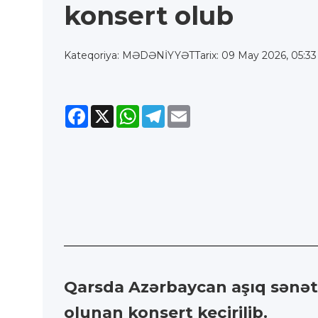
konsert olub
Kateqoriya: MƏDƏNİYYƏT
Tarix: 09 May 2026, 05:33
Facebook
X
WhatsApp
Telegram
Email
Qarsda Azərbaycan aşıq sənəti
olunan konsert keçirilib.