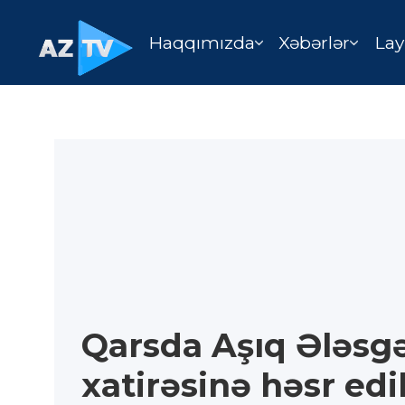
Haqqımızda
Xəbərlər
Lay
Qarsda Aşıq Ələsg
xatirəsinə həsr edi