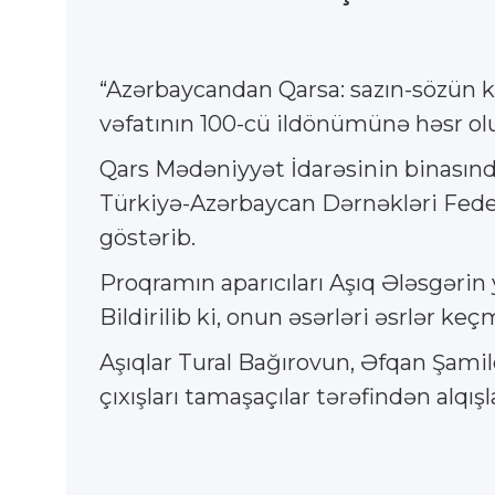
“Azərbaycandan Qarsa: sazın-sözün k
vəfatının 100-cü ildönümünə həsr ol
Qars Mədəniyyət İdarəsinin binasında
Türkiyə-Azərbaycan Dərnəkləri Feder
göstərib.
Proqramın aparıcıları Aşıq Ələsgərin
Bildirilib ki, onun əsərləri əsrlər ke
Aşıqlar Tural Bağırovun, Əfqan Şamil
çıxışları tamaşaçılar tərəfindən alqışla