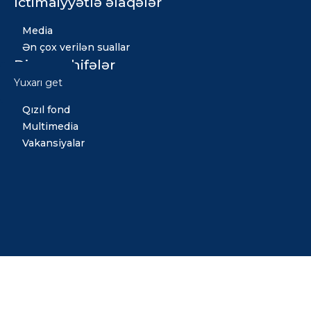
İctimaiyyətlə əlaqələr
Media
Ən çox verilən suallar
Digər səhifələr
Yuxarı get
Xəbərlər
Qızıl fond
Multimedia
Vakansiyalar
Copyright © 2026 Bütün hüquqlar qorunur. Tərtib etdi:
Midiya