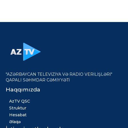
"AZƏRBAYCAN TELEVİZİYA VƏ RADİO VERİLİŞLƏRİ"
QAPALI SƏHMDAR CƏMİYYƏTİ
Haqqımızda
AzTV QSC
Struktur
Hesabat
Əlaqə