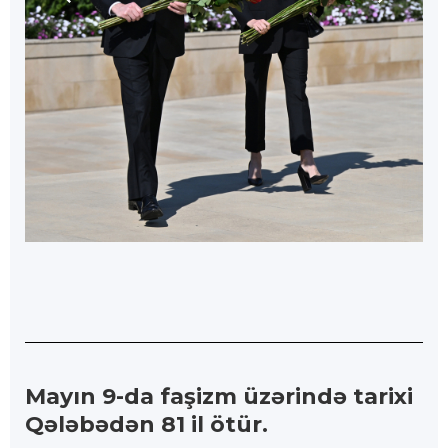
Mayın 9-da faşizm üzərində tarixi
Qələbədən 81 il ötür.