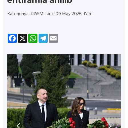
ehtiramla anılıb
Kateqoriya: RƏSMİ
Tarix: 09 May 2026, 17:41
Facebook
X
WhatsApp
Telegram
Email