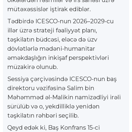
ölkələrdən rəsmilər və irs sahəsi üzrə
mütəxəssislər iştirak ediblər.
Tədbirdə ICESCO-nun 2026–2029-cu
illər üzrə strateji fəaliyyət planı,
təşkilatın büdcəsi, eləcə də üzv
dövlətlərlə mədəni-humanitar
əməkdaşlığın inkişaf perspektivləri
müzakirə olunub.
Sessiya çərçivəsində ICESCO-nun baş
direktoru vəzifəsinə Salim bin
Məhəmməd əl-Malikin namizədliyi irəli
sürülüb və o, yekdilliklə yenidən
təşkilatın rəhbəri seçilib.
Qeyd edək ki, Baş Konfrans 15-ci