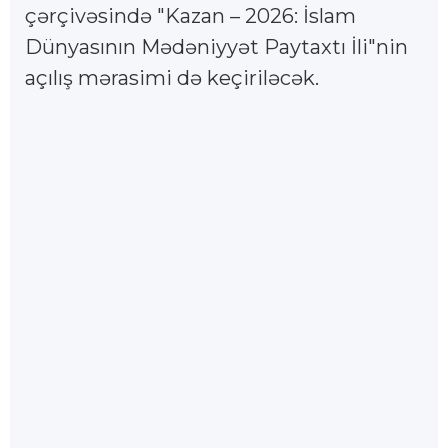
çərçivəsində "Kazan – 2026: İslam
Dünyasının Mədəniyyət Paytaxtı İli"nin
açılış mərasimi də keçiriləcək.