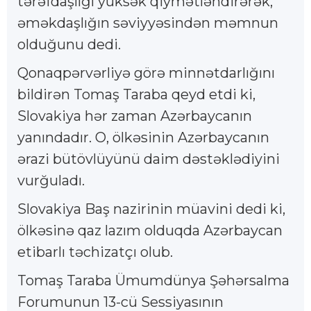
tərəfdaşlığı yüksək qiymətləndirərək,
əməkdaşlığın səviyyəsindən məmnun
olduğunu dedi.
Qonaqpərvərliyə görə minnətdarlığını
bildirən Tomaş Taraba qeyd etdi ki,
Slovakiya hər zaman Azərbaycanın
yanındadır. O, ölkəsinin Azərbaycanın
ərazi bütövlüyünü daim dəstəklədiyini
vurğuladı.
Slovakiya Baş nazirinin müavini dedi ki,
ölkəsinə qaz lazım olduqda Azərbaycan
etibarlı təchizatçı olub.
Tomaş Taraba Ümumdünya Şəhərsalma
Forumunun 13-cü Sessiyasının