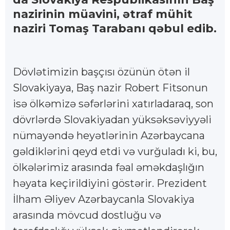
nazirinin müavini, ətraf mühit
naziri Tomaş Tarabanı qəbul edib.
Dövlətimizin başçısı özünün ötən il
Slovakiyaya, Baş nazir Robert Fitsonun
isə ölkəmizə səfərlərini xatırladaraq, son
dövrlərdə Slovakiyadan yüksəksəviyyəli
nümayəndə heyətlərinin Azərbaycana
gəldiklərini qeyd etdi və vurğuladı ki, bu,
ölkələrimiz arasında fəal əməkdaşlığın
həyata keçirildiyini göstərir. Prezident
İlham Əliyev Azərbaycanla Slovakiya
arasında mövcud dostluğu və