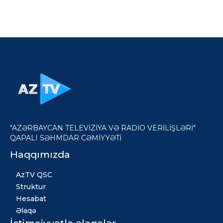
"AZƏRBAYCAN TELEVİZİYA VƏ RADİO VERİLİŞLƏRİ"
QAPALI SƏHMDAR CƏMİYYƏTİ
Haqqımızda
AzTV QSC
Struktur
Hesabat
Əlaqə