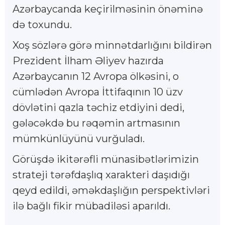
Azərbaycanda keçirilməsinin önəminə
də toxundu.
Xoş sözlərə görə minnətdarlığını bildirən
Prezident İlham Əliyev hazırda
Azərbaycanın 12 Avropa ölkəsini, o
cümlədən Avropa İttifaqının 10 üzv
dövlətini qazla təchiz etdiyini dedi,
gələcəkdə bu rəqəmin artmasının
mümkünlüyünü vurğuladı.
Görüşdə ikitərəfli münasibətlərimizin
strateji tərəfdaşlıq xarakteri daşıdığı
qeyd edildi, əməkdaşlığın perspektivləri
ilə bağlı fikir mübadiləsi aparıldı.