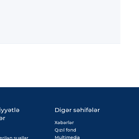
iyyətlə
Digər səhifələr
ər
Xəbərlər
Qızıl fond
Multimedia
rilən suallar