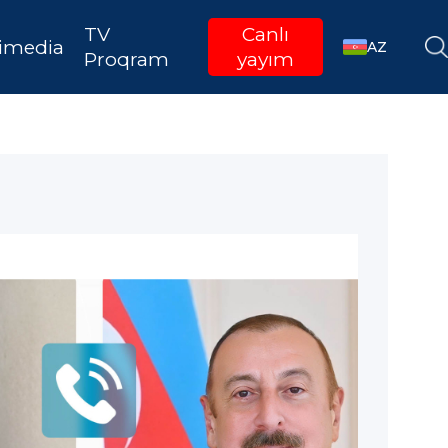
TV
Canlı
imedia
AZ
Proqram
yayım