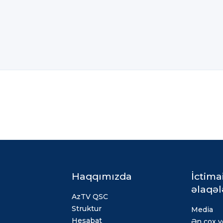
Haqqımızda
İctima
əlaqəl
AzTV QSC
Struktur
Media
Hesabat
Ən çox ve