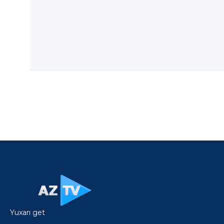
Yuxarı get