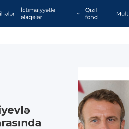
İctimaiyyətlə
Qızıl
ihələr
Mult
əlaqələr
fond
iyevlə
arasında