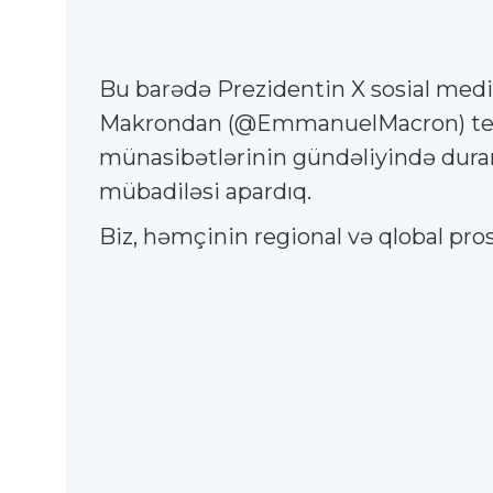
Bu barədə Prezidentin X sosial medi
Makrondan (@EmmanuelMacron) telefo
münasibətlərinin gündəliyində duran 
mübadiləsi apardıq.
Biz, həmçinin regional və qlobal pro