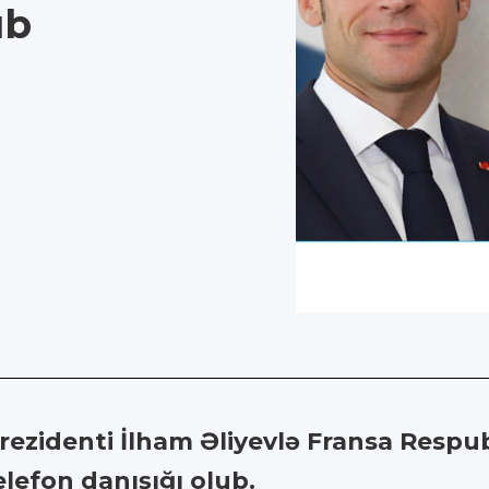
ub
ezidenti İlham Əliyevlə Fransa Respub
efon danışığı olub.