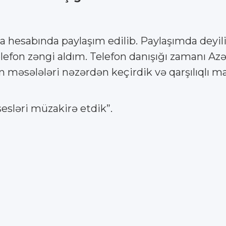
a hesabında paylaşım edilib. Paylaşımda deyi
n zəngi aldım. Telefon danışığı zamanı Azər
məsələləri nəzərdən keçirdik və qarşılıqlı ma
sesləri müzakirə etdik”.