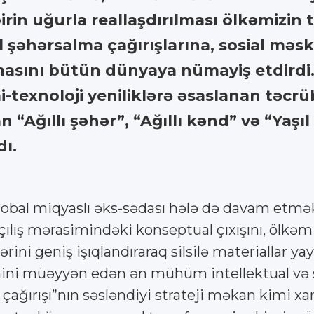
rin uğurla reallaşdırılması ölkəmizin 
l şəhərsalma çağırışlarına, sosial mə
masını bütün dünyaya nümayiş etdirdi.
texnoloji yeniliklərə əsaslanan təcrüb
n “Ağıllı şəhər”, “Ağıllı kənd” və “Yaşı
dı.
qlobal miqyaslı əks-sədası hələ də davam etmə
açılış mərasimindəki konseptual çıxışını, ölkə
rini geniş işıqlandıraraq silsilə materiallar 
ni müəyyən edən ən mühüm intellektual və si
ı çağırışı”nın səsləndiyi strateji məkan kimi 