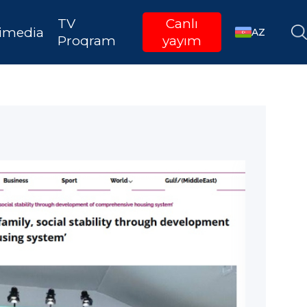
TV
Canlı
imedia
AZ
Proqram
yayım