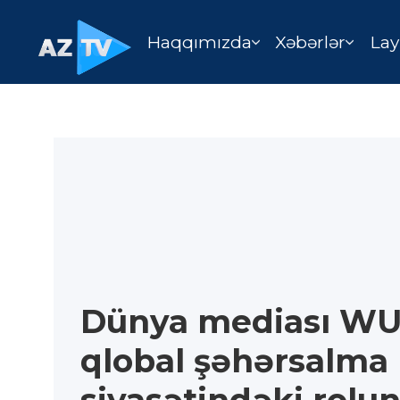
Haqqımızda
Xəbərlər
Lay
Dünya mediası WU
qlobal şəhərsalma