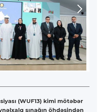
iyası (WUF13) kimi mötəbər
eynəlxalq sınağın öhdəsindən