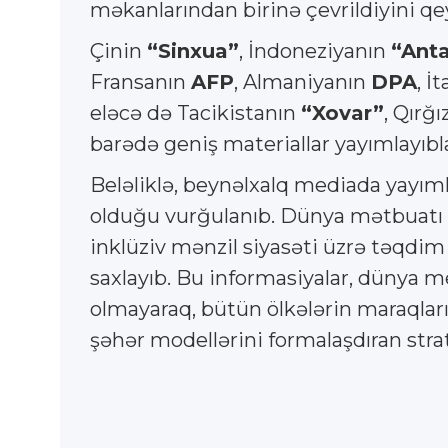
məkanlarından birinə çevrildiyini qe
Çinin
“Sinxua”
, İndoneziyanın
“Anta
Fransanın
AFP
, Almaniyanın
DPA
, İ
eləcə də Tacikistanın
“Xovar”
, Qırğ
barədə geniş materiallar yayımlayıbla
Beləliklə, beynəlxalq mediada yayım
olduğu vurğulanıb. Dünya mətbuatı F
inklüziv mənzil siyasəti üzrə təqdim
saxlayıb. Bu informasiyalar, dünya me
olmayaraq, bütün ölkələrin maraqları
şəhər modellərini formalaşdıran stra