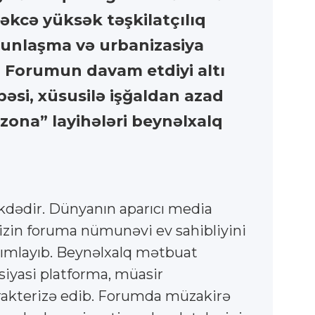
təkcə yüksək təşkilatçılıq
skunlaşma və urbanizasiya
 Forumun davam etdiyi altı
əsi, xüsusilə işğaldan azad
l zona” layihələri beynəlxalq
kdədir. Dünyanın aparıcı media
mizin foruma nümunəvi ev sahibliyini
yayımlayıb. Beynəlxalq mətbuat
yasi platforma, müasir
xarakterizə edib. Forumda müzakirə