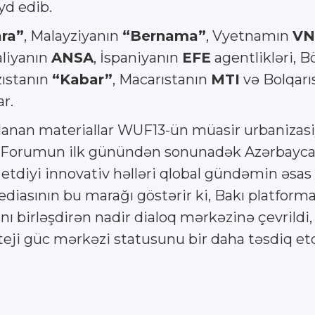
yd edib.
ra”
, Malayziyanın
“Bernama”
, Vyetnamın
VN
taliyanın
ANSA
, İspaniyanın
EFE
agentlikləri, 
ızıstanın
“Kabar”
, Macarıstanın
MTI
və Bolqarı
r.
lanan materiallar WUF13-ün müasir urbanizasiy
orumun ilk günündən sonunadək Azərbaycanın "y
 etdiyi innovativ həlləri qlobal gündəmin əsas
diasının bu marağı göstərir ki, Bakı platformas
nı birləşdirən nadir dialoq mərkəzinə çevrildi
teji güc mərkəzi statusunu bir daha təsdiq etd