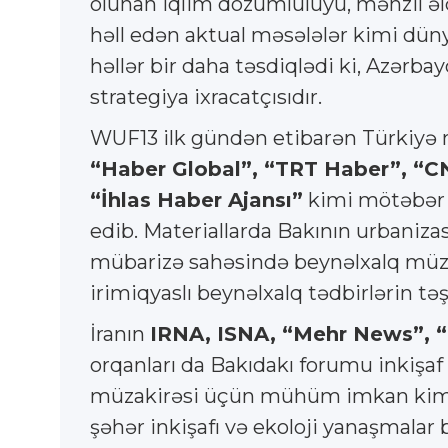
olunan iqlim dözümlülüyü, mənzil əl
həll edən aktual məsələlər kimi düny
həllər bir daha təsdiqlədi ki, Azərb
strategiya ixracatçısıdır.
WUF13 ilk gündən etibarən Türkiyə m
“Haber Global”, “TRT Haber”, “CNN
“İhlas Haber Ajansı”
kimi mötəbər 
edib. Materiallarda Bakının urbanizasiya
mübarizə sahəsində beynəlxalq müzak
irimiqyaslı beynəlxalq tədbirlərin tə
İranın
IRNA, ISNA, “Mehr News”, “
orqanları da Bakıdakı forumu inkişa
müzakirəsi üçün mühüm imkan kimi d
şəhər inkişafı və ekoloji yanaşmalar