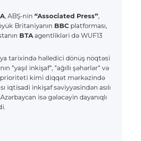
A
, ABŞ-nin
“Associated Press”
,
Böyük Britaniyanın
BBC
platforması,
stanın
BTA
agentlikləri də WUF13
a tarixində həlledici dönüş nöqtəsi
aşıl inkişaf", "ağıllı şəhərlər" və
 prioriteti kimi diqqət mərkəzində
ı iqtisadi inkişaf səviyyəsindən asılı
, Azərbaycan isə gələcəyin dayanıqlı
i.