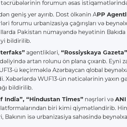
 təcrübələrinin forumun əsas istiqamətlərində
ən geniş yer ayırıb. Dost ölkənin A
PP Agentl
ləri forumu urbanizasiya çağırışları və beyn
llarda Pakistan nümayəndə heyətinin Bakıda şə
 bildirilib.
nterfaks”
agentlikləri,
“Rossiyskaya Gazeta
əliyində artan rolunu ön plana çıxarıb. Eyni z
F13-ü keçirməklə Azərbaycan qlobal beynəlxa
di. Xəbərlərdə WUF13-ün nəticələrinin yaxın gə
ı bildirilib.
f India”, “Hindustan Times”
nəşrləri və
ANI
 platformalarından biri kimi qiymətləndirib. 
yi, Bakının isə urbanizasiya sahəsində beynəl