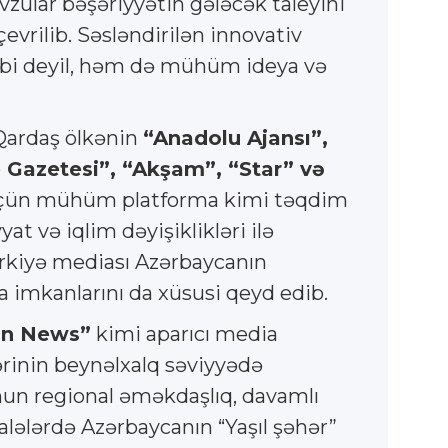
zular bəşəriyyətin gələcək taleyini
evrilib. Səsləndirilən innovativ
ahibi deyil, həm də mühüm ideya və
 Qardaş ölkənin
“Anadolu Ajansı”,
e Gazetesi”, “Akşam”, “Star” və
üçün mühüm platforma kimi təqdim
yat və iqlim dəyişiklikləri ilə
ürkiyə mediası Azərbaycanın
ka imkanlarını da xüsusi qeyd edib.
an News”
kimi aparıcı media
ərinin beynəlxalq səviyyədə
un regional əməkdaşlıq, davamlı
lələrdə Azərbaycanın “Yaşıl şəhər”