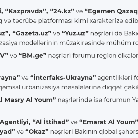
i, “Kazpravda”, “24.kz”
və
“Egemen Qazaq
 və təcrübə platforması kimi xarakterizə edib
uz”, “Gazeta.uz”
və
“Yuz.uz”
nəşrləri də Bakı
nizasiya modellərinin müzakirəsində mühüm rol
TV”
və
“BM.ge”
nəşrləri forumu region ölkələ
rayna”
və
“İnterfaks-Ukrayna”
agentlikləri 
rəqəmsal urbanizasiya məsələlərinə diqqət çəki
l Masry Al Youm”
nəşrlərində isə forumun Ya
entliyi, “Al İttihad”
və
“Emarat Al Youm
iyad”
və
“Okaz”
nəşrləri Bakının qlobal şəhə