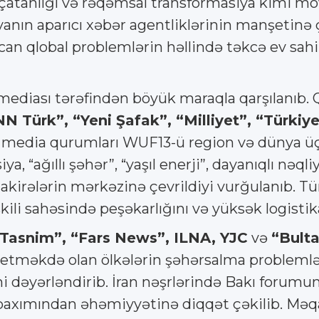
çatanlığı və rəqəmsal transformasiya kimi möv
anın aparıcı xəbər agentliklərinin manşetinə ç
aycan qlobal problemlərin həllində təkcə ev s
ediası tərəfindən böyük maraqla qarşılanıb.
 Türk”, “Yeni Şafak”, “Milliyet”, “Türkiy
media qurumları WUF13-ü region və dünya 
, “ağıllı şəhər”, “yaşıl enerji”, dayanıqlı nəqliy
irələrin mərkəzinə çevrildiyi vurğulanıb. T
şkili sahəsində peşəkarlığını və yüksək logisti
Tasnim”, “Fars News”, ILNA, YJC
və
“Bult
f etməkdə olan ölkələrin şəhərsalma probleml
əyərləndirib. İran nəşrlərində Bakı forumun
 baxımından əhəmiyyətinə diqqət çəkilib. Məqa