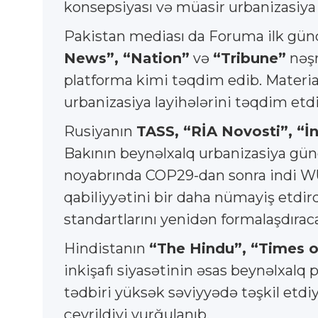
konsepsiyası və müasir urbanizasiya
Pakistan mediası da Foruma ilk günd
News”, “Nation”
və
“Tribune”
nəşr
platforma kimi təqdim edib. Materia
urbanizasiya layihələrini təqdim etdiyi
Rusiyanın
TASS, “RİA Novosti”, “İ
Bakının beynəlxalq urbanizasiya günd
noyabrında COP29-dan sonra indi WU
qabiliyyətini bir daha nümayiş etdir
standartlarını yenidən formalaşdıracağ
Hindistanın
“The Hindu”, “Times o
inkişafı siyasətinin əsas beynəlxalq
tədbiri yüksək səviyyədə təşkil etdi
çevrildiyi vurğulanıb.