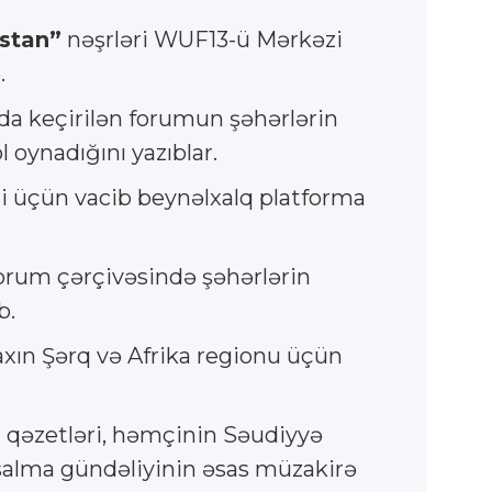
stan”
nəşrləri WUF13-ü Mərkəzi
.
da keçirilən forumun şəhərlərin
 oynadığını yazıblar.
ri üçün vacib beynəlxalq platforma
forum çərçivəsində şəhərlərin
b.
xın Şərq və Afrika regionu üçün
”
qəzetləri, həmçinin Səudiyyə
rsalma gündəliyinin əsas müzakirə