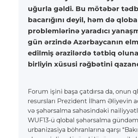
uğurla gəldi. Bu mötəbər tədbi
bacarığını deyil, həm də qloba
problemlərinə yaradıcı yanaş
gün ərzində Azərbaycanın elmi-
edilmiş ərazilərdə tətbiq oluna
birliyin xüsusi rəğbətini qazan
Forum işini başa çatdırsa da, onun 
resursları Prezident İlham Əliyevin 
və şəhərsalma sahəsindəki nailiyyətlə
WUF13-ü qlobal şəhərsalma gündəmi
urbanizasiya böhranlarına qarşı “Bak