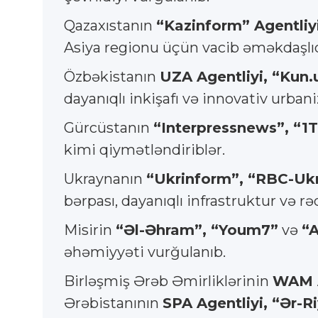
Qazaxıstanın
“Kazinform” Agentliy
Asiya regionu üçün vacib əməkdaşlıq
Özbəkistanın
UZA Agentliyi, “Kun.
dayanıqlı inkişafı və innovativ urba
Gürcüstanın
“Interpressnews”, “1
kimi qiymətləndiriblər.
Ukraynanın
“Ukrinform”, “RBC-Uk
bərpası, dayanıqlı infrastruktur və 
Misirin
“Əl-Əhram”, “Youm7”
və
“A
əhəmiyyəti vurğulanıb.
Birləşmiş Ərəb Əmirliklərinin
WAM Ag
Ərəbistanının
SPA Agentliyi, “Ər-R