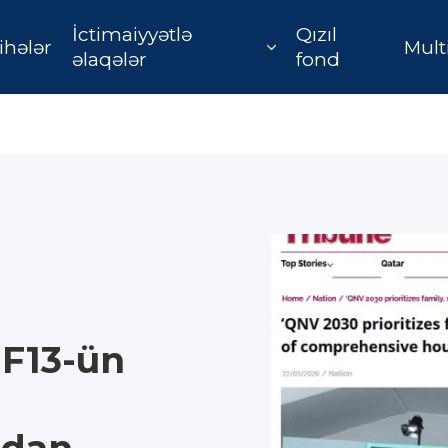
İctimaiyyətlə
Qızıl
ihələr
Mult
əlaqələr
fond
F13-ün