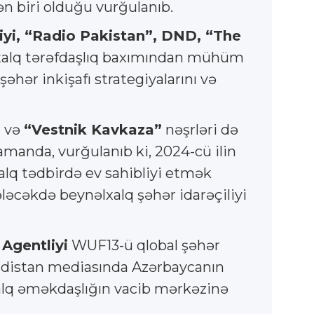
n biri olduğu vurğulanıb.
iyi, “Radio Pakistan”, DND, “The
əlxalq tərəfdaşlıq baxımından mühüm
hər inkişafı strategiyalarını və
”
və
“Vestnik Kavkaza”
nəşrləri də
amanda, vurğulanıb ki, 2024-cü ilin
lq tədbirdə ev sahibliyi etmək
ləcəkdə beynəlxalq şəhər idarəçiliyi
 Agentliyi
WUF13-ü qlobal şəhər
Hindistan mediasında Azərbaycanın
xalq əməkdaşlığın vacib mərkəzinə