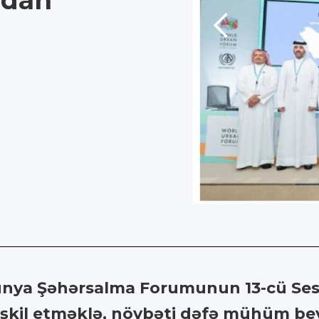
ndan
a Şəhərsalma Forumunun 13-cü Sess
təşkil etməklə, növbəti dəfə mühüm b