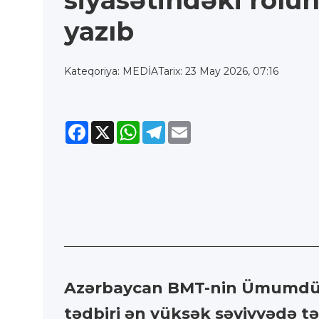
siyasətindəki rolu
yazıb
Kateqoriya: MEDİA
Tarix: 23 May 2026, 07:16
Facebook
X
WhatsApp
Telegram
Email
Azərbaycan BMT-nin Ümumdüny
tədbiri ən yüksək səviyyədə 