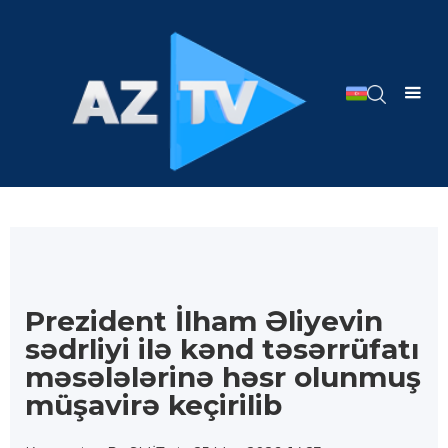
Prezident İlham Əliyevin
sədrliyi ilə kənd təsərrüfatı
məsələlərinə həsr olunmuş
müşavirə keçirilib