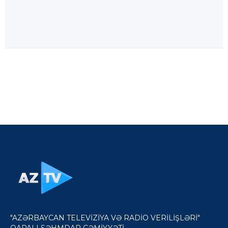
"AZƏRBAYCAN TELEVİZİYA VƏ RADİO VERİLİŞLƏRİ"