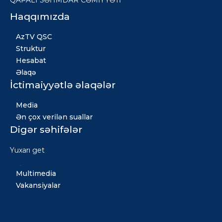
QAPALI SƏHMDAR CƏMİYYƏTİ
Haqqımızda
AzTV QSC
Struktur
Hesabat
Əlaqə
İctimaiyyətlə əlaqələr
Media
Ən çox verilən suallar
Digər səhifələr
Xəbərlər
Yuxarı get
Qızıl fond
Multimedia
Vakansiyalar