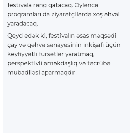
festivala rəng qatacaq. Əyləncə
proqramları da ziyarətçilərdə xoş əhval
yaradacaq.
Qeyd edək ki, festivalın əsas məqsədi
çay və qəhvə sənayesinin inkişafı üçün
keyfiyyətli fürsətlər yaratmaq,
perspektivli əməkdaşlıq və təcrübə
mübadiləsi aparmaqdır.