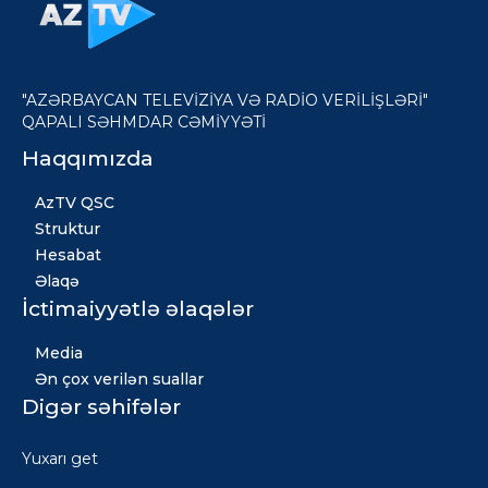
"AZƏRBAYCAN TELEVİZİYA VƏ RADİO VERİLİŞLƏRİ"
QAPALI SƏHMDAR CƏMİYYƏTİ
Haqqımızda
AzTV QSC
Struktur
Hesabat
Əlaqə
İctimaiyyətlə əlaqələr
Media
Ən çox verilən suallar
Digər səhifələr
Xəbərlər
Yuxarı get
Qızıl fond