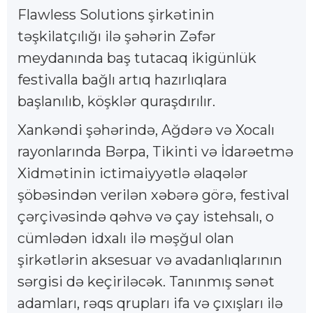
Flawless Solutions şirkətinin
təşkilatçılığı ilə şəhərin Zəfər
meydanında baş tutacaq ikigünlük
festivalla bağlı artıq hazırlıqlara
başlanılıb, köşklər quraşdırılır.
Xankəndi şəhərində, Ağdərə və Xocalı
rayonlarında Bərpa, Tikinti və İdarəetmə
Xidmətinin ictimaiyyətlə əlaqələr
şöbəsindən verilən xəbərə görə, festival
çərçivəsində qəhvə və çay istehsalı, o
cümlədən idxalı ilə məşğul olan
şirkətlərin aksesuar və avadanlıqlarının
sərgisi də keçiriləcək. Tanınmış sənət
adamları, rəqs qrupları ifa və çıxışları ilə