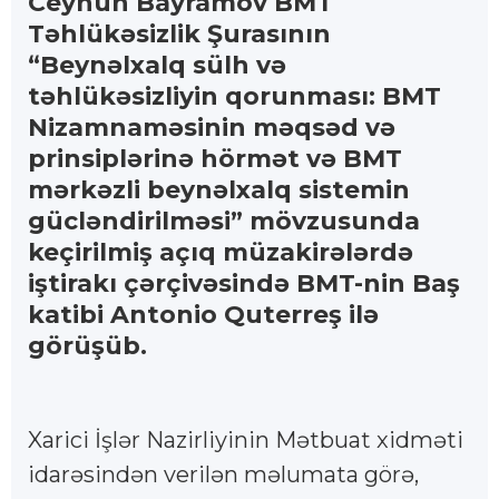
Ceyhun Bayramov BMT
Təhlükəsizlik Şurasının
“Beynəlxalq sülh və
təhlükəsizliyin qorunması: BMT
Nizamnaməsinin məqsəd və
prinsiplərinə hörmət və BMT
mərkəzli beynəlxalq sistemin
gücləndirilməsi” mövzusunda
keçirilmiş açıq müzakirələrdə
iştirakı çərçivəsində BMT-nin Baş
katibi Antonio Quterreş ilə
görüşüb.
Xarici İşlər Nazirliyinin Mətbuat xidməti
idarəsindən verilən məlumata görə,