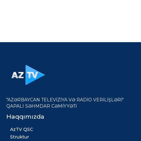
"AZƏRBAYCAN TELEVİZİYA VƏ RADİO VERİLİŞLƏRİ"
QAPALI SƏHMDAR CƏMİYYƏTİ
Haqqımızda
AzTV QSC
Struktur