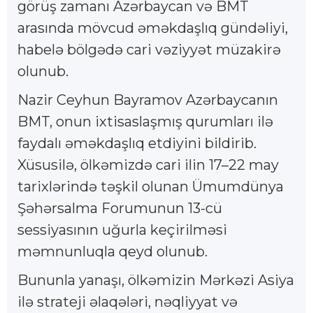
görüş zamanı Azərbaycan və BMT
arasında mövcud əməkdaşlıq gündəliyi,
habelə bölgədə cari vəziyyət müzakirə
olunub.
Nazir Ceyhun Bayramov Azərbaycanın
BMT, onun ixtisaslaşmış qurumları ilə
faydalı əməkdaşlıq etdiyini bildirib.
Xüsusilə, ölkəmizdə cari ilin 17–22 may
tarixlərində təşkil olunan Ümumdünya
Şəhərsalma Forumunun 13-cü
sessiyasının uğurla keçirilməsi
məmnunluqla qeyd olunub.
Bununla yanaşı, ölkəmizin Mərkəzi Asiya
ilə strateji əlaqələri, nəqliyyat və