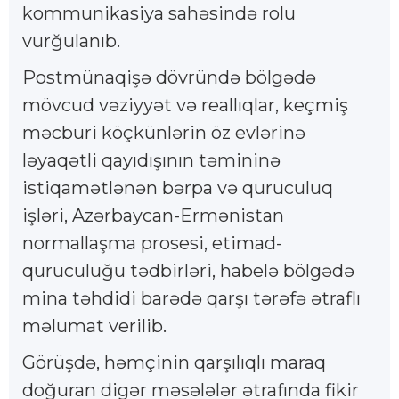
kommunikasiya sahəsində rolu
vurğulanıb.
Postmünaqişə dövründə bölgədə
mövcud vəziyyət və reallıqlar, keçmiş
məcburi köçkünlərin öz evlərinə
ləyaqətli qayıdışının təmininə
istiqamətlənən bərpa və quruculuq
işləri, Azərbaycan-Ermənistan
normallaşma prosesi, etimad-
quruculuğu tədbirləri, habelə bölgədə
mina təhdidi barədə qarşı tərəfə ətraflı
məlumat verilib.
Görüşdə, həmçinin qarşılıqlı maraq
doğuran digər məsələlər ətrafında fikir