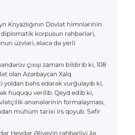
yn Knyazlığının Dövlət himnlərinin
, diplomatik korpusun rəhbərləri,
un üzvləri, eləcə də yerli
ndərov çıxışı zamanı bildirib ki, 108
vlət olan Azərbaycan Xalq
xi yoldan bəhs edərək vurğulayıb ki,
k hüququ verilib. Qeyd edib ki,
lətçilik ənənələrinin formalaşması,
ndan mühüm tarixi irs qoyub. Səfir
ər Heydər Əliyevin rəhbərliyi ilə