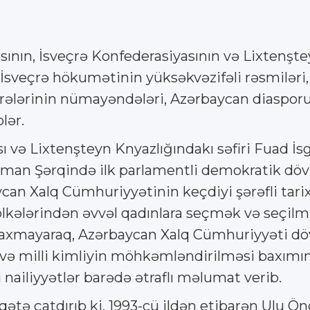
nın, İsveçrə Konfederasiyasının və Lixtenşte
a İsveçrə hökumətinin yüksəkvəzifəli rəsmiləri
irələrinin nümayəndələri, Azərbaycan diasporun
lər.
və Lixtenşteyn Knyazlığındakı səfiri Fuad İsgə
səlman Şərqində ilk parlamentli demokratik dö
ycan Xalq Cümhuriyyətinin keçdiyi şərəfli tari
kələrindən əvvəl qadınlara seçmək və seçilmə
axmayaraq, Azərbaycan Xalq Cümhuriyyəti döv
ı və milli kimliyin möhkəmləndirilməsi baxımı
nailiyyətlər barədə ətraflı məlumat verib.
ətə çatdırıb ki, 1993-cü ildən etibarən Ulu Önd