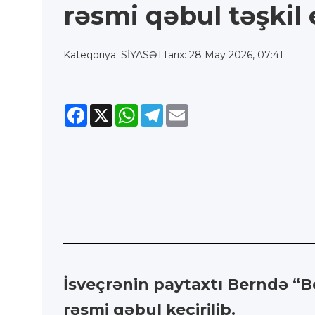
rəsmi qəbul təşkil 
Kateqoriya: SİYASƏT
Tarix: 28 May 2026, 07:41
Facebook
X
WhatsApp
Telegram
Email
İsveçrənin paytaxtı Berndə “B
rəsmi qəbul keçirilib.