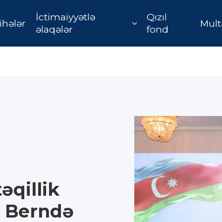
İctimaiyyətlə
Qızıl
ihələr
Mult
əlaqələr
fond
əqillik
ə Berndə