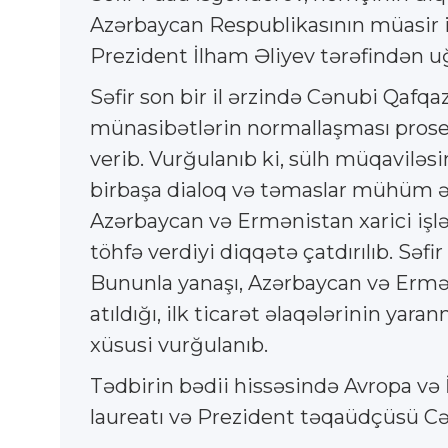
Azərbaycan Respublikasının müasir ink
Prezident İlham Əliyev tərəfindən uğu
Səfir son bir il ərzində Cənubi Qafq
münasibətlərin normallaşması proses
verib. Vurğulanıb ki, sülh müqaviləs
birbaşa dialoq və təmaslar mühüm əhə
Azərbaycan və Ermənistan xarici işl
töhfə verdiyi diqqətə çatdırılıb. Səf
Bununla yanaşı, Azərbaycan və Ermən
atıldığı, ilk ticarət əlaqələrinin y
xüsusi vurğulanıb.
Tədbirin bədii hissəsində Avropa və 
laureatı və Prezident təqaüdçüsü Cəmi