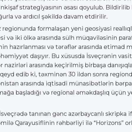
işaf strategiyasının əsası qoyulub. Bildirilib 
rla və ardıcıl şəkildə davam etdirilir.
az regionunda formalaşan yeni geosiyasi reallı
i və iki ölkə arasında sülh müqaviləsinin par
inin hazırlanması və tərəflər arasında etimad
miyyət daşıyır. Bu xüsusda İsveçrənin vasitəç
ər nazirləri arasında keçirilmiş birbaşa danı
ir qeyd edib ki, təxminən 30 ildən sonra regiond
istan arasında iqtisadi münasibətlərin bərpas
aranmağa başladığı və regional əməkdaşlıq üçün
İsveçrədə tanınan gənc azərbaycanlı skripka i
lə Qarayusiflinin rəhbərliyi ilə “Horizons” ork