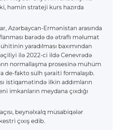
ki, həmin strateji kurs hazırda
qlar, Azərbaycan-Ermənistan arasında
aflanması barədə də ətraflı məlumat
 mühitinin yaradılması baxımından
iliyi ilə 2022-ci ildə Cenevrədə
şıqların normallaşma prosesinə mühüm
a de-fakto sülh şəraiti formalaşıb.
ı istiqamətində ilkin addımların
 yeni imkanların meydana çıxdığı
façısı, beynəlxalq müsabiqələr
estri çıxış edib.