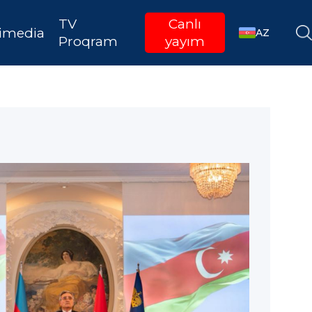
TV
Canlı
imedia
AZ
Proqram
yayım