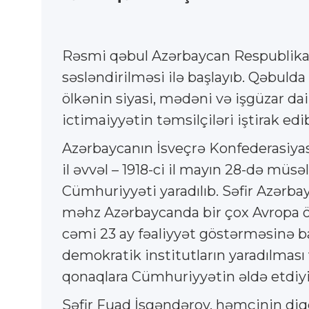
Rəsmi qəbul Azərbaycan Respublikası
səsləndirilməsi ilə başlayıb. Qəbuld
ölkənin siyasi, mədəni və işgüzar da
ictimaiyyətin təmsilçiləri iştirak edib
Azərbaycanın İsveçrə Konfederasiyası 
il əvvəl – 1918-ci il mayın 28-də mü
Cümhuriyyəti yaradılıb. Səfir Azərba
məhz Azərbaycanda bir çox Avropa öl
cəmi 23 ay fəaliyyət göstərməsinə b
demokratik institutların yaradılmas
qonaqlara Cümhuriyyətin əldə etdiyi 
Səfir Fuad İsgəndərov, həmçinin diqq