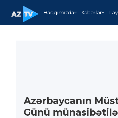
Haqqımızda
Xəbərlər
Lay
Azərbaycanın Müst
Günü münasibətil